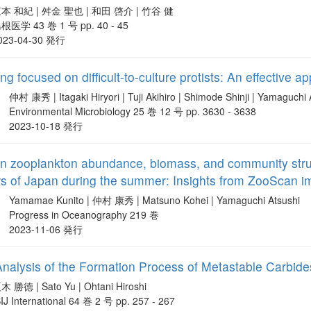
本 和紀 | 舛金 聖也 | 和田 啓介 | 竹谷 健
根医学 43 巻 1 号 pp. 40 - 45
023-04-30 発行
focused on difficult-to-culture protists: An effective app
仲村 康秀 | Itagaki Hiryori | Tuji Akihiro | Shimode Shinji | Yamaguchi 
Environmental Microbiology 25 巻 12 号 pp. 3630 - 3638
2023-10-18 発行
in zooplankton abundance, biomass, and community stru
rs of Japan during the summer: Insights from ZooScan i
Yamamae Kunito | 仲村 康秀 | Matsuno Kohei | Yamaguchi Atsushi
Progress in Oceanography 219 巻
2023-11-06 発行
alysis of the Formation Process of Metastable Carbide
木 勝徳 | Sato Yu | Ohtani Hiroshi
SIJ International 64 巻 2 号 pp. 257 - 267