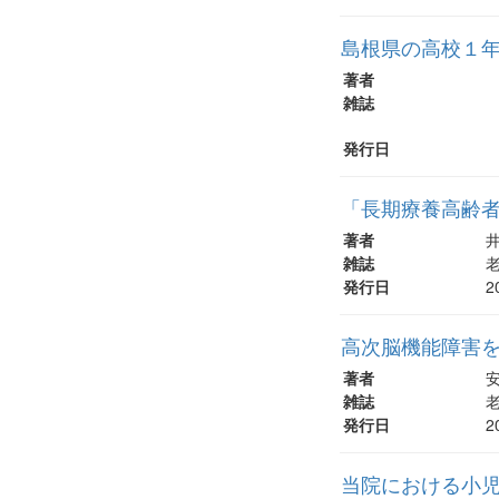
島根県の高校１
著者
雑誌
発行日
「長期療養高齢
著者
井
雑誌
老
発行日
2
高次脳機能障害
著者
安
雑誌
老
発行日
2
当院における小