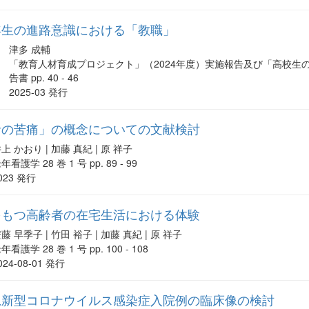
年生の進路意識における「教職」
津多 成輔
「教育人材育成プロジェクト」（2024年度）実施報告及び「高校生
告書 pp. 40 - 46
2025-03 発行
者の苦痛」の概念についての文献検討
上 かおり | 加藤 真紀 | 原 祥子
年看護学 28 巻 1 号 pp. 89 - 99
023 発行
をもつ高齢者の在宅生活における体験
藤 早季子 | 竹田 裕子 | 加藤 真紀 | 原 祥子
年看護学 28 巻 1 号 pp. 100 - 108
024-08-01 発行
児新型コロナウイルス感染症入院例の臨床像の検討