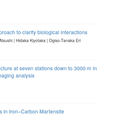
roach to clarify biological interactions
Atsushi | Hidaka Kiyotaka | Ogiso-Tanaka Eri
cture at seven stations down to 3000 m in
maging analysis
s in Iron–Carbon Martensite