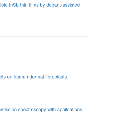
xible InSb thin films by dopant-assisted
ects on human dermal fibroblasts
mission spectroscopy with applications