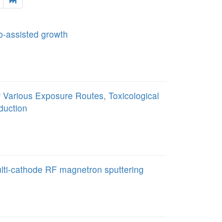
Sb-assisted growth
or Various Exposure Routes, Toxicological
duction
ulti-cathode RF magnetron sputtering