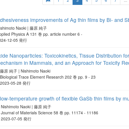
1
2
3
4
5
6
7
...
 adhesiveness improvements of Ag thin films by Bi- and 
ishimoto Naoki | 藤原 純子
pplied Physics A 131 巻 pp. article number 6 -
024-12-05 発行
ide Nanoparticles: Toxicokinetics, Tissue Distribution f
 Mechanism in Mammals, and an Approach for Toxicity Re
藤原 純子 | Nishimoto Naoki
Biological Trace Element Research 202 巻 pp. 9 - 23
2023-05-28 発行
low-temperature growth of flexible GaSb thin films by m
Nishimoto Naoki | 藤原 純子
Journal of Materials Science 58 巻 pp. 11174 - 11186
2023-07-05 発行