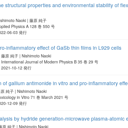
 structural properties and environmental stability of fle
ishimoto Naoki | 藤原 純子
pplied Physics A 128 巻 550 号
022-06-03 発行
ro-inflammatory effect of GaSb thin films in L929 cells
藤原 純子 | Nishimoto Naoki
International Journal of Modern Physics B 35 巻 29 号
2021-10-12 発行
 of gallium antimonide in vitro and pro-inflammatory eff
原 純子 | Nishimoto Naoki
oxicology in Vitro 71 巻 March 2021 号
020-12-09 発行
alysis by hydride generation-microwave plasma-atomic e
藤原 純子 | Nishimoto Naoki