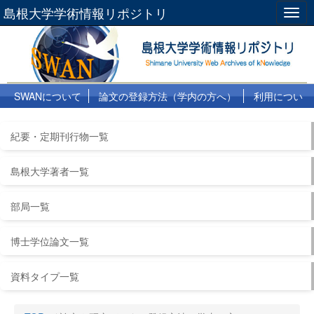
島根大学学術情報リポジトリ
Togg
navig
SWANについて
論文の登録方法（学内の方へ）
利用につい
て
よくある質問
リンク集
紀要・定期刊行物一覧
島根大学著者一覧
部局一覧
博士学位論文一覧
資料タイプ一覧