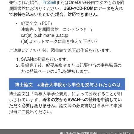
発行された場合、
ProSelf
またはOneDrive経由で次のものを附
属図書館にお送りください。
USBやCD-ROMにデータを入れ
てお持ち込みいただいた場合、対応できません
。
紀要全文（PDF）
連絡先：附属図書館 コンテンツ担当
cat[at]lib.shimane-u.ac.jp
([at]はアットマークに書き換えて下さい)
ご連絡いただいた後、図書館で以下の作業を行います。
SWANに登録を行います。
登録完了後、紀要編集者または紀要担当の事務職員の
方に登録ページのURLを通知します。
博士論文 ※連合大学院から学位を授与されたものは
博士論文は「島根大学学位規則」によって公表することが明
除く
示されています。
著者の方からSWANへの登録を申請してい
ただく必要はありません。
論文等の必要書類は各学部の事務
担当にご提出ください。
島根大学附属図書館 コンテンツ担当