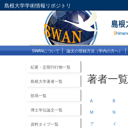
島根大学学術情報リポジトリ
SWANについて
論文の登録方法（学内の方へ）
紀要・定期刊行物一覧
著者一
島根大学著者一覧
部局一覧
A
B
博士学位論文一覧
M
N
ア
イ
資料タイプ一覧