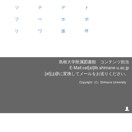
ツ
テ
デ
ト
フ
ベ
ホ
ボ
リ
ワ
坂
坪
島根大学附属図書館 コンテンツ担当
E-Mail:cat[at]lib.shimane-u.ac.jp
[at]は@に変換してメールをお送りください。
Copyright（C）Shimane University