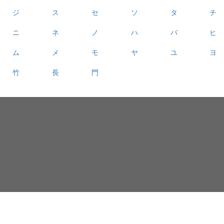
ジ
ス
セ
ソ
タ
チ
ニ
ネ
ノ
ハ
バ
ヒ
ム
メ
モ
ヤ
ユ
ヨ
竹
長
門