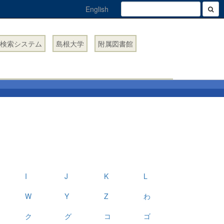
English
検索システム
島根大学
附属図書館
I
J
K
L
W
Y
Z
わ
ク
グ
コ
ゴ