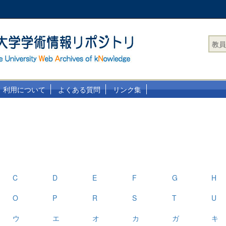
教員
利用について
よくある質問
リンク集
覧
C
D
E
F
G
H
O
P
R
S
T
U
ウ
エ
オ
カ
ガ
キ