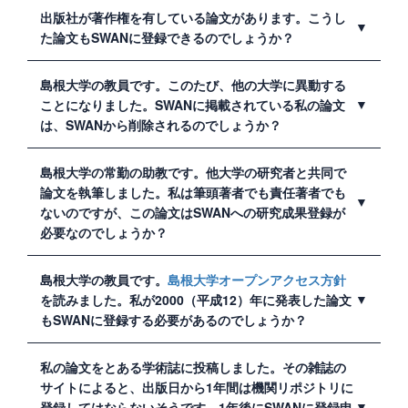
と別表をご確認ください。
はい、可能です。SWANに研究成果が登録できる登録者
出版社が著作権を有している論文があります。こうし
は、本学に在籍している役員及び職員等です。詳しくは
た論文もSWANに登録できるのでしょうか？
学術情報リポジトリ運用要項
第4条をご確認ください。
出版社や学協会の規定によって、リポジトリに登録可能
島根大学の教員です。このたび、他の大学に異動する
な場合があります。登録できるかどうかは附属図書館で
ことになりました。SWANに掲載されている私の論文
確認しますので、附属図書館の担当者宛に論文情報をご
は、SWANから削除されるのでしょうか？
連絡ください。ご自身でも確認をされたい場合は、
ジャ
ーナルの著作権ポリシー確認方法について
をご参照くだ
いいえ、削除されません。本学に在籍する教員が他機関
島根大学の常勤の助教です。他大学の研究者と共同で
さい。
へ異動したり、退職したりした後も、在籍時に発表し、
論文を執筆しました。私は筆頭著者でも責任著者でも
SWANに登録した論文は引き続き公開されます。
ないのですが、この論文はSWANへの研究成果登録が
必要なのでしょうか？
はい、必要です。筆頭著者、最終著者、責任著者等が本
島根大学の教員です。
島根大学オープンアクセス方針
学に在籍していない場合も、研究成果登録をすべき本学
を読みました。私が2000（平成12）年に発表した論文
教員が共著者として名前を連ねている研究成果は研究成
もSWANに登録する必要があるのでしょうか？
果登録の対象となります。
いいえ、必要はありません。本方針は、制定日である
私の論文をとある学術誌に投稿しました。その雑誌の
2018（平成30）年5月17日以降に出版された研究成果に
サイトによると、出版日から1年間は機関リポジトリに
適用されます。ただし、方針以前に公表された研究成果
登録してはならないそうです。1年後にSWANに登録申