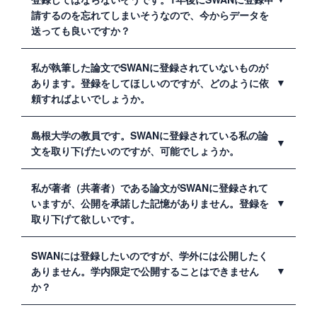
も登録は可能です。
請するのを忘れてしまいそうなので、今からデータを
送っても良いですか？
はい、送ってください。SWANの公開制限機能により、
私が執筆した論文でSWANに登録されていないものが
全文データの公開を指定した日まで保留します。
あります。登録をしてほしいのですが、どのように依
頼すればよいでしょうか。
附属図書館の担当者宛に登録を希望する論文のリスト等
島根大学の教員です。SWANに登録されている私の論
をご送付ください。その後、著作権等を附属図書館で確
文を取り下げたいのですが、可能でしょうか。
認し、先生に準備していただくデータやその他の依頼事
項（共著者への公開許諾依頼等）があればご連絡しま
はい、状況によっては可能ですので、理由をお知らせく
私が著者（共著者）である論文がSWANに登録されて
す。データ等が揃い次第、SWANに登録します。
ださい。
いますが、公開を承諾した記憶がありません。登録を
取り下げて欲しいです。
まずは担当者までご連絡ください。確認の後、論文の登
SWANには登録したいのですが、学外には公開したく
録を取り下げます。
ありません。学内限定で公開することはできません
か？