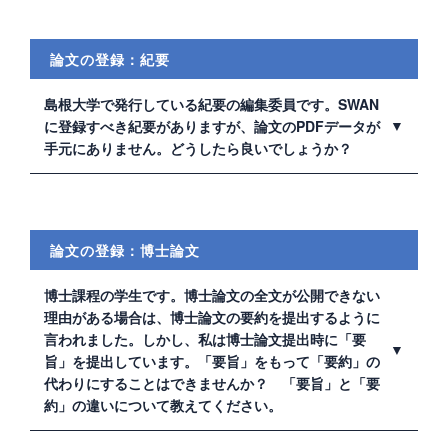
可能ではありますが、原則的には学外公開です。学内限
定公開をご希望の場合、学内からのみ閲覧できるように
します。
論文の登録：紀要
島根大学で発行している紀要の編集委員です。SWAN
に登録すべき紀要がありますが、論文のPDFデータが
手元にありません。どうしたら良いでしょうか？
裁断してもよい紀要を附属図書館宛に学内便でお送りく
ださい。附属図書館で裁断・スキャンし、PDFデータを
作成します。
論文の登録：博士論文
博士課程の学生です。博士論文の全文が公開できない
理由がある場合は、博士論文の要約を提出するように
言われました。しかし、私は博士論文提出時に「要
旨」を提出しています。「要旨」をもって「要約」の
代わりにすることはできませんか？ 「要旨」と「要
約」の違いについて教えてください。