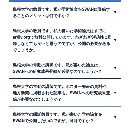
と名付けています。
島根大学の教員です。私が学術論文をSWANに登録す
ることのメリットは何ですか？
以下のようなメリットがあります。
島根大学の教員です。私の書いた学術論文はすでに
arXiv.orgで無料公開しています。わざわざSWANに登
全世界の人に研究成果を読んでもらう機会を得られま
録しなくても良いと思うのですが、公開の必要がある
す。
でしょうか。
論文が引用される可能性が高まります。
共同研究に発展する可能性が高まります。
研究成果を社会に還元することができます。
より確実に先生の論文を保存するためにも、ぜひSWAN
島根大学の常勤の講師です。私が書いた論文は、
自分の研究成果をいつでも確認できます。
への登録にご協力をお願いします。arXiv.orgや
SWANへの研究成果登録が必要なのでしょうか？
ResearchGateといった外部で運営されているリポジトリ
や、オープンアクセス論文についても、島根大学として
はい、必要です。SWANへの研究成果登録が必要となる
島根大学の常勤の講師です。ポスター発表の資料や、
責任をもって研究成果を保存・継承していくという観点
「本学に在籍する教員」とは、常勤の教授、准教授、講
地方新聞に掲載された記事も、SWANへの研究成果登
から、SWANで公開していくことが望ましいと附属図書
師及び助教です。
館では考えています。
録が必要なのでしょうか？
いいえ、必要ではありません。ただし、ご希望があれ
島根大学の嘱託教員です。私が書いた学術論文を
ば、会議の発表時に使用したポスター等もSWANに登録
SWANで公開したいのですが、可能ですか？
できます。詳しくは、
学術情報リポジトリ運用要項
第5条