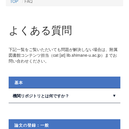
TOP
FAQ
よくある質問
下記一覧をご覧いただいても問題が解決しない場合は、附属
図書館コンテンツ担当（cat [at] lib.shimane-u.ac.jp）までお
問い合わせください。
基本
機関リポジトリとは何ですか？
機関リポジトリ（Institutional Repository）は、大学等の
研究機関で生産される研究成果物（論文等）を電子的に
蓄積・保存し、インターネットを通じて公開するシステ
論文の登録：一般
ムです。本学では、島根大学学術情報リポジトリSWAN