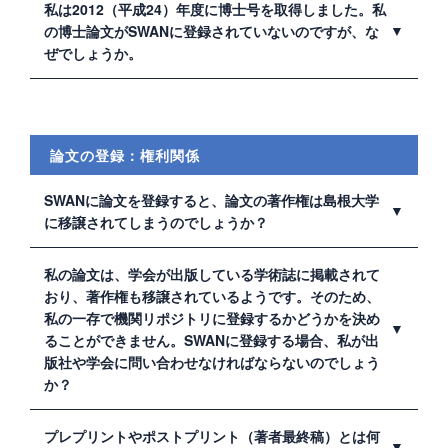
「要旨」と「要約」では、役割が異なります。「要旨」
私は2012（平成24）年度に博士号を取得しました。私
は、学位を申請する際の書類の一つで、論文を通じて最
の博士論文がSWANに登録されていないのですが、な
も伝えたい内容をまとめたものです。こちらは学位授与
ぜでしょうか。
後3ヶ月以内に公表する必要があります。一方、「要約」
は、博士論文の全文を公表できない場合に、全文の代わ
2013（平成25）年4月1日から施行された「
学位規則の一
りとして公表するものです。「要約」を読むことで、論
部を改正する省令（平成二十五年文部科学省令第5号）
」
文全体の内容を十分推測できなければなりません。これ
に基づき、SWANには2013年度修了者以降の博士論文の
らを踏まえると、すでに提出された「要旨」が、論文全
論文の登録：権利関係
本文等を登録しています。 2012（平成24）年度以前に卒
体の内容を十分推測できるものであれば、「要約」の代
業された方が博士論文を登録したい場合は、論文本文の
わりにすることができます。
SWANに論文を登録すると、論文の著作権は島根大学
データをコンテンツ担当宛にお送りください。
に移譲されてしまうのでしょうか？
いいえ、移譲されません。登録前の著作権者が著作権を
私の論文は、学会が出版している学術誌に掲載されて
保持します。
おり、著作権も移譲されているようです。そのため、
私の一存で機関リポジトリに登録するかどうかを決め
ることができません。SWANに登録する場合、私が出
版社や学会に問い合わせなければならないのでしょう
か？
いいえ、出版者（出版社・学協会等）への問い合わせ等
プレプリントやポストプリント（著者最終稿）とは何