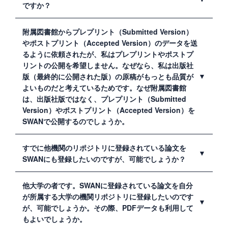
は附属図書館で行います。附属図書館では、著作権を有
ですか？
す出版者が提示する条件に従って登録を行います。
プレプリントは査読やアクセプトを受ける前の論文原稿
附属図書館からプレプリント（Submitted Version）
のことで、初稿やSubmitted Versionと呼ばれることもあ
やポストプリント（Accepted Version）のデータを送
ります。
るように依頼されたが、私はプレプリントやポストプ
ポストプリントは、査読され、出版の許諾を得た論文原
リントの公開を希望しません。なぜなら、私は出版社
稿で、著者最終稿、Accepted Versionとも呼ばれます。
版（最終的に公開された版）の原稿がもっとも品質が
よいものだと考えているためです。なぜ附属図書館
は、出版社版ではなく、プレプリント（Submitted
Version）やポストプリント（Accepted Version）を
SWANで公開するのでしょうか。
出版元の規定により、大学の機関リポジトリでは、プレ
すでに他機関のリポジトリに登録されている論文を
プリント（Submitted Version）やポストプリント
SWANにも登録したいのですが、可能でしょうか？
（Accepted Version）の公開しか許されない例があるた
めです。もし、出版社版での公開が許可されていた場合
登録先のリポジトリのURLを附属図書館にお知らせくだ
他大学の者です。SWANに登録されている論文を自分
は、出版社版の送付を依頼します。
さい。附属図書館で確認します。
が所属する大学の機関リポジトリに登録したいのです
が、可能でしょうか。その際、PDFデータも利用して
もよいでしょうか。