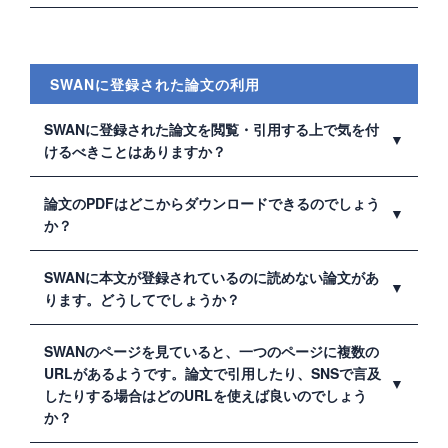
著作関係者の許諾がある場合は、登録可能です。PDFデ
ータの転用も可能です。
SWANに登録された論文の利用
SWANに登録された論文を閲覧・引用する上で気を付
けるべきことはありますか？
はい、あります。SWANに登録された論文の著作権は放
論文のPDFはどこからダウンロードできるのでしょう
棄されていません。著作権は著者または出版者（出版
か？
社、学協会等）に帰属します。そのため、著作権法の範
囲内または著作権者の許諾の範囲内で利用する必要があ
詳細画面に表示されるサムネイルまたは「出版社版
SWANに本文が登録されているのに読めない論文があ
ります。
PDF」等のアイコンをクリックしてください。詳しくは
ります。どうしてでしょうか？
「
利用について
」をご覧ください。
大きく分けて二つの原因が考えられます。学内限定で公
SWANのページを見ていると、一つのページに複数の
開されている論文の場合、（限定公開）と記載されてい
URLがあるようです。論文で引用したり、SNSで言及
ますので、学外から利用になりたい場合は、
本学に文献
したりする場合はどのURLを使えば良いのでしょう
複写をご依頼ください
。（限定公開）の記載がないのに
か？
PDFがダウンロードできない場合は、何らかの障害によ