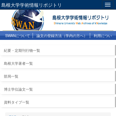
島根大学学術情報リポジトリ
Togg
navig
SWANについて
論文の登録方法（学内の方へ）
利用につい
て
よくある質問
リンク集
紀要・定期刊行物一覧
島根大学著者一覧
部局一覧
博士学位論文一覧
資料タイプ一覧