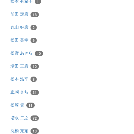
松本 有希子
1
前田 定廣
18
丸山 好彦
2
松田 英幸
9
松野 あきら
12
増田 三彦
10
松本 浩平
8
正岡 さち
31
松崎 貴
11
増永 二之
72
丸橋 充拓
13