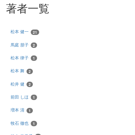
著者一覧
松本 健一
21
馬庭 朋子
2
松本 律子
1
松本 舞
2
松井 健
2
前田 しほ
1
増本 清
1
牧石 徹也
1