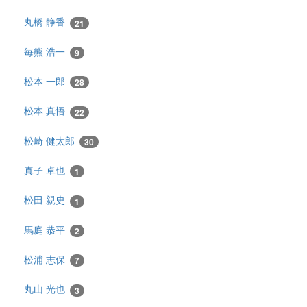
丸橋 静香
21
毎熊 浩一
9
松本 一郎
28
松本 真悟
22
松崎 健太郎
30
真子 卓也
1
松田 親史
1
馬庭 恭平
2
松浦 志保
7
丸山 光也
3