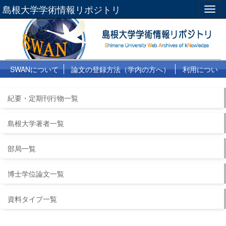
島根大学学術情報リポジトリ
Togg
navig
SWANについて
論文の登録方法（学内の方へ）
利用につい
て
よくある質問
リンク集
紀要・定期刊行物一覧
島根大学著者一覧
部局一覧
博士学位論文一覧
資料タイプ一覧