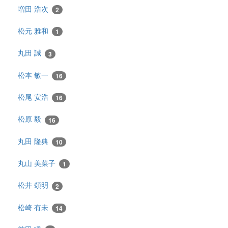
増田 浩次
2
松元 雅和
1
丸田 誠
3
松本 敏一
16
松尾 安浩
16
松原 毅
16
丸田 隆典
10
丸山 美菜子
1
松井 頌明
2
松崎 有未
14