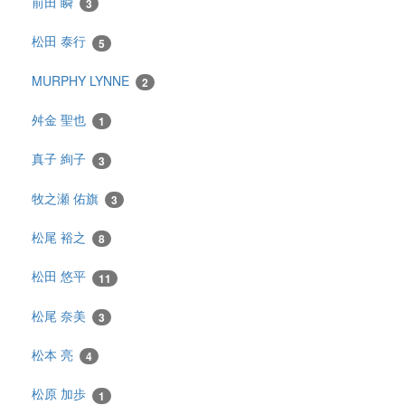
前田 瞬
3
松田 泰行
5
MURPHY LYNNE
2
舛金 聖也
1
真子 絢子
3
牧之瀬 佑旗
3
松尾 裕之
8
松田 悠平
11
松尾 奈美
3
松本 亮
4
松原 加歩
1