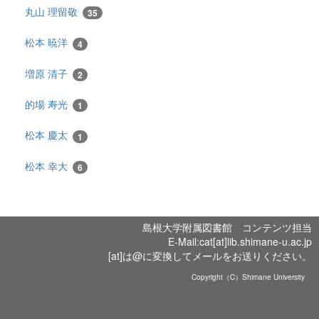
丸山 理留敬
35
松本 暁洋
4
増原 清子
2
的場 寿光
1
松本 慶太
1
松本 幸大
6
島根大学附属図書館 コンテンツ担当
E-Mail:cat[at]lib.shimane-u.ac.jp
[at]は@に変換してメールをお送りください。
Copyright（C）Shimane University