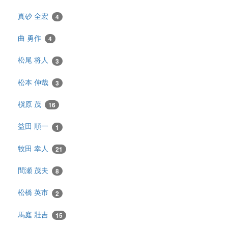
真砂 全宏
4
曲 勇作
4
松尾 将人
3
松本 伸哉
3
槇原 茂
16
益田 順一
1
牧田 幸人
21
間瀬 茂夫
8
松橋 英市
2
馬庭 壯吉
15