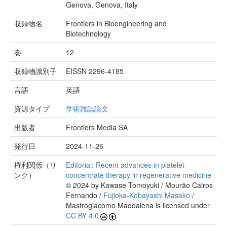
Genova, Genova, Italy
収録物名
Frontiers in Bioengineering and
Biotechnology
巻
12
収録物識別子
EISSN 2296-4185
言語
英語
資源タイプ
学術雑誌論文
出版者
Frontiers Media SA
発行日
2024-11-26
権利関係（リ
Editorial: Recent advances in platelet-
ンク）
concentrate therapy in regenerative medicine
© 2024 by Kawase Tomoyuki / Mourão Calros
Fernando /
Fujioka-Kobayashi Masako
/
Mastrogiacomo Maddalena is licensed under
CC BY 4.0