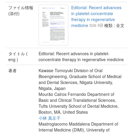
ファイル情報
Editorial: Recent advances
(添付)
in platelet-concentrate
therapy in regenerative
medicine
506 KB
種類 : 全文
タイトル (
Editorial: Recent advances in platelet-
eng )
concentrate therapy in regenerative medicine
著者
Kawase Tomoyuki Division of Oral
Bioengineering, Graduate School of Medical
and Dental Sciences, Niigata University,
Niigata, Japan
Mourão Calros Fernando Department of
Basic and Clinical Translational Sciences,
Tufts University School of Dental Medicine,
Boston, MA, United States
小林 真左子
Mastrogiacomo Maddalena Department of
Internal Medicine (DIMI), University of