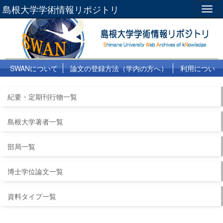
島根大学学術情報リポジトリ
Togg
navig
SWANについて
論文の登録方法（学内の方へ）
利用につい
て
よくある質問
リンク集
紀要・定期刊行物一覧
島根大学著者一覧
部局一覧
博士学位論文一覧
資料タイプ一覧