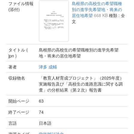
ファイル情報
島根県の高校生の希望職種
(添付)
別の進学先希望地・将来の
居住地希望
668 KB
種類 : 全
文
タイトル (
島根県の高校生の希望職種別の進学先希望
jpn )
地・将来の居住地希望
著者
津多 成輔
収録物名
「教育人材育成プロジェクト」（2025年度）
実施報告及び「高校生の進路意識に関する調
査」の分析結果（第２次）報告書
開始ページ
63
終了ページ
74
言語
日本語