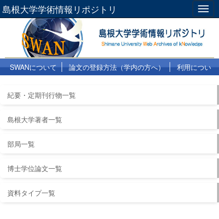
島根大学学術情報リポジトリ
Togg
navig
SWANについて
論文の登録方法（学内の方へ）
利用につい
て
よくある質問
リンク集
紀要・定期刊行物一覧
島根大学著者一覧
部局一覧
博士学位論文一覧
資料タイプ一覧