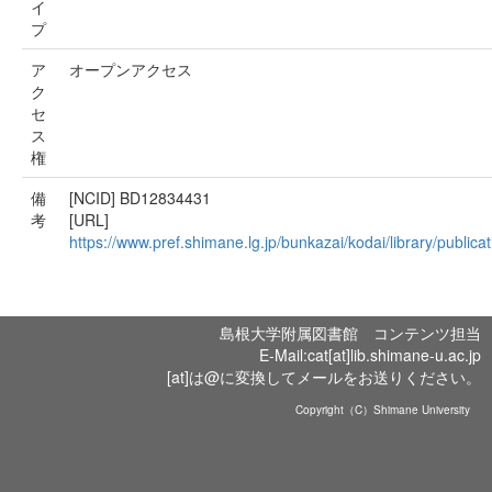
イ
プ
ア
オープンアクセス
ク
セ
ス
権
備
[NCID] BD12834431
考
[URL]
https://www.pref.shimane.lg.jp/bunkazai/kodai/library/publica
島根大学附属図書館 コンテンツ担当
E-Mail:cat[at]lib.shimane-u.ac.jp
[at]は@に変換してメールをお送りください。
Copyright（C）Shimane University