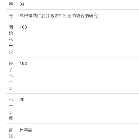
巻
34
号
島根県域における弥生社会の総合的研究
開
163
始
ペ
ー
ジ
終
182
了
ペ
ー
ジ
ペ
20
ー
ジ
数
言
日本語
語