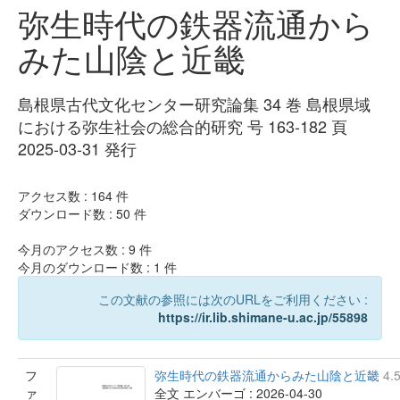
弥生時代の鉄器流通から
みた山陰と近畿
島根県古代文化センター研究論集 34 巻 島根県域
における弥生社会の総合的研究 号 163-182 頁
2025-03-31 発行
アクセス数 :
164
件
ダウンロード数 :
50
件
今月のアクセス数 :
9
件
今月のダウンロード数 :
1
件
この文献の参照には次のURLをご利用ください :
https://ir.lib.shimane-u.ac.jp/55898
フ
弥生時代の鉄器流通からみた山陰と近畿
4.
ァ
全文 エンバーゴ : 2026-04-30