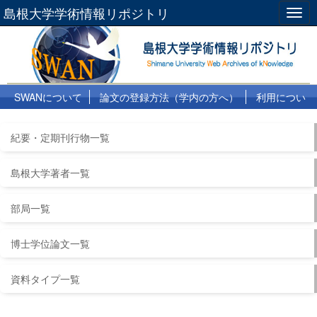
島根大学学術情報リポジトリ
Togg
navig
SWANについて
論文の登録方法（学内の方へ）
利用につい
て
よくある質問
リンク集
紀要・定期刊行物一覧
島根大学著者一覧
部局一覧
博士学位論文一覧
資料タイプ一覧