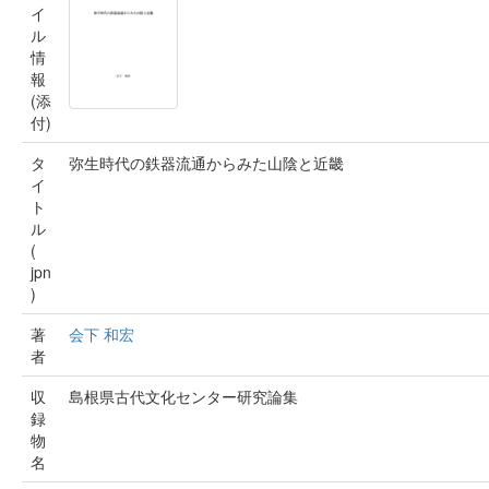
イ
ル
情
報
(添
付)
タ
弥生時代の鉄器流通からみた山陰と近畿
イ
ト
ル
(
jpn
)
著
会下 和宏
者
収
島根県古代文化センター研究論集
録
物
名