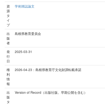
資
学術雑誌論文
源
タ
イ
プ
出
島根県教育委員会
版
者
発
2025-03-31
行
日
権
2026-04-23：島根県教育庁文化財課転載承諾
利
情
報
出
Version of Record（出版社版。早期公開を含む）
版
タ