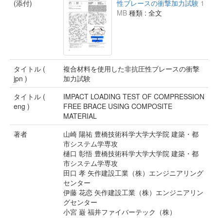
(添付)
性ブレースの衝撃加力試験
1
MB
種類 : 全文
タイトル (
複合材料を使用した非抗圧性ブレースの衝撃
jpn )
加力試験
タイトル (
IMPACT LOADING TEST OF COMPRESSION
eng )
FREE BRACE USING COMPOSITE
MATERIAL
著者
山崎 陽祐 豊橋技術科学大学大学院 建築・都
市システム学専攻
樋口 彰悟 豊橋技術科学大学大学院 建築・都
市システム学専攻
田口 孝 矢作建設工業（株）エンジニアリング
センター
伊藤 花恋 矢作建設工業（株）エンジニアリン
グセンター
小宮 巌 福井ファイバーテック（株）