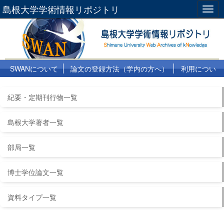
島根大学学術情報リポジトリ
Togg
navig
SWANについて
論文の登録方法（学内の方へ）
利用につい
て
よくある質問
リンク集
紀要・定期刊行物一覧
島根大学著者一覧
部局一覧
博士学位論文一覧
資料タイプ一覧