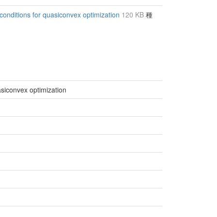
 conditions for quasiconvex optimization
120 KB
種
asiconvex optimization