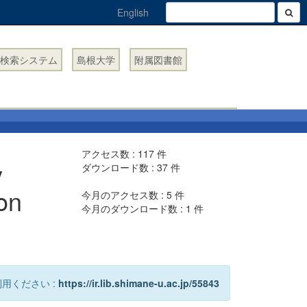
English
検索システム
島根大学
附属図書館
アクセス数 :
117
件
y
ダウンロード数 :
37
件
ion
今月のアクセス数 :
5
件
今月のダウンロード数 :
1
件
用ください :
https://ir.lib.shimane-u.ac.jp/55843