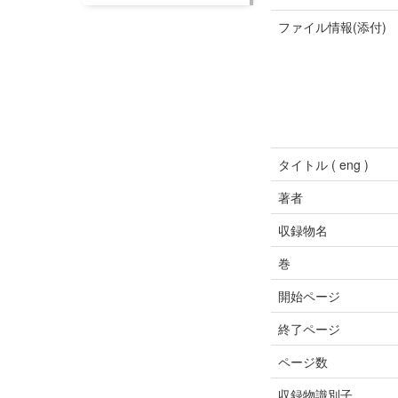
ファイル情報(添付)
タイトル ( eng )
著者
収録物名
巻
開始ページ
終了ページ
ページ数
収録物識別子