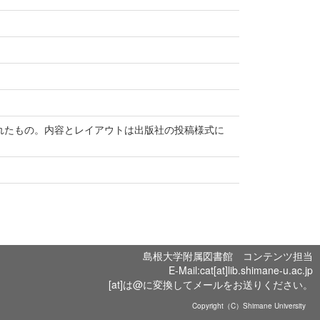
て受付されたもの。内容とレイアウトは出版社の投稿様式に
島根大学附属図書館 コンテンツ担当
E-Mail:cat[at]lib.shimane-u.ac.jp
[at]は@に変換してメールをお送りください。
Copyright（C）Shimane University