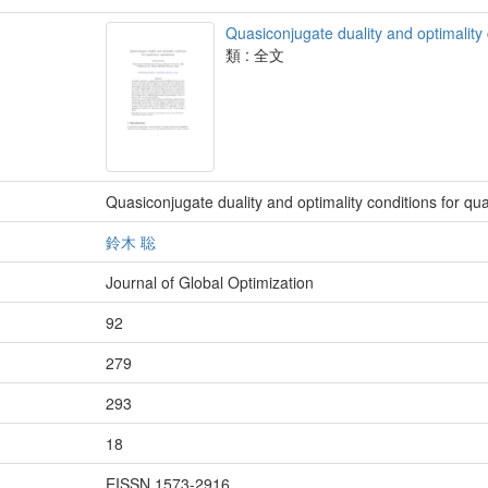
Quasiconjugate duality and optimality
類 : 全文
Quasiconjugate duality and optimality conditions for qu
鈴木 聡
Journal of Global Optimization
92
279
293
18
EISSN 1573-2916