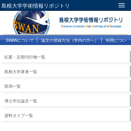
島根大学学術情報リポジトリ
Togg
navig
SWANについて
論文の登録方法（学内の方へ）
利用につい
て
よくある質問
リンク集
紀要・定期刊行物一覧
島根大学著者一覧
部局一覧
博士学位論文一覧
資料タイプ一覧