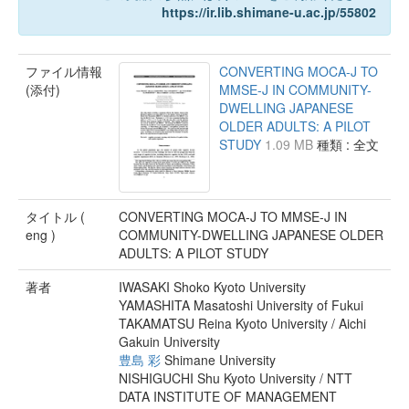
https://ir.lib.shimane-u.ac.jp/55802
ファイル情報
CONVERTING MOCA-J TO
(添付)
MMSE-J IN COMMUNITY-
DWELLING JAPANESE
OLDER ADULTS: A PILOT
STUDY
1.09 MB
種類 : 全文
タイトル (
CONVERTING MOCA-J TO MMSE-J IN
eng )
COMMUNITY-DWELLING JAPANESE OLDER
ADULTS: A PILOT STUDY
著者
IWASAKI Shoko Kyoto University
YAMASHITA Masatoshi University of Fukui
TAKAMATSU Reina Kyoto University / Aichi
Gakuin University
豊島 彩
Shimane University
NISHIGUCHI Shu Kyoto University / NTT
DATA INSTITUTE OF MANAGEMENT