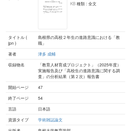
KB
種類 : 全文
タイトル (
島根県の高校２年生の進路意識における「教
jpn )
職」
著者
津多 成輔
収録物名
「教育人材育成プロジェクト」（2025年度）
実施報告及び「高校生の進路意識に関する調
査」の分析結果（第２次）報告書
開始ページ
47
終了ページ
54
言語
日本語
資源タイプ
学術雑誌論文
出版者
島根大学教育学部