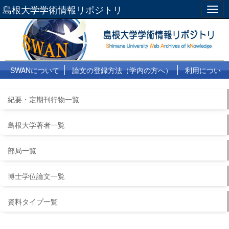
島根大学学術情報リポジトリ
Togg
navig
SWANについて
論文の登録方法（学内の方へ）
利用につい
て
よくある質問
リンク集
紀要・定期刊行物一覧
島根大学著者一覧
部局一覧
博士学位論文一覧
資料タイプ一覧