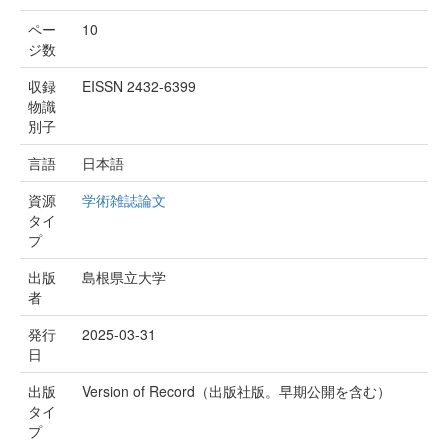
ペー
10
ジ数
収録
EISSN 2432-6399
物識
別子
言語
日本語
資源
学術雑誌論文
タイ
プ
出版
島根県立大学
者
発行
2025-03-31
日
出版
Version of Record（出版社版。早期公開を含む）
タイ
プ