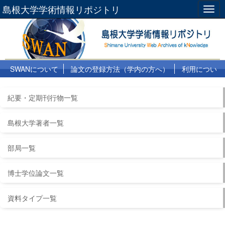
島根大学学術情報リポジトリ
Togg
navig
SWANについて
論文の登録方法（学内の方へ）
利用につい
て
よくある質問
リンク集
紀要・定期刊行物一覧
島根大学著者一覧
部局一覧
博士学位論文一覧
資料タイプ一覧