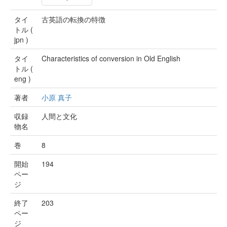
タイ
古英語の転換の特徴
トル (
jpn )
タイ
Characteristics of conversion in Old English
トル (
eng )
著者
小原 真子
収録
人間と文化
物名
巻
8
開始
194
ペー
ジ
終了
203
ペー
ジ