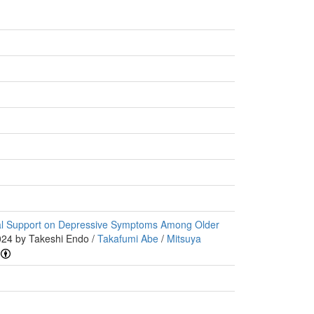
ocial Support on Depressive Symptoms Among Older
24 by Takeshi Endo /
Takafumi Abe
/
Mitsuya