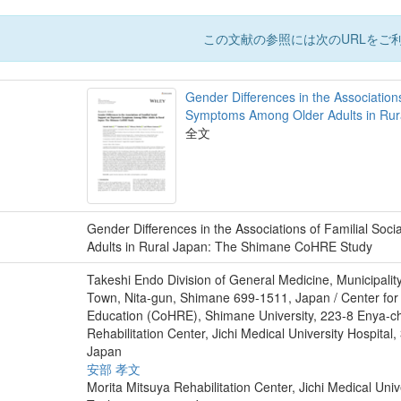
この文献の参照には次のURLをご利
Gender Differences in the Association
Symptoms Among Older Adults in Ru
全文
Gender Differences in the Associations of Familial S
Adults in Rural Japan: The Shimane CoHRE Study
Takeshi Endo Division of General Medicine, Municipali
Town, Nita-gun, Shimane 699-1511, Japan / Center f
Education (CoHRE), Shimane University, 223-8 Enya-c
Rehabilitation Center, Jichi Medical University Hospital
Japan
安部 孝文
Morita Mitsuya Rehabilitation Center, Jichi Medical Univ