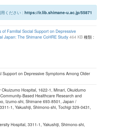
用ください :
https://ir.lib.shimane-u.ac.jp/55871
s of Familial Social Support on Depressive
ral Japan: The Shimane CoHRE Study
464 KB
種類 :
ocial Support on Depressive Symptoms Among Older
ty Okuizumo Hospital, 1622-1, Minari, Okuidumo
or Community-Based Healthcare Research and
ho, Izumo-shi, Shimane 693-8501, Japan /
, 3311-1, Yakushiji, Shimono-shi, Tochigi 329-0431,
ersity Hospital, 3311-1, Yakushiji, Shimono-shi,