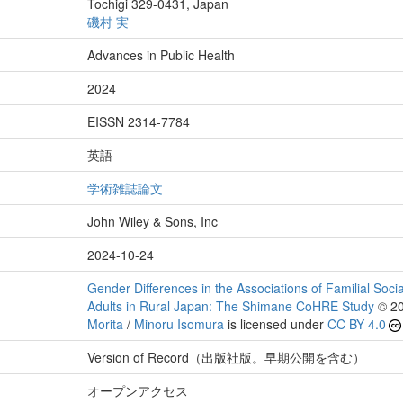
Tochigi 329-0431, Japan
磯村 実
Advances in Public Health
2024
EISSN 2314-7784
英語
学術雑誌論文
John Wiley & Sons, Inc
2024-10-24
Gender Differences in the Associations of Familial S
Adults in Rural Japan: The Shimane CoHRE Study
© 20
Morita
/
Minoru Isomura
is licensed under
CC BY 4.0
Version of Record（出版社版。早期公開を含む）
オープンアクセス