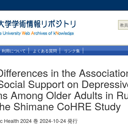
教員
利用について
よくある質問
リンク集
ifferences in the Associatio
 Social Support on Depressiv
 Among Older Adults in Ru
The Shimane CoHRE Study
lic Health 2024 巻 2024-10-24 発行