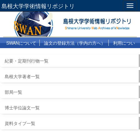
島根大学学術情報リポジトリ
Togg
navig
SWANについて
論文の登録方法（学内の方へ）
利用につい
て
よくある質問
リンク集
紀要・定期刊行物一覧
島根大学著者一覧
部局一覧
博士学位論文一覧
資料タイプ一覧