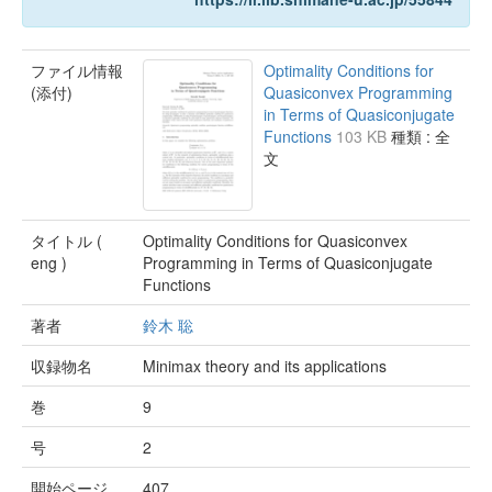
ファイル情報
Optimality Conditions for
(添付)
Quasiconvex Programming
in Terms of Quasiconjugate
Functions
103 KB
種類 : 全
文
タイトル (
Optimality Conditions for Quasiconvex
eng )
Programming in Terms of Quasiconjugate
Functions
著者
鈴木 聡
収録物名
Minimax theory and its applications
巻
9
号
2
開始ページ
407