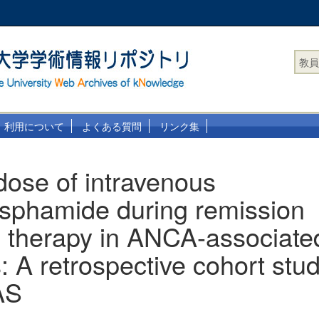
教員
利用について
よくある質問
リンク集
dose of intravenous
sphamide during remission
n therapy in ANCA-associate
s: A retrospective cohort stud
AS