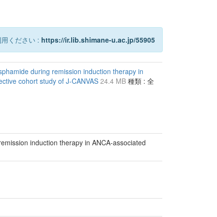
用ください :
https://ir.lib.shimane-u.ac.jp/55905
sphamide during remission induction therapy in
pective cohort study of J-CANVAS
24.4 MB
種類 : 全
remission induction therapy in ANCA-associated