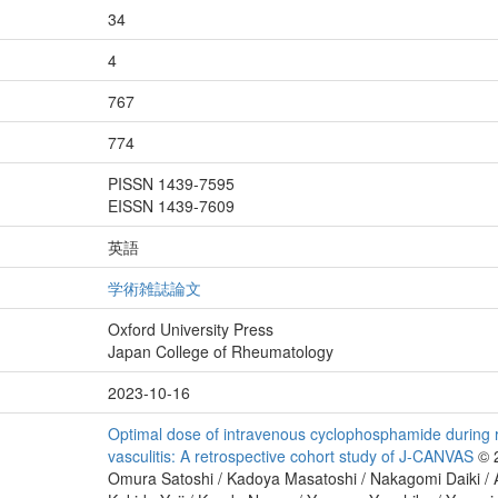
34
4
767
774
PISSN 1439-7595
EISSN 1439-7609
英語
学術雑誌論文
Oxford University Press
Japan College of Rheumatology
2023-10-16
Optimal dose of intravenous cyclophosphamide during 
vasculitis: A retrospective cohort study of J-CANVAS
© 2
Omura Satoshi / Kadoya Masatoshi / Nakagomi Daiki / 