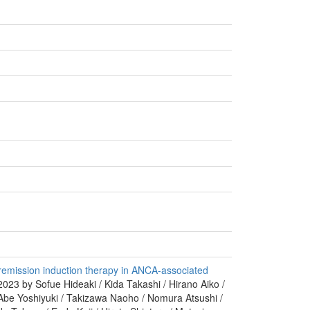
remission induction therapy in ANCA-associated
023 by Sofue Hideaki / Kida Takashi / Hirano Aiko /
Abe Yoshiyuki / Takizawa Naoho / Nomura Atsushi /