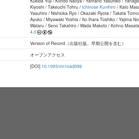
Kukida Yuji / Kondo Naoya / Yamano Yasuhiko / Yanagida
Kiyoshi / Takeuchi Tohru /
Ichinose Kunihiro
/ Kato Masa
Yasuhiro / Nishioka Ryo / Okazaki Ryota / Takata Tomoa
Ayuko / Miyawaki Yoshia / Ito-Ihara Toshiko / Yajima No
Wataru / Seno Takahiro / Wada Makoto / Kohno Masatak
4.0
Version of Record（出版社版。早期公開を含む）
オープンアクセス
[DOI]
10.1093/mr/road099