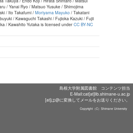
 Takuya / Endo Koji / Hirata Shintaro / Matsui
ru / Yanai Ryo / Matsuo Yusuke / Shimojima
ki / Ito Takafumi /
Moriyama Mayuko
/ Takatani
buyuki / Kawaguchi Takashi / Fujioka Kazuki / Fujii
a / Kawahito Yutaka is licensed under
CC BY-NC
島根大学附属図書館 コンテンツ担当
E-Mail:cat[at]lib.shimane-u.ac.jp
[at]は@に変換してメールをお送りください。
Copyright（C）Shimane University