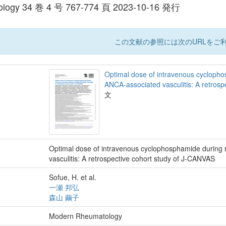
ology 34 巻 4 号 767-774 頁 2023-10-16 発行
この文献の参照には次のURLをご利
Optimal dose of intravenous cyclopho
ANCA-associated vasculitis: A retros
文
Optimal dose of intravenous cyclophosphamide during 
vasculitis: A retrospective cohort study of J-CANVAS
Sofue, H. et al.
一瀬 邦弘
森山 繭子
Modern Rheumatology