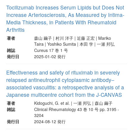
Tocilizumab Increases Serum Lipids but Does Not
Increase Arteriosclerosis, As Measured by Intima-
Media Thickness, in Patients With Rheumatoid
Arthritis
著者
森山 繭子 | 村川 洋子 | 近藤 正宏 | Mariko
Taira | Yoshiko Sumita | 本田 学 | 一瀬 邦弘
雑誌
Cureus 17 巻 1 号
発行日
2025-01-02 発行
Effectiveness and safety of rituximab in severely
relapsed antineutrophil cytoplasmic antibody–
associated vasculitis: a retrospective analysis of a
Japanese multicentre cohort from the J‑CANVAS
著者
Kidoguchi, G. et al. | 一瀬 邦弘 | 森山 繭子
雑誌
Clinical Rheumatology 43 巻 10 号 pp. 3195 -
3204
発行日
2024-08-12 発行