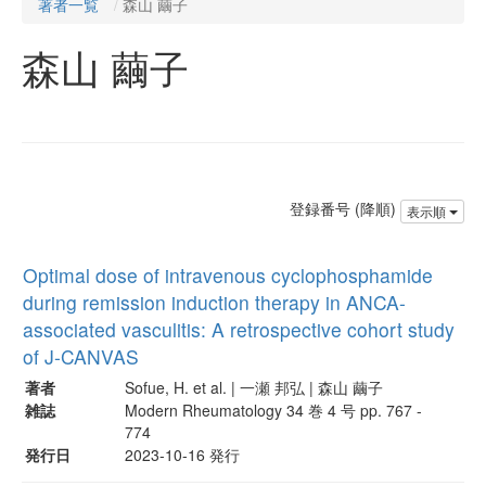
著者一覧
森山 繭子
森山 繭子
登録番号 (降順)
表示順
Optimal dose of intravenous cyclophosphamide
during remission induction therapy in ANCA-
associated vasculitis: A retrospective cohort study
of J-CANVAS
著者
Sofue, H. et al. | 一瀬 邦弘 | 森山 繭子
雑誌
Modern Rheumatology 34 巻 4 号 pp. 767 -
774
発行日
2023-10-16 発行