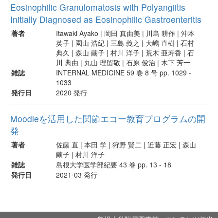
Eosinophilic Granulomatosis with Polyangiitis
Initially Diagnosed as Eosinophilic Gastroenteritis
著者
Itawaki Ayako | 岡田 真由美 | 川島 耕作 | 沖本
英子 | 園山 浩紀 | 三島 義之 | 大嶋 直樹 | 石村
典久 | 森山 繭子 | 村川 洋子 | 荒木 亜寿香 | 石
川 典由 | 丸山 理留敬 | 石原 俊治 | 木下 芳一
雑誌
INTERNAL MEDICINE 59 巻 8 号 pp. 1029 -
1033
発行日
2020 発行
Moodleを活用した関節エコー教育プログラムの開
発
著者
佐藤 直 | 本田 学 | 狩野 賢二 | 近藤 正宏 | 森山
繭子 | 村川 洋子
雑誌
島根大学医学部紀要 43 巻 pp. 13 - 18
発行日
2021-03 発行