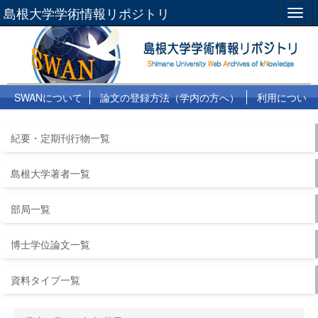
島根大学学術情報リポジトリ
Togg
navig
SWANについて
論文の登録方法（学内の方へ）
利用につい
て
よくある質問
リンク集
紀要・定期刊行物一覧
島根大学著者一覧
部局一覧
博士学位論文一覧
資料タイプ一覧