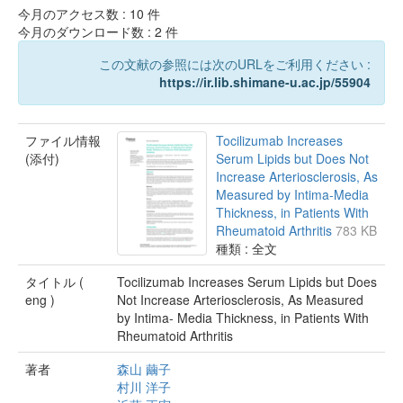
今月のアクセス数 :
10
件
今月のダウンロード数 :
2
件
この文献の参照には次のURLをご利用ください :
https://ir.lib.shimane-u.ac.jp/55904
ファイル情報
Tocilizumab Increases
(添付)
Serum Lipids but Does Not
Increase Arteriosclerosis, As
Measured by Intima-Media
Thickness, in Patients With
Rheumatoid Arthritis
783 KB
種類 : 全文
タイトル (
Tocilizumab Increases Serum Lipids but Does
eng )
Not Increase Arteriosclerosis, As Measured
by Intima- Media Thickness, in Patients With
Rheumatoid Arthritis
著者
森山 繭子
村川 洋子