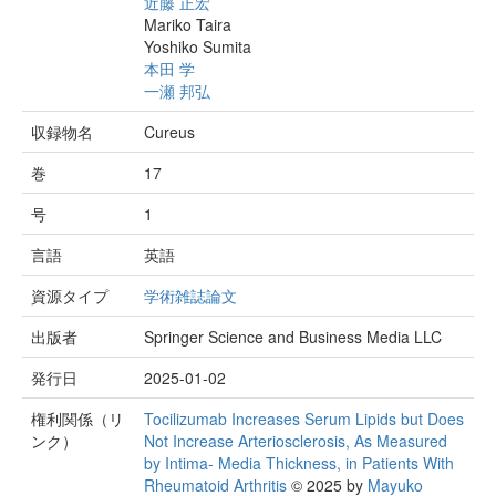
近藤 正宏
Mariko Taira
Yoshiko Sumita
本田 学
一瀬 邦弘
収録物名
Cureus
巻
17
号
1
言語
英語
資源タイプ
学術雑誌論文
出版者
Springer Science and Business Media LLC
発行日
2025-01-02
権利関係（リ
Tocilizumab Increases Serum Lipids but Does
ンク）
Not Increase Arteriosclerosis, As Measured
by Intima- Media Thickness, in Patients With
Rheumatoid Arthritis
© 2025 by
Mayuko