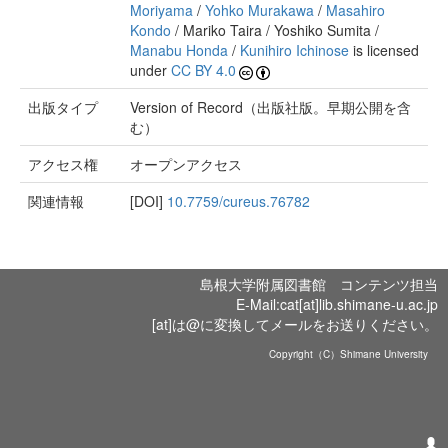
Moriyama
/
Yohko Murakawa
/
Masahiro
Kondo
/ Mariko Taira / Yoshiko Sumita /
Manabu Honda
/
Kunihiro Ichinose
is licensed
under
CC BY 4.0
出版タイプ
Version of Record（出版社版。早期公開を含
む）
アクセス権
オープンアクセス
関連情報
[DOI]
10.7759/cureus.76782
島根大学附属図書館 コンテンツ担当
E-Mail:cat[at]lib.shimane-u.ac.jp
[at]は@に変換してメールをお送りください。
Copyright（C）Shimane University