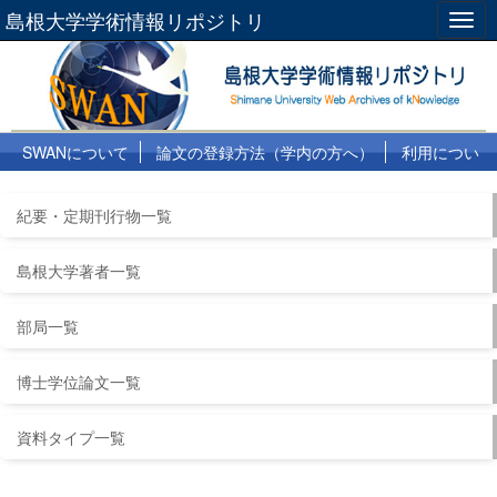
島根大学学術情報リポジトリ
Togg
navig
SWANについて
論文の登録方法（学内の方へ）
利用につい
て
よくある質問
リンク集
紀要・定期刊行物一覧
島根大学著者一覧
部局一覧
博士学位論文一覧
資料タイプ一覧