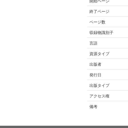
開始ページ
終了ページ
ページ数
収録物識別子
言語
資源タイプ
出版者
発行日
出版タイプ
アクセス権
備考