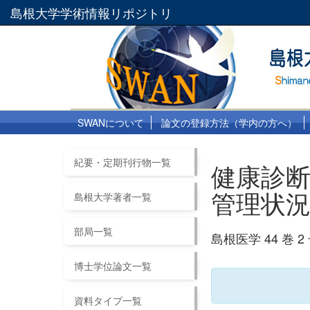
島根大学学術情報リポジトリ
SWANについて
論文の登録方法（学内の方へ）
紀要・定期刊行物一覧
健康診断
管理状
島根大学著者一覧
部局一覧
島根医学 44 巻 2 号
博士学位論文一覧
資料タイプ一覧