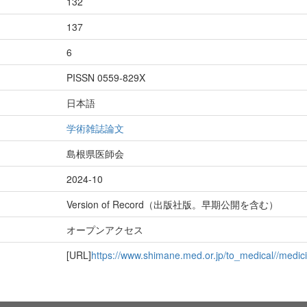
132
137
6
PISSN 0559-829X
日本語
学術雑誌論文
島根県医師会
2024-10
Version of Record（出版社版。早期公開を含む）
オープンアクセス
[URL]
https://www.shimane.med.or.jp/to_medical//medic