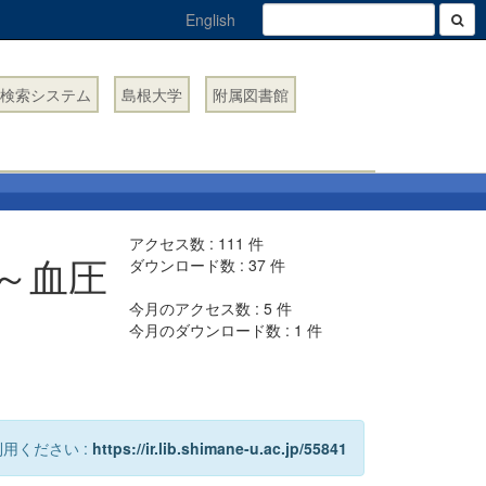
English
検索システム
島根大学
附属図書館
アクセス数 :
111
件
～血圧
ダウンロード数 :
37
件
今月のアクセス数 :
5
件
今月のダウンロード数 :
1
件
用ください :
https://ir.lib.shimane-u.ac.jp/55841