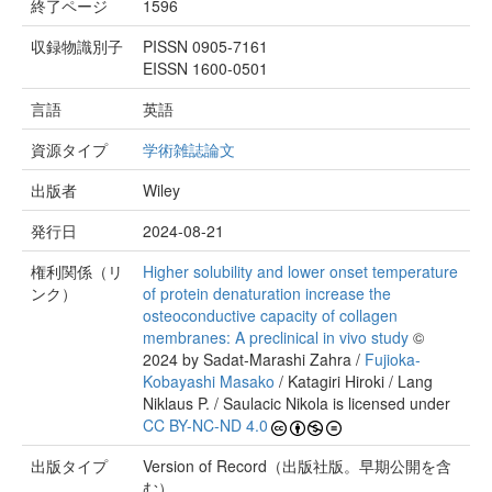
終了ページ
1596
収録物識別子
PISSN 0905-7161
EISSN 1600-0501
言語
英語
資源タイプ
学術雑誌論文
出版者
Wiley
発行日
2024-08-21
権利関係（リ
Higher solubility and lower onset temperature
ンク）
of protein denaturation increase the
osteoconductive capacity of collagen
membranes: A preclinical in vivo study
©
2024 by Sadat‐Marashi Zahra /
Fujioka‐
Kobayashi Masako
/ Katagiri Hiroki / Lang
Niklaus P. / Saulacic Nikola is licensed under
CC BY-NC-ND 4.0
出版タイプ
Version of Record（出版社版。早期公開を含
む）