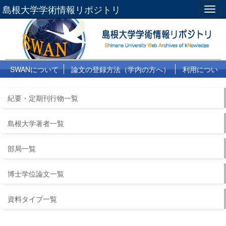
島根大学学術情報リポジトリ
Togg
navig
SWANについて
論文の登録方法（学内の方へ）
利用につい
て
よくある質問
リンク集
紀要・定期刊行物一覧
島根大学著者一覧
部局一覧
博士学位論文一覧
資料タイプ一覧