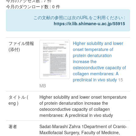
今月のアクセス数 :
7
件
今月のダウンロード数 :
0
件
この文献の参照には次のURLをご利用ください :
https://ir.lib.shimane-u.ac.jp/55915
ファイル情報
Higher solubility and lower
(添付)
onset temperature of
protein denaturation
increase the
osteoconductive capacity of
collagen membranes: A
preclinical in vivo study
15
MB
タイトル (
Higher solubility and lower onset temperature
eng )
of protein denaturation increase the
osteoconductive capacity of collagen
membranes: A preclinical in vivo study
著者
Sadat‐Marashi Zahra 1Department of Cranio-
Maxillofacial Surgery, Faculty of Medicine,