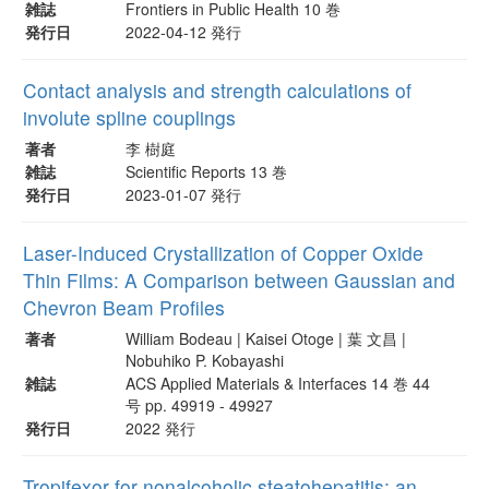
雑誌
Frontiers in Public Health 10 巻
発行日
2022-04-12 発行
Contact analysis and strength calculations of
involute spline couplings
著者
李 樹庭
雑誌
Scientific Reports 13 巻
発行日
2023-01-07 発行
Laser-Induced Crystallization of Copper Oxide
Thin Films: A Comparison between Gaussian and
Chevron Beam Profiles
著者
William Bodeau | Kaisei Otoge | 葉 文昌 |
Nobuhiko P. Kobayashi
雑誌
ACS Applied Materials & Interfaces 14 巻 44
号 pp. 49919 - 49927
発行日
2022 発行
Tropifexor for nonalcoholic steatohepatitis: an