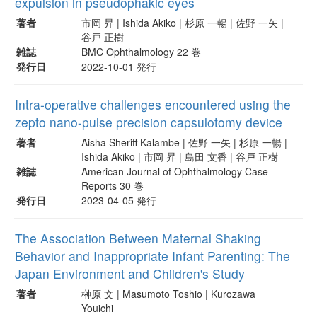
expulsion in pseudophakic eyes
著者
市岡 昇 | Ishida Akiko | 杉原 一暢 | 佐野 一矢 |
谷戸 正樹
雑誌
BMC Ophthalmology 22 巻
発行日
2022-10-01 発行
Intra-operative challenges encountered using the
zepto nano-pulse precision capsulotomy device
著者
Aisha Sheriff Kalambe | 佐野 一矢 | 杉原 一暢 |
Ishida Akiko | 市岡 昇 | 島田 文香 | 谷戸 正樹
雑誌
American Journal of Ophthalmology Case
Reports 30 巻
発行日
2023-04-05 発行
The Association Between Maternal Shaking
Behavior and Inappropriate Infant Parenting: The
Japan Environment and Children's Study
著者
榊原 文 | Masumoto Toshio | Kurozawa
Youichi