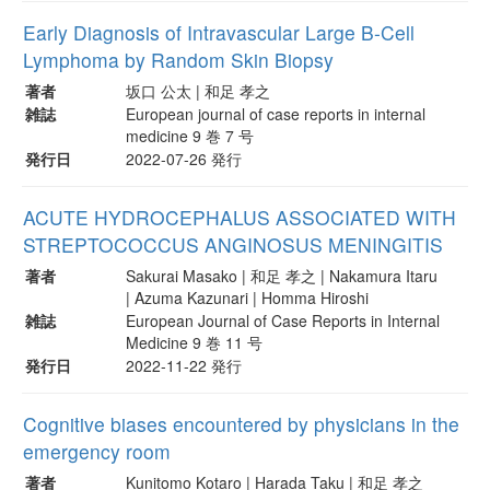
Early Diagnosis of Intravascular Large B-Cell
Lymphoma by Random Skin Biopsy
著者
坂口 公太 | 和足 孝之
雑誌
European journal of case reports in internal
medicine 9 巻 7 号
発行日
2022-07-26 発行
ACUTE HYDROCEPHALUS ASSOCIATED WITH
STREPTOCOCCUS ANGINOSUS MENINGITIS
著者
Sakurai Masako | 和足 孝之 | Nakamura Itaru
| Azuma Kazunari | Homma Hiroshi
雑誌
European Journal of Case Reports in Internal
Medicine 9 巻 11 号
発行日
2022-11-22 発行
Cognitive biases encountered by physicians in the
emergency room
著者
Kunitomo Kotaro | Harada Taku | 和足 孝之