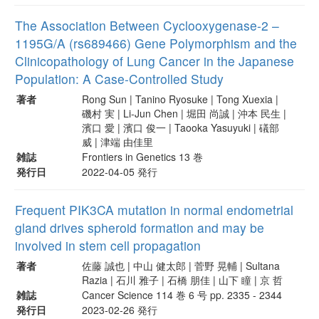
The Association Between Cyclooxygenase-2 –
1195G/A (rs689466) Gene Polymorphism and the
Clinicopathology of Lung Cancer in the Japanese
Population: A Case-Controlled Study
著者
Rong Sun | Tanino Ryosuke | Tong Xuexia |
磯村 実 | Li-Jun Chen | 堀田 尚誠 | 沖本 民生 |
濱口 愛 | 濱口 俊一 | Taooka Yasuyuki | 礒部
威 | 津端 由佳里
雑誌
Frontiers in Genetics 13 巻
発行日
2022-04-05 発行
Frequent PIK3CA mutation in normal endometrial
gland drives spheroid formation and may be
involved in stem cell propagation
著者
佐藤 誠也 | 中山 健太郎 | 菅野 晃輔 | Sultana
Razia | 石川 雅子 | 石橋 朋佳 | 山下 瞳 | 京 哲
雑誌
Cancer Science 114 巻 6 号 pp. 2335 - 2344
発行日
2023-02-26 発行