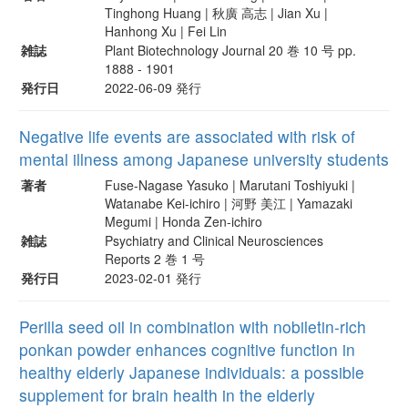
Tinghong Huang | 秋廣 高志 | Jian Xu |
Hanhong Xu | Fei Lin
雑誌
Plant Biotechnology Journal 20 巻 10 号 pp.
1888 - 1901
発行日
2022-06-09 発行
Negative life events are associated with risk of
mental illness among Japanese university students
著者
Fuse-Nagase Yasuko | Marutani Toshiyuki |
Watanabe Kei-ichiro | 河野 美江 | Yamazaki
Megumi | Honda Zen-ichiro
雑誌
Psychiatry and Clinical Neurosciences
Reports 2 巻 1 号
発行日
2023-02-01 発行
Perilla seed oil in combination with nobiletin-rich
ponkan powder enhances cognitive function in
healthy elderly Japanese individuals: a possible
supplement for brain health in the elderly