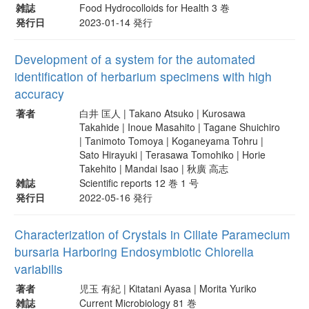
雑誌
Food Hydrocolloids for Health 3 巻
発行日
2023-01-14 発行
Development of a system for the automated
identification of herbarium specimens with high
accuracy
著者
白井 匡人 | Takano Atsuko | Kurosawa
Takahide | Inoue Masahito | Tagane Shuichiro
| Tanimoto Tomoya | Koganeyama Tohru |
Sato Hirayuki | Terasawa Tomohiko | Horie
Takehito | Mandai Isao | 秋廣 高志
雑誌
Scientific reports 12 巻 1 号
発行日
2022-05-16 発行
Characterization of Crystals in Ciliate Paramecium
bursaria Harboring Endosymbiotic Chlorella
variabilis
著者
児玉 有紀 | Kitatani Ayasa | Morita Yuriko
雑誌
Current Microbiology 81 巻