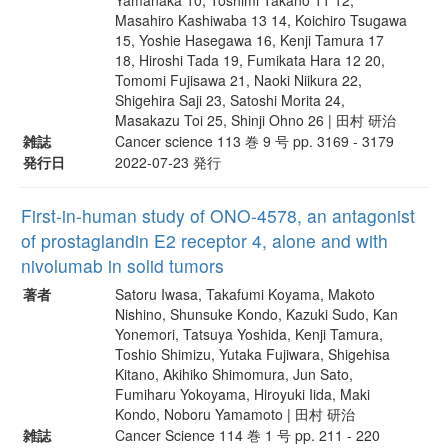
Masahiro Kashiwaba 13 14, Koichiro Tsugawa
15, Yoshie Hasegawa 16, Kenji Tamura 17
18, Hiroshi Tada 19, Fumikata Hara 12 20,
Tomomi Fujisawa 21, Naoki Niikura 22,
Shigehira Saji 23, Satoshi Morita 24,
Masakazu Toi 25, Shinji Ohno 26 | 田村 研治
雑誌
Cancer science 113 巻 9 号 pp. 3169 - 3179
発行日
2022-07-23 発行
First-in-human study of ONO-4578, an antagonist
of prostaglandin E2 receptor 4, alone and with
nivolumab in solid tumors
著者
Satoru Iwasa, Takafumi Koyama, Makoto
Nishino, Shunsuke Kondo, Kazuki Sudo, Kan
Yonemori, Tatsuya Yoshida, Kenji Tamura,
Toshio Shimizu, Yutaka Fujiwara, Shigehisa
Kitano, Akihiko Shimomura, Jun Sato,
Fumiharu Yokoyama, Hiroyuki Iida, Maki
Kondo, Noboru Yamamoto | 田村 研治
雑誌
Cancer Science 114 巻 1 号 pp. 211 - 220