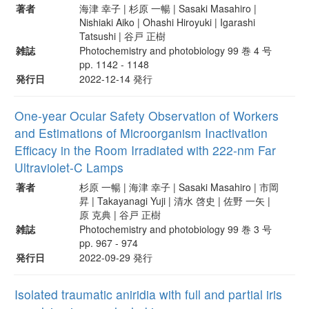
著者
海津 幸子 | 杉原 一暢 | Sasaki Masahiro |
Nishiaki Aiko | Ohashi Hiroyuki | Igarashi
Tatsushi | 谷戸 正樹
雑誌
Photochemistry and photobiology 99 巻 4 号
pp. 1142 - 1148
発行日
2022-12-14 発行
One-year Ocular Safety Observation of Workers
and Estimations of Microorganism Inactivation
Efficacy in the Room Irradiated with 222-nm Far
Ultraviolet-C Lamps
著者
杉原 一暢 | 海津 幸子 | Sasaki Masahiro | 市岡
昇 | Takayanagi Yuji | 清水 啓史 | 佐野 一矢 |
原 克典 | 谷戸 正樹
雑誌
Photochemistry and photobiology 99 巻 3 号
pp. 967 - 974
発行日
2022-09-29 発行
Isolated traumatic aniridia with full and partial iris