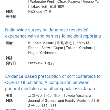
| Watanabe Kenji | Otsuki Kazuya | Amano Yu
| Takaki Yuji | 鬼形 和道
雑誌
PloS one 17 巻
発行日
Nationwide survey on Japanese residents’
experience with and barriers to incident reporting
著者
Kurihara Masaru | 和足 孝之 | Jeffrey M
Rohde | Ashwin Gupta | Tokuda Yasuharu |
Nagao Yoshimasa
雑誌
発行日
2022-12-01 発行
Evidence-based prescription of corticosteroids for
COVID-19 patients: A comparison between
general medicine and other specialty in Japan
著者
坂口 公太 | 和足 孝之 | Tokuda Yasuharu
雑誌
Journal of General and Family Medicine 24 巻
2 号 pp. 135 - 138