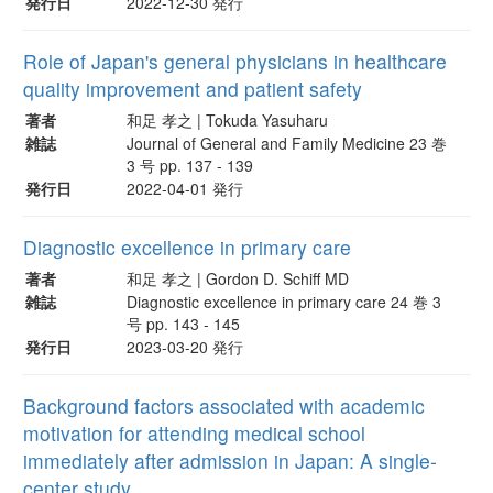
発行日
2022-12-30 発行
Role of Japan's general physicians in healthcare
quality improvement and patient safety
著者
和足 孝之 | Tokuda Yasuharu
雑誌
Journal of General and Family Medicine 23 巻
3 号 pp. 137 - 139
発行日
2022-04-01 発行
Diagnostic excellence in primary care
著者
和足 孝之 | Gordon D. Schiff MD
雑誌
Diagnostic excellence in primary care 24 巻 3
号 pp. 143 - 145
発行日
2023-03-20 発行
Background factors associated with academic
motivation for attending medical school
immediately after admission in Japan: A single-
center study