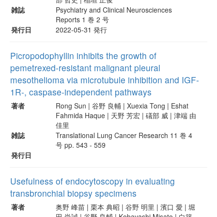
雑誌
Psychiatry and Clinical Neurosciences
Reports 1 巻 2 号
発行日
2022-05-31 発行
Picropodophyllin inhibits the growth of
pemetrexed-resistant malignant pleural
mesothelioma via microtubule inhibition and IGF-
1R-, caspase-independent pathways
著者
Rong Sun | 谷野 良輔 | Xuexia Tong | Eshat
Fahmida Haque | 天野 芳宏 | 礒部 威 | 津端 由
佳里
雑誌
Translational Lung Cancer Research 11 巻 4
号 pp. 543 - 559
発行日
Usefulness of endocytoscopy in evaluating
transbronchial biopsy specimens
著者
奥野 峰苗 | 栗本 典昭 | 谷野 明里 | 濱口 愛 | 堀
田 尚誠 | 谷野 良輔 | Kobayashi Misato | 白築