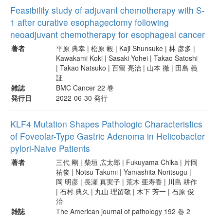
Feasibility study of adjuvant chemotherapy with S-
1 after curative esophagectomy following
neoadjuvant chemotherapy for esophageal cancer
著者
平原 典幸 | 松原 毅 | Kaji Shunsuke | 林 彦多 |
Kawakami Koki | Sasaki Yohei | Takao Satoshi
| Takao Natsuko | 百留 亮治 | 山本 徹 | 田島 義
証
雑誌
BMC Cancer 22 巻
発行日
2022-06-30 発行
KLF4 Mutation Shapes Pathologic Characteristics
of Foveolar-Type Gastric Adenoma in Helicobacter
pylori-Naive Patients
著者
三代 剛 | 柴垣 広太郎 | Fukuyama Chika | 片岡
祐俊 | Notsu Takumi | Yamashita Noritsugu |
岡 明彦 | 長瀬 真実子 | 荒木 亜寿香 | 川島 耕作
| 石村 典久 | 丸山 理留敬 | 木下 芳一 | 石原 俊
治
雑誌
The American journal of pathology 192 巻 2