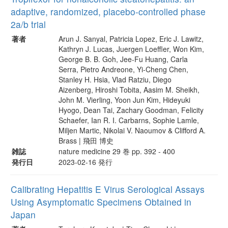
adaptive, randomized, placebo-controlled phase
2a/b trial
著者
Arun J. Sanyal, Patricia Lopez, Eric J. Lawitz,
Kathryn J. Lucas, Juergen Loeffler, Won Kim,
George B. B. Goh, Jee-Fu Huang, Carla
Serra, Pietro Andreone, Yi-Cheng Chen,
Stanley H. Hsia, Vlad Ratziu, Diego
Aizenberg, Hiroshi Tobita, Aasim M. Sheikh,
John M. Vierling, Yoon Jun Kim, Hideyuki
Hyogo, Dean Tai, Zachary Goodman, Felicity
Schaefer, Ian R. I. Carbarns, Sophie Lamle,
Miljen Martic, Nikolai V. Naoumov & Clifford A.
Brass | 飛田 博史
雑誌
nature medicine 29 巻 pp. 392 - 400
発行日
2023-02-16 発行
Calibrating Hepatitis E Virus Serological Assays
Using Asymptomatic Specimens Obtained in
Japan