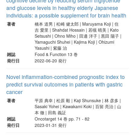
cognitive decline by reducing serum triglyceride
and glucose levels in healthy elderly Japanese
individuals: a possible supplement for brain health
著者
橋本 道男 | 松崎 健太郎 | Maruyama Koji | 住
吉 愛里 | Shahdat Hossain | 若槻 晴美 | Kato
Setsushi | Ohno Miho | 田邊 洋子 | 黒田 陽子 |
Yamaguchi Shuhei | Kajima Koji | Ohizumi
Yasushi | 紫藤 治
雑誌
Food & Function 13 巻
発行日
2022-06-20 発行
Novel inflammation-combined prognostic index to
predict survival outcomes in patients with gastric
cancer
著者
平原 典幸 | 松原 毅 | Kaji Shunsuke | 林 彦多 |
Sasaki Yohei | Kawakami Koki | 百留 亮治 | 山
本 徹 | 田島 義証
雑誌
Oncotarget 14 巻 pp. 71 - 82
発行日
2023-01-31 発行