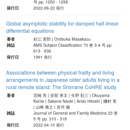
号 pp. 1250 - 1258
発行日
2022-06-22 発行
Global asymptotic stability for damped half-linear
differential equations
著者
杉江 実郎 | Onitsuka Masakazu
雑誌
AMS Subject Classification 73 巻 3-4 号 pp.
613 - 636
発行日
1991 発行
Associations between physical frailty and living
arrangements in Japanese older adults living in a
rural remote island: The Shimane CoHRE study
著者
宮崎 亮 | 安部 孝文 | 矢野 彰三 | Okuyama
Kenta | Sakane Naoki | Ando Hitoshi | 磯村 実
| 山崎 雅之 | 並河 徹
雑誌
Journal of General and Family Medicine 23 巻
5 号 pp. 310 - 318
発行日
2022-04-10 発行