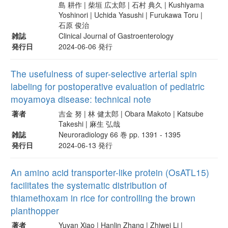
島 耕作 | 柴垣 広太郎 | 石村 典久 | Kushiyama
Yoshinori | Uchida Yasushi | Furukawa Toru |
石原 俊治
雑誌
Clinical Journal of Gastroenterology
発行日
2024-06-06 発行
The usefulness of super-selective arterial spin
labeling for postoperative evaluation of pediatric
moyamoya disease: technical note
著者
吉金 努 | 林 健太郎 | Obara Makoto | Katsube
Takeshi | 麻生 弘哉
雑誌
Neuroradiology 66 巻 pp. 1391 - 1395
発行日
2024-06-13 発行
An amino acid transporter-like protein (OsATL15)
facilitates the systematic distribution of
thiamethoxam in rice for controlling the brown
planthopper
著者
Yuyan Xiao | Hanlin Zhang | Zhiwei Li |