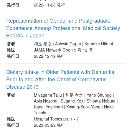
発行日
2022-11-28 発行
Representation of Gender and Postgraduate
Experience Among Professional Medical Society
Boards in Japan
著者
和足 孝之 | Ashwin Gupta | Kataoka Hitomi
雑誌
JAMA Network Open 5 巻 12 号
発行日
2022-12-19 発行
Dietary Intake in Older Patients with Dementia
Prior to and After the Onset of Coronavirus
Disease 2019
著者
Miyagami Taiju | 和足 孝之 | Yano Shungo |
Aoki Nozomi | Sugano Koji | Shibata Nobuto |
Kanai Yoshinori | Kwang-Seok Yang | Naito
Toshio
雑誌
Hospital Topics pp. 1 - 7
発行日
2023-03-29 発行