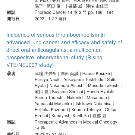
陽平 | 濱口 俊一 | 礒部 威 | 津端 由佳里
雑誌
Thoracic Cancer 14 巻 2 号 pp. 186 - 194
発行日
2022-11-22 発行
Incidence of venous thromboembolism in
advanced lung cancer and efficacy and safety of
direct oral anticoagulants: a multicenter,
prospective, observational study (Rising-
VTE/NEJ037 study)
著者
津端 由佳里 | 堀田 尚誠 | Hamai Kosuke |
Furuya Naoki | Yokoyama Toshihide | Saito
Ryota | Nakamura Atsushi | Masuda Takeshi |
濱口 愛 | Kuyama Shoichi | Honda Ryoichi |
Senoo Tadashi | Nakanishi Masamoto |
Yamasaki Masahiro | Ishikawa Nobuhisa |
Fujitaka Kazunori | Kubota Tetsuya | Ohtsu
Hiroshi | Kobayashi Kunihiko | 礒部 威
雑誌
Therapeutic Advances in Medical Oncology
14 巻
発行日
2022-07-21 発行