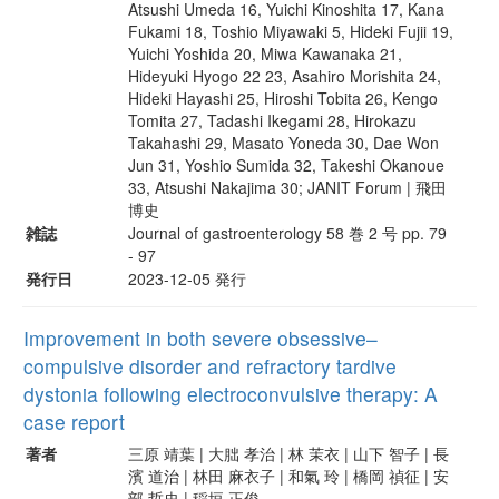
Atsushi Umeda 16, Yuichi Kinoshita 17, Kana
Fukami 18, Toshio Miyawaki 5, Hideki Fujii 19,
Yuichi Yoshida 20, Miwa Kawanaka 21,
Hideyuki Hyogo 22 23, Asahiro Morishita 24,
Hideki Hayashi 25, Hiroshi Tobita 26, Kengo
Tomita 27, Tadashi Ikegami 28, Hirokazu
Takahashi 29, Masato Yoneda 30, Dae Won
Jun 31, Yoshio Sumida 32, Takeshi Okanoue
33, Atsushi Nakajima 30; JANIT Forum | 飛田
博史
雑誌
Journal of gastroenterology 58 巻 2 号 pp. 79
- 97
発行日
2023-12-05 発行
Improvement in both severe obsessive–
compulsive disorder and refractory tardive
dystonia following electroconvulsive therapy: A
case report
著者
三原 靖葉 | 大朏 孝治 | 林 茉衣 | 山下 智子 | 長
濱 道治 | 林田 麻衣子 | 和氣 玲 | 橋岡 禎征 | 安
部 哲史 | 稲垣 正俊