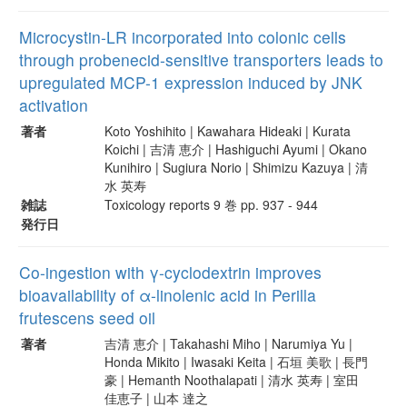
Microcystin-LR incorporated into colonic cells
through probenecid-sensitive transporters leads to
upregulated MCP-1 expression induced by JNK
activation
著者
Koto Yoshihito | Kawahara Hideaki | Kurata
Koichi | 吉清 恵介 | Hashiguchi Ayumi | Okano
Kunihiro | Sugiura Norio | Shimizu Kazuya | 清
水 英寿
雑誌
Toxicology reports 9 巻 pp. 937 - 944
発行日
Co-ingestion with γ-cyclodextrin improves
bioavailability of α-linolenic acid in Perilla
frutescens seed oil
著者
吉清 恵介 | Takahashi Miho | Narumiya Yu |
Honda Mikito | Iwasaki Keita | 石垣 美歌 | 長門
豪 | Hemanth Noothalapati | 清水 英寿 | 室田
佳恵子 | 山本 達之