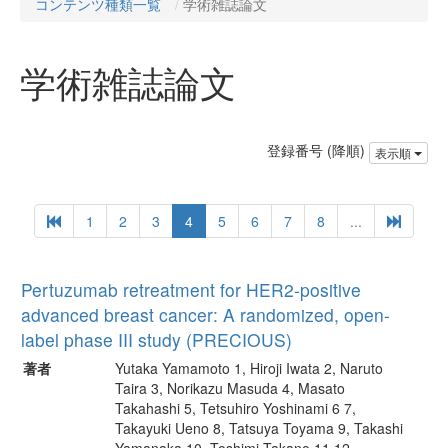
コンテンツ種類一覧
学術雑誌論文
学術雑誌論文
登録番号 (降順)
表示順
1
2
3
4
5
6
7
8
...
Pertuzumab retreatment for HER2-positive
advanced breast cancer: A randomized, open-
label phase III study (PRECIOUS)
著者
Yutaka Yamamoto 1, Hiroji Iwata 2, Naruto
Taira 3, Norikazu Masuda 4, Masato
Takahashi 5, Tetsuhiro Yoshinami 6 7,
Takayuki Ueno 8, Tatsuya Toyama 9, Takashi
Yamanaka 10, Toshimi Takano 11 12,