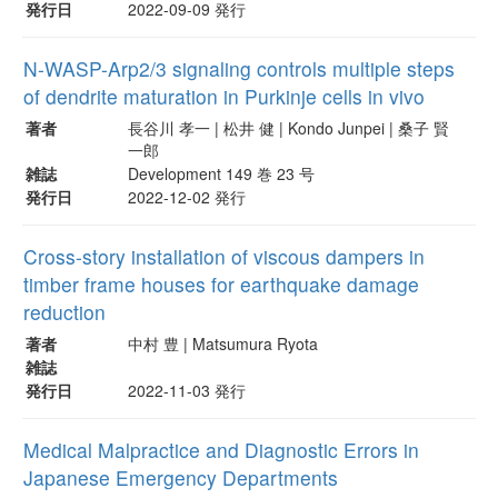
発行日
2022-09-09 発行
N-WASP-Arp2/3 signaling controls multiple steps
of dendrite maturation in Purkinje cells in vivo
著者
長谷川 孝一 | 松井 健 | Kondo Junpei | 桑子 賢
一郎
雑誌
Development 149 巻 23 号
発行日
2022-12-02 発行
Cross-story installation of viscous dampers in
timber frame houses for earthquake damage
reduction
著者
中村 豊 | Matsumura Ryota
雑誌
発行日
2022-11-03 発行
Medical Malpractice and Diagnostic Errors in
Japanese Emergency Departments