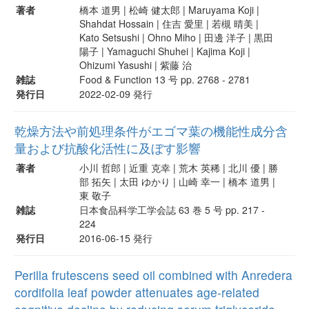
著者
橋本 道男 | 松崎 健太郎 | Maruyama Koji |
Shahdat Hossain | 住吉 愛里 | 若槻 晴美 |
Kato Setsushi | Ohno Miho | 田邊 洋子 | 黒田
陽子 | Yamaguchi Shuhei | Kajima Koji |
Ohizumi Yasushi | 紫藤 治
雑誌
Food & Function 13 号 pp. 2768 - 2781
発行日
2022-02-09 発行
乾燥方法や前処理条件がエゴマ葉の機能性成分含
量および抗酸化活性に及ぼす影響
著者
小川 哲郎 | 近重 克幸 | 荒木 英稀 | 北川 優 | 勝
部 拓矢 | 太田 ゆかり | 山崎 幸一 | 橋本 道男 |
東 敬子
雑誌
日本食品科学工学会誌 63 巻 5 号 pp. 217 -
224
発行日
2016-06-15 発行
Perilla frutescens seed oil combined with Anredera
cordifolia leaf powder attenuates age-related