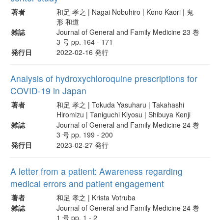
著者
和足 孝之 | Nagai Nobuhiro | Kono Kaori | 鬼
形 和道
雑誌
Journal of General and Family Medicine 23 巻
3 号 pp. 164 - 171
発行日
2022-02-16 発行
Analysis of hydroxychloroquine prescriptions for
COVID-19 in Japan
著者
和足 孝之 | Tokuda Yasuharu | Takahashi
Hiromizu | Taniguchi Kiyosu | Shibuya Kenji
雑誌
Journal of General and Family Medicine 24 巻
3 号 pp. 199 - 200
発行日
2023-02-27 発行
A letter from a patient: Awareness regarding
medical errors and patient engagement
著者
和足 孝之 | Krista Votruba
雑誌
Journal of General and Family Medicine 24 巻
1 号 pp. 1 - 2