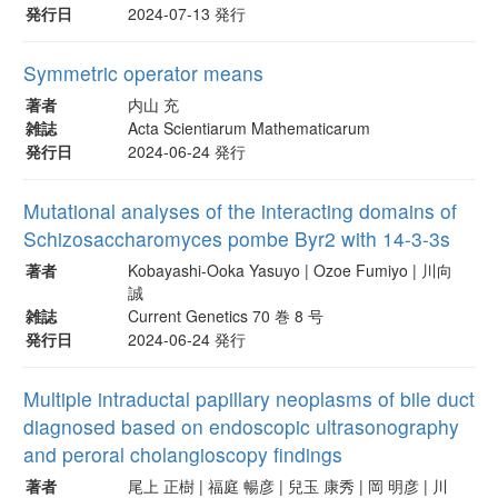
発行日
2024-07-13 発行
Symmetric operator means
著者
内山 充
雑誌
Acta Scientiarum Mathematicarum
発行日
2024-06-24 発行
Mutational analyses of the interacting domains of
Schizosaccharomyces pombe Byr2 with 14-3-3s
著者
Kobayashi-Ooka Yasuyo | Ozoe Fumiyo | 川向
誠
雑誌
Current Genetics 70 巻 8 号
発行日
2024-06-24 発行
Multiple intraductal papillary neoplasms of bile duct
diagnosed based on endoscopic ultrasonography
and peroral cholangioscopy findings
著者
尾上 正樹 | 福庭 暢彦 | 兒玉 康秀 | 岡 明彦 | 川