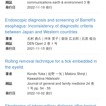
雑誌
communications earth & environment 3 巻
発行日
2022-11-19 発行
Endoscopic diagnosis and screening of Barrett's
esophagus: Inconsistency of diagnostic criteria
between Japan and Western countries
著者
石村 典久 | 沖本 英子 | 柴垣 広太郎 | 石原 俊治
雑誌
DEN Open 2 巻 1 号
発行日
2021-11-15 発行
Rolling removal technique for a tick embedded in
the eyelid
著者
Kondo Yuka | 佐野 一矢 | Makino Shinji |
Kawashima Hidetoshi
雑誌
Journal of general and family medicine 24 巻
1 号 pp. 54 - 55
発行日
2022-10-02 発行
Shortening of interpupillary distance after topical