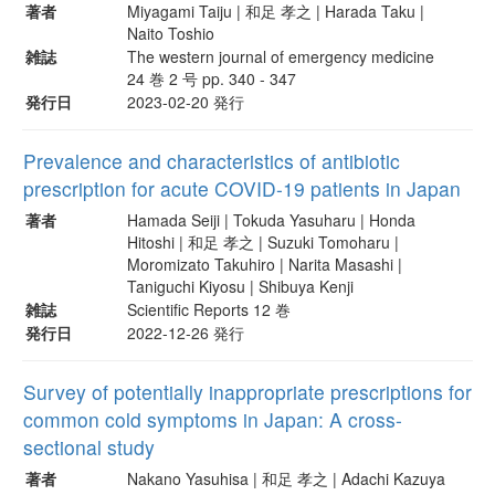
著者
Miyagami Taiju | 和足 孝之 | Harada Taku |
Naito Toshio
雑誌
The western journal of emergency medicine
24 巻 2 号 pp. 340 - 347
発行日
2023-02-20 発行
Prevalence and characteristics of antibiotic
prescription for acute COVID-19 patients in Japan
著者
Hamada Seiji | Tokuda Yasuharu | Honda
Hitoshi | 和足 孝之 | Suzuki Tomoharu |
Moromizato Takuhiro | Narita Masashi |
Taniguchi Kiyosu | Shibuya Kenji
雑誌
Scientific Reports 12 巻
発行日
2022-12-26 発行
Survey of potentially inappropriate prescriptions for
common cold symptoms in Japan: A cross-
sectional study
著者
Nakano Yasuhisa | 和足 孝之 | Adachi Kazuya