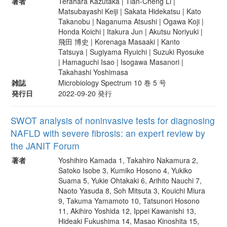
著者
Terahara Kazutaka | Tian-Cheng Li |
Matsubayashi Keiji | Sakata Hidekatsu | Kato
Takanobu | Naganuma Atsushi | Ogawa Koji |
Honda Koichi | Itakura Jun | Akutsu Noriyuki |
飛田 博史 | Korenaga Masaaki | Kanto
Tatsuya | Sugiyama Ryuichi | Suzuki Ryosuke
| Hamaguchi Isao | Isogawa Masanori |
Takahashi Yoshimasa
雑誌
Microbiology Spectrum 10 巻 5 号
発行日
2022-09-20 発行
SWOT analysis of noninvasive tests for diagnosing
NAFLD with severe fibrosis: an expert review by
the JANIT Forum
著者
Yoshihiro Kamada 1, Takahiro Nakamura 2,
Satoko Isobe 3, Kumiko Hosono 4, Yukiko
Suama 5, Yukie Ohtakaki 6, Arihito Nauchi 7,
Naoto Yasuda 8, Soh Mitsuta 3, Kouichi Miura
9, Takuma Yamamoto 10, Tatsunori Hosono
11, Akihiro Yoshida 12, Ippei Kawanishi 13,
Hideaki Fukushima 14, Masao Kinoshita 15,