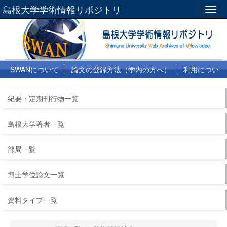
島根大学学術情報リポジトリ
Togg
navig
SWANについて
論文の登録方法（学内の方へ）
利用につい
て
よくある質問
リンク集
紀要・定期刊行物一覧
島根大学著者一覧
部局一覧
博士学位論文一覧
資料タイプ一覧