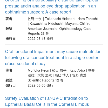
prostaglandin analog eye drop application in an
ophthalmic surgeon: A case report
著者
佐野 一矢 | Takahashi Hidenori | Hara Takeshi
| Kawashima Hidetoshi | Mayama Chihiro
雑誌
American Journal of Ophthalmology Case
Reports 26 巻
発行日
2022-03-18 発行
Oral functional impairment may cause malnutrition
following oral cancer treatment in a single-center
cross-sectional study
著者
Morioka Reon | 松田 悠平 | Kato Akira | 奥井
達雄 | 大熊 里依 | 辰巳 博人 | 管野 貴浩
雑誌
Scientific Reports 12 巻
発行日
2022-08-30 発行
Safety Evaluation of Far-UV-C Irradiation to
Epithelial Basal Cells in the Corneal Limbus