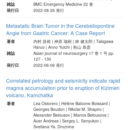
雑誌
BMC Emergency Medicine 22 巻
発行日
2022-08-26 発行
Metastatic Brain Tumor in the Cerebellopontine
Angle from Gastric Cancer: A Case Report
著者
内村 昌裕 | 神原 瑞樹 | 林 健太郎 | Takigawa
Haruo | Anno Yuichi | 秋山 恭彦
雑誌
Asian journal of neurosurgery 17 巻 1 号 pp.
127 - 130
発行日
2022-06-06 発行
Correlated petrology and seismicity indicate rapid
magma accumulation prior to eruption of Kizimen
volcano, Kamchatka
著者
Lea Ostorero | Hélène Balcone-Boissard |
Georges Boudon | Nikolai M. Shapiro |
Alexander Belousov | Marina Belousova |
Auer Andreas | Sergey L. Senyukov |
Svetlana Ya. Droznina