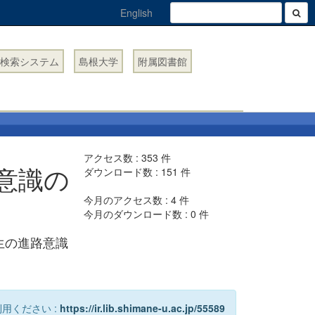
English
検索システム
島根大学
附属図書館
アクセス数 :
353
件
意識の
ダウンロード数 :
151
件
今月のアクセス数 :
4
件
今月のダウンロード数 :
0
件
生の進路意識
用ください :
https://ir.lib.shimane-u.ac.jp/55589