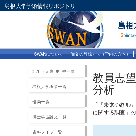
島根大学学術情報リポジトリ
SWANについて
論文の登録方法（学内の方へ）
紀要・定期刊行物一覧
教員志
分析
島根大学著者一覧
部局一覧
「『未来の教師』
に関する調査」の分析
博士学位論文一覧
資料タイプ一覧