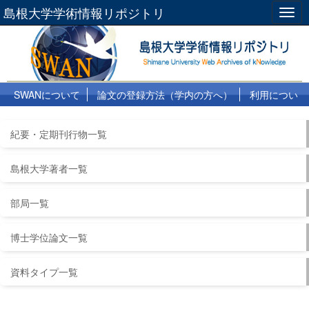
島根大学学術情報リポジトリ
Togg
navig
SWANについて
論文の登録方法（学内の方へ）
利用につい
て
よくある質問
リンク集
紀要・定期刊行物一覧
島根大学著者一覧
部局一覧
博士学位論文一覧
資料タイプ一覧