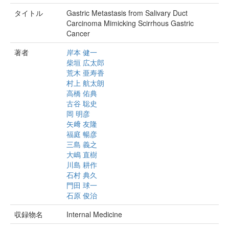
タイトル
Gastric Metastasis from Salivary Duct
Carcinoma Mimicking Scirrhous Gastric
Cancer
著者
岸本 健一
柴垣 広太郎
荒木 亜寿香
村上 航太朗
高橋 佑典
古谷 聡史
岡 明彦
矢﨑 友隆
福庭 暢彦
三島 義之
大嶋 直樹
川島 耕作
石村 典久
門田 球一
石原 俊治
収録物名
Internal Medicine