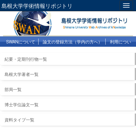
島根大学学術情報リポジトリ
Togg
navig
SWANについて
論文の登録方法（学内の方へ）
利用につい
て
よくある質問
リンク集
紀要・定期刊行物一覧
島根大学著者一覧
部局一覧
博士学位論文一覧
資料タイプ一覧