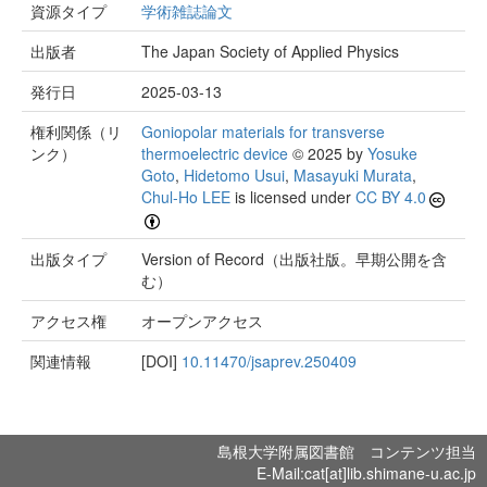
資源タイプ
学術雑誌論文
出版者
The Japan Society of Applied Physics
発行日
2025-03-13
権利関係（リ
Goniopolar materials for transverse
ンク）
thermoelectric device
© 2025 by
Yosuke
Goto
,
Hidetomo Usui
,
Masayuki Murata
,
Chul-Ho LEE
is licensed under
CC BY 4.0
出版タイプ
Version of Record（出版社版。早期公開を含
む）
アクセス権
オープンアクセス
関連情報
[DOI]
10.11470/jsaprev.250409
島根大学附属図書館 コンテンツ担当
E-Mail:cat[at]lib.shimane-u.ac.jp