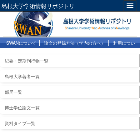
島根大学学術情報リポジトリ
Togg
navig
SWANについて
論文の登録方法（学内の方へ）
利用につい
て
よくある質問
リンク集
紀要・定期刊行物一覧
島根大学著者一覧
部局一覧
博士学位論文一覧
資料タイプ一覧