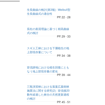
生長曲線の検討(第3報) : Weibull型
生長曲線式の適合性
PP. 22 - 28
長柱の座屈理論に基づく樹高曲線
式の検討
PP. 29 - 33
スギ人工林における下層植生の地
上部現存量について
PP. 34 - 38
皆伐跡地における植生回復にとも
なう地上部現存量の変化
PP. 39 - 44
三瓶演習林における落葉広葉樹林
施業法に関する研究(2) : 皆伐後20
数年経過した林分の天然更新過程
の検討
PP. 45 - 51