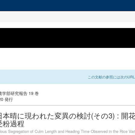
この文献の参照には次のURL
学部研究報告 19 巻
-20 発行
本晴に現われた変異の検討(その3) : 開
受粉過程
us Segregation of Culm Length and Heading Time Observed in the Rice Var