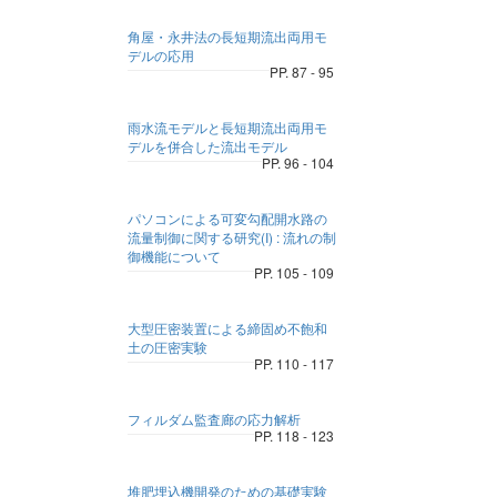
角屋・永井法の長短期流出両用モ
デルの応用
PP. 87 - 95
雨水流モデルと長短期流出両用モ
デルを併合した流出モデル
PP. 96 - 104
パソコンによる可変勾配開水路の
流量制御に関する研究(I) : 流れの制
御機能について
PP. 105 - 109
大型圧密装置による締固め不飽和
土の圧密実験
PP. 110 - 117
フィルダム監査廊の応力解析
PP. 118 - 123
堆肥埋込機開発のための基礎実験