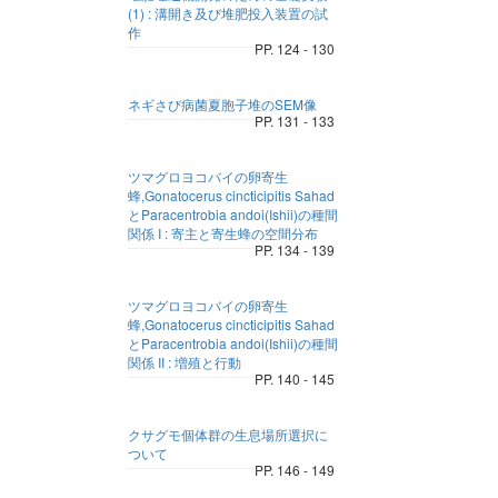
(1) : 溝開き及び堆肥投入装置の試
作
PP. 124 - 130
ネギさび病菌夏胞子堆のSEM像
PP. 131 - 133
ツマグロヨコバイの卵寄生
蜂,Gonatocerus cincticipitis Sahad
とParacentrobia andoi(Ishii)の種間
関係 I : 寄主と寄生蜂の空間分布
PP. 134 - 139
ツマグロヨコバイの卵寄生
蜂,Gonatocerus cincticipitis Sahad
とParacentrobia andoi(Ishii)の種間
関係 II : 増殖と行動
PP. 140 - 145
クサグモ個体群の生息場所選択に
ついて
PP. 146 - 149