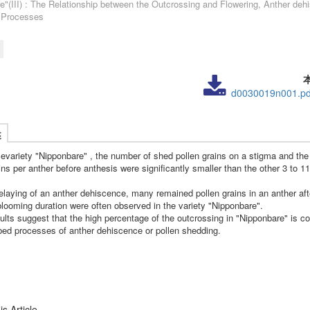
e"(III) : The Relationship between the Outcrossing and Flowering, Anther deh
n Processes
d0030019n001.pd
述
icevariety "Nipponbare" , the number of shed pollen grains on a stigma and th
ins per anther before anthesis were significantly smaller than the other 3 to 11
elaying of an anther dehiscence, many remained pollen grains in an anther aft
blooming duration were often observed in the variety "Nipponbare".
lts suggest that the high percentage of the outcrossing in "Nipponbare" is co
rbed processes of anther dehiscence or pollen shedding.
s Article