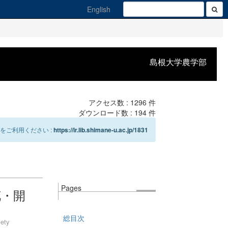
English
島根大学農学部
アクセス数 :
1296
件
ダウンロード数 :
194
件
をご利用ください :
https://ir.lib.shimane-u.ac.jp/1831
Pages
花・開
総目次
iety