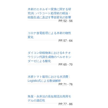
木材のエネルギー変換に関する研
究(II) : パラコート処理材の精油・
樹脂生成に及ぼす季節変化の影響
PP. 52 - 56
コロナ放電処理による木材の物性
変化
PP. 57 - 64
ダイコン幼植物体における4-チオ
ウリジン代謝生成物のペルオキシ
ダーゼによる酸化
PP. 65 - 70
水耕トマト栽培における水消費 :
Logistic式による数値解析
PP. 71 - 76
角屋・永井法の長短期流出両用モ
デルの適応性
PP. 77 - 86