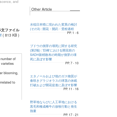
iscence, and
Other Article
水稲日本晴に現われた変異の検討
(その3) : 開花・開葯・受粉過程
本文ファイル
PP. 1 - 6
f
(
813 KB
)
ブドウの側芽の壊死に関する研究
(第2報) : '巨峰'における開花前の
SADH新梢散布の時期が側芽の壊
e number of
死に及ぼす影響
PP. 7 - 10
 varieties
er blooming,
エタノールおよび他のガス物質が
春咲きグラジオラスの球茎の休眠
rrelated to
打破および開花促進に及ぼす影響
PP. 11 - 16
野草地ならびに人工草地における
黒毛和種成雌牛の放牧行動と発生
熱量
PP. 17 - 21