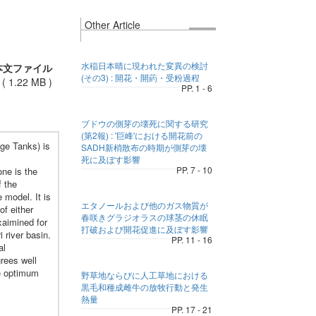
Other Article
水稲日本晴に現われた変異の検討
本文ファイル
(その3) : 開花・開葯・受粉過程
(
1.22 MB
)
PP. 1 - 6
ブドウの側芽の壊死に関する研究
(第2報) : '巨峰'における開花前の
ge Tanks) is
SADH新梢散布の時期が側芽の壊
死に及ぼす影響
PP. 7 - 10
ne is the
 the
 model. It is
エタノールおよび他のガス物質が
of either
春咲きグラジオラスの球茎の休眠
xaimined for
打破および開花促進に及ぼす影響
 river basin.
PP. 11 - 16
al
grees well
he optimum
野草地ならびに人工草地における
黒毛和種成雌牛の放牧行動と発生
熱量
PP. 17 - 21