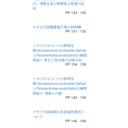
(1) : 溝開き及び堆肥投入装置の試
作
PP. 124 - 130
ネギさび病菌夏胞子堆のSEM像
PP. 131 - 133
ツマグロヨコバイの卵寄生
蜂,Gonatocerus cincticipitis Sahad
とParacentrobia andoi(Ishii)の種間
関係 I : 寄主と寄生蜂の空間分布
PP. 134 - 139
ツマグロヨコバイの卵寄生
蜂,Gonatocerus cincticipitis Sahad
とParacentrobia andoi(Ishii)の種間
関係 II : 増殖と行動
PP. 140 - 145
クサグモ個体群の生息場所選択に
ついて
PP. 146 - 149