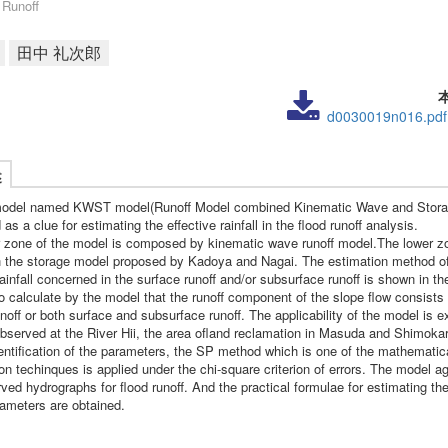
 Runoff
田中 礼次郎
d0030019n016.pdf
述
model named KWST model(Runoff Model combined Kinematic Wave and Stora
as a clue for estimating the effective rainfall in the flood runoff analysis.
 zone of the model is composed by kinematic wave runoff model.The lower zo
 the storage model proposed by Kadoya and Nagai. The estimation method of
rainfall concerned in the surface runoff and/or subsurface runoff is shown in the
o calculate by the model that the runoff component of the slope flow consists 
noff or both surface and subsurface runoff. The applicability of the model is e
bserved at the River Hii, the area ofland reclamation in Masuda and Shimokari
dentification of the parameters, the SP method which is one of the mathematic
on techinques is applied under the chi-square criterion of errors. The model a
ved hydrographs for flood runoff. And the practical formulae for estimating t
ameters are obtained.