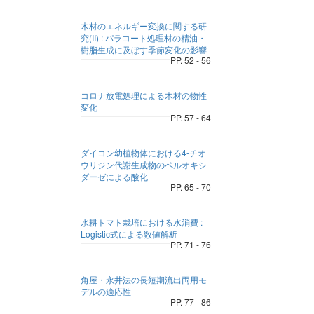
木材のエネルギー変換に関する研
究(II) : パラコート処理材の精油・
樹脂生成に及ぼす季節変化の影響
PP. 52 - 56
コロナ放電処理による木材の物性
変化
PP. 57 - 64
ダイコン幼植物体における4-チオ
ウリジン代謝生成物のペルオキシ
ダーゼによる酸化
PP. 65 - 70
水耕トマト栽培における水消費 :
Logistic式による数値解析
PP. 71 - 76
角屋・永井法の長短期流出両用モ
デルの適応性
PP. 77 - 86