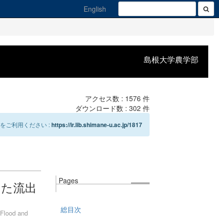
English
島根大学農学部
アクセス数 :
1576
件
ダウンロード数 :
302
件
をご利用ください :
https://ir.lib.shimane-u.ac.jp/1817
Pages
した流出
総目次
 Flood and