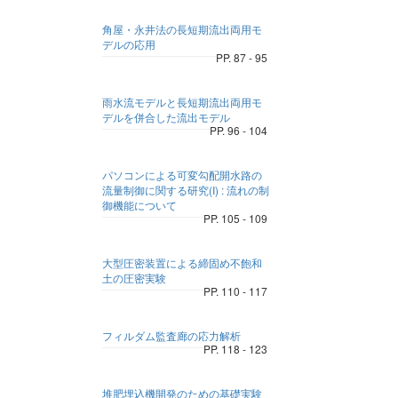
角屋・永井法の長短期流出両用モ
デルの応用
PP. 87 - 95
雨水流モデルと長短期流出両用モ
デルを併合した流出モデル
PP. 96 - 104
パソコンによる可変勾配開水路の
流量制御に関する研究(I) : 流れの制
御機能について
PP. 105 - 109
大型圧密装置による締固め不飽和
土の圧密実験
PP. 110 - 117
フィルダム監査廊の応力解析
PP. 118 - 123
堆肥埋込機開発のための基礎実験