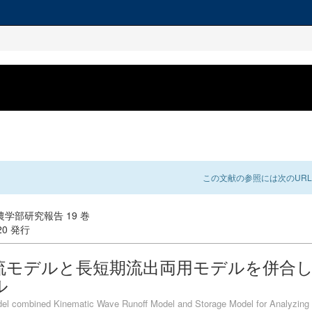
この文献の参照には次のURL
学部研究報告 19 巻
-20 発行
流モデルと長短期流出両用モデルを併合
ル
el combined Kinematic Wave Runoff Model and Storage Model for Analyzing