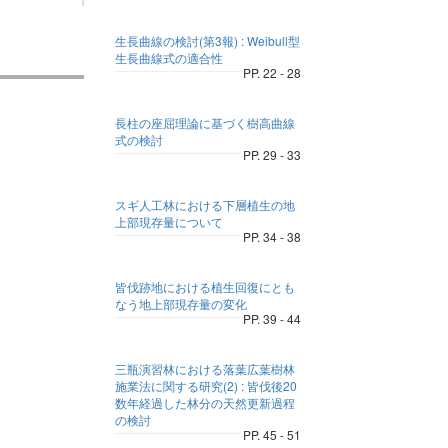
生長曲線の検討(第3報) : Weibull型
生長曲線式の適合性
PP. 22 - 28
長柱の座屈理論に基づく樹高曲線
式の検討
PP. 29 - 33
スギ人工林における下層植生の地
上部現存量について
PP. 34 - 38
皆伐跡地における植生回復にとも
なう地上部現存量の変化
PP. 39 - 44
三瓶演習林における落葉広葉樹林
施業法に関する研究(2) : 皆伐後20
数年経過した林分の天然更新過程
の検討
PP. 45 - 51