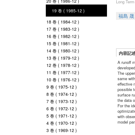
20 巻 ( 1986-12 )
Long Term
19 巻 ( 1985-12 )
福島 晟
18 巻 ( 1984-12 )
17 巻 ( 1983-12 )
16 巻 ( 1982-12 )
15 巻 ( 1981-12 )
14 巻 ( 1980-12 )
内容記
13 巻 ( 1979-12 )
A runoff 
12 巻 ( 1978-12 )
developed 
11 巻 ( 1977-12 )
The upper
same with
10 巻 ( 1976-12 )
effective 
9 巻 ( 1975-12 )
possible t
8 巻 ( 1974-12 )
surface ru
the data o
7 巻 ( 1973-12 )
For the i
6 巻 ( 1972-12 )
optimizati
5 巻 ( 1971-12 )
with obser
model par
4 巻 ( 1970-12 )
3 巻 ( 1969-12 )