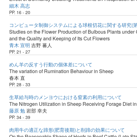
細木 高志
PP. 16 - 20
コンピュータ制御システムによる球根切花に関する研究(第6
Studies on the Flower Production of Bulbous Plants under 
and the Quality and Keeping of Its Cut Flowers
青木 宣明
吉野 蕃人
PP. 21 - 27
めん羊の反すう行動の個体差について
The variation of Rumination Behaviour in Sheep
春本 直
PP. 28 - 33
生草給与時のメンヨウにおける窒素の利用について
The Nitrogen Utilization in Sheep Receiving Forage Diet i
藤原 勉
岩部 幸夫
PP. 34 - 39
肉用牛の適正な蹄形(肥育後期)と削蹄の効果について
On the Reasonable Shape of Hoofs in Beef Cattle (Late Stag