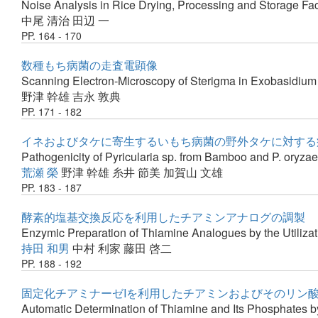
Noise Analysis in Rice Drying, Processing and Storage Fa
中尾 清治
田辺 一
PP. 164 - 170
数種もち病菌の走査電顕像
Scanning Electron-Microscopy of Sterigma in Exobasidium
野津 幹雄
吉永 敦典
PP. 171 - 182
イネおよびタケに寄生するいもち病菌の野外タケに対する
Pathogenicity of Pyricularia sp. from Bamboo and P. oryza
荒瀬 榮
野津 幹雄
糸井 節美
加賀山 文雄
PP. 183 - 187
酵素的塩基交換反応を利用したチアミンアナログの調製
Enzymic Preparation of Thiamine Analogues by the Utiliza
持田 和男
中村 利家
藤田 啓二
PP. 188 - 192
固定化チアミナーゼIを利用したチアミンおよびそのリン
Automatic Determination of Thiamine and Its Phosphates b