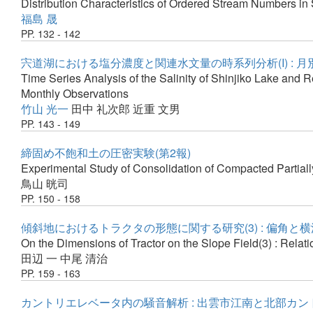
Distribution Characteristics of Ordered Stream Numbers i
福島 晟
PP. 132 - 142
宍道湖における塩分濃度と関連水文量の時系列分析(I) : 
Time Series Analysis of the Salinity of Shinjiko Lake and R
Monthly Observations
竹山 光一
田中 礼次郎
近重 文男
PP. 143 - 149
締固め不飽和土の圧密実験(第2報)
Experimental Study of Consolidation of Compacted Partially
鳥山 晄司
PP. 150 - 158
傾斜地におけるトラクタの形態に関する研究(3) : 偏角と
On the Dimensions of Tractor on the Slope Field(3) : Rela
田辺 一
中尾 清治
PP. 159 - 163
カントリエレベータ内の騒音解析 : 出雲市江南と北部カ