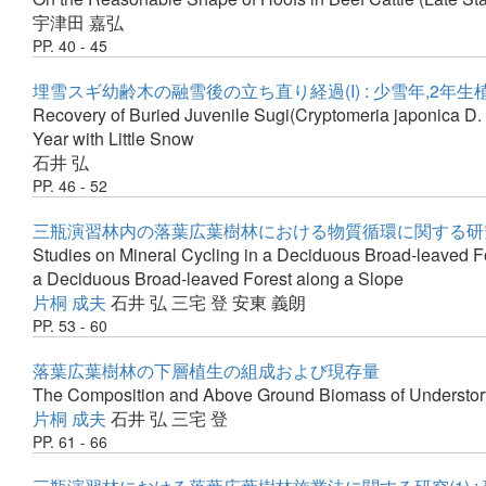
宇津田 嘉弘
PP. 40 - 45
埋雪スギ幼齢木の融雪後の立ち直り経過(I) : 少雪年,2年
Recovery of Buried Juvenile Sugi(Cryptomeria japonica D. D
Year with Little Snow
石井 弘
PP. 46 - 52
三瓶演習林内の落葉広葉樹林における物質循環に関する研究(
Studies on Mineral Cycling in a Deciduous Broad-leaved Fo
a Deciduous Broad-leaved Forest along a Slope
片桐 成夫
石井 弘
三宅 登
安東 義朗
PP. 53 - 60
落葉広葉樹林の下層植生の組成および現存量
The Composition and Above Ground Biomass of Understory
片桐 成夫
石井 弘
三宅 登
PP. 61 - 66