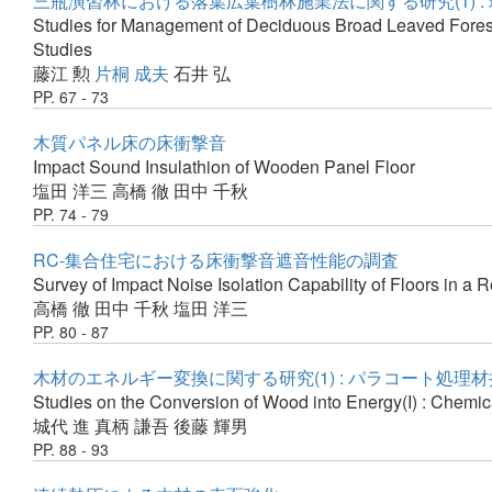
三瓶演習林における落葉広葉樹林施業法に関する研究(1) 
Studies for Management of Deciduous Broad Leaved Forest i
Studies
藤江 勲
片桐 成夫
石井 弘
PP. 67 - 73
木質パネル床の床衝撃音
Impact Sound Insulathion of Wooden Panel Floor
塩田 洋三
高橋 徹
田中 千秋
PP. 74 - 79
RC-集合住宅における床衝撃音遮音性能の調査
Survey of Impact Noise Isolation Capability of Floors in a
高橋 徹
田中 千秋
塩田 洋三
PP. 80 - 87
木材のエネルギー変換に関する研究(1) : パラコート処
Studies on the Conversion of Wood into Energy(I) : Chemic
城代 進
真柄 謙吾
後藤 輝男
PP. 88 - 93