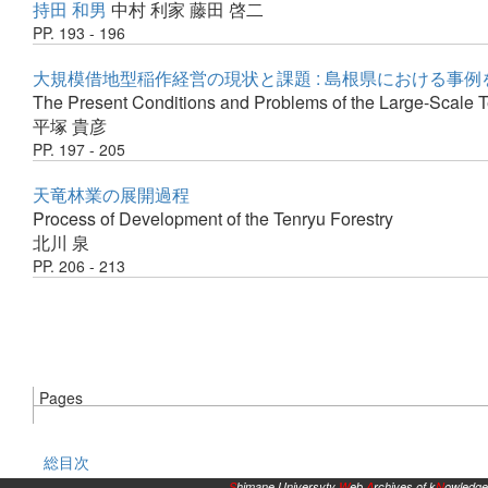
持田 和男
中村 利家
藤田 啓二
PP. 193 - 196
大規模借地型稲作経営の現状と課題 : 島根県における事例
The Present Conditions and Problems of the Large-Scale T
平塚 貴彦
PP. 197 - 205
天竜林業の展開過程
Process of Development of the Tenryu Forestry
北川 泉
PP. 206 - 213
Pages
総目次
S
himane Universyty
W
eb
A
rchives of k
N
owledge