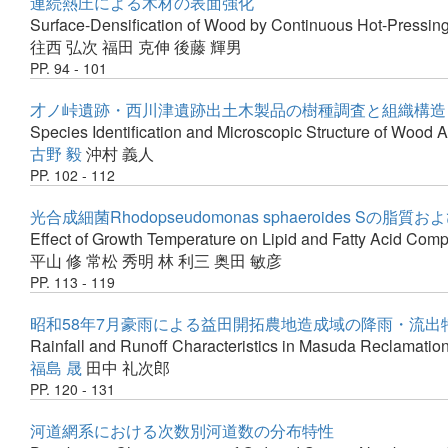
連続熱圧による木材の表面強化
Surface-Densification of Wood by Continuous Hot-Pressin
往西 弘次
福田 克伸
後藤 輝男
PP. 94 - 101
才ノ峠遺跡・西川津遺跡出土木製品の樹種調査と組織構造
Species Identification and Microscopic Structure of Wood 
古野 毅
沖村 義人
PP. 102 - 112
光合成細菌Rhodopseudomonas sphaeroides 
Effect of Growth Temperature on Lipid and Fatty Acid Co
平山 修
常松 秀明
林 利三
奥田 敏彦
PP. 113 - 119
昭和58年7月豪雨による益田開拓農地造成域の降雨・流出
Rainfall and Runoff Characteristics in Masuda Reclamatio
福島 晟
田中 礼次郎
PP. 120 - 131
河道網系における次数別河道数の分布特性