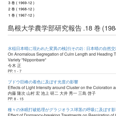
3 巻 ( 1969-12 )
2 巻 ( 1968-12 )
1 巻 ( 1967-12 )
島根大学農学部研究報告
.18 巻
(198
水稲日本晴に現われた変異の検討(その2) : 日本晴の自然
On Anomalous Segregation of Culm Length and Heading Time
Variety "Nipponbare"
今木 正
PP. 1 - 7
ブドウ巨峰の着色に及ぼす光度の影響
Effects of Light Intensity around Cluster on the Coloration
内藤 隆次
山村 宏
池上 研二
大井 秀一
三島 啓子
PP. 8 - 15
種々の休眠打破処理がグラジオラス球茎の呼吸に及ぼす影
Effect of Dormancy-breaking Treatments on Respiration of