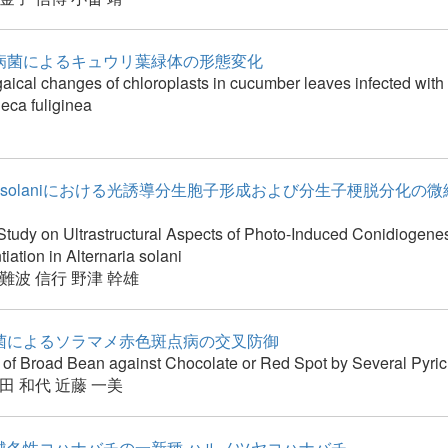
病菌によるキュウリ葉緑体の形態変化
ical changes of chloroplasts in cucumber leaves infected with
eca fuliginea
naria solaniにおける光誘導分生胞子形成および分生子梗脱分化
Study on Ultrastructural Aspects of Photo-Induced Conidiogene
tiation in Alternaria solani
難波 信行
野津 幹雄
菌によるソラマメ赤色斑点病の交叉防御
 of Broad Bean against Chocolate or Red Spot by Several Pyric
田 和代
近藤 一美
越冬性コハナバチの一新種,ハルノツヤコハナバチ