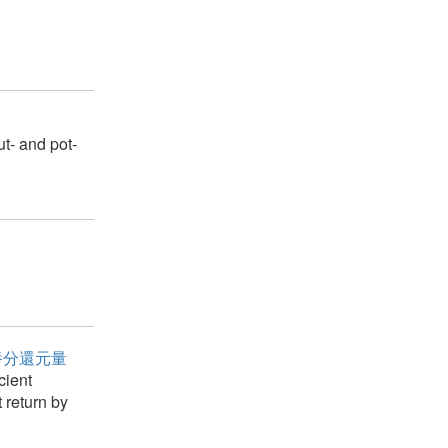
ut- and pot-
養分還元量
cient
 return by