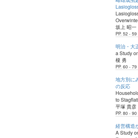
Lasioglo
Lasioglos
Overwinte
坂上 昭一 
PP. 52 - 59
明治・大
a Study on
榎 勇
PP. 60 - 79
地方別に
の反応
Household
to Stagflat
平塚 貴彦
PP. 80 - 90
経営構造
A Study o