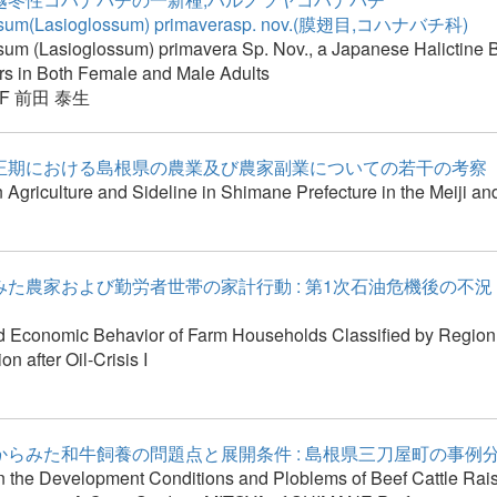
ssum(Lasioglossum) primaverasp. nov.(膜翅目,コハナバチ科)
sum (Lasioglossum) primavera Sp. Nov., a Japanese Halictine
rs in Both Female and Male Adults
F
前田 泰生
正期における島根県の農業及び農家副業についての若干の考察
 Agriculture and Sideline in Shimane Prefecture in the Meiji an
みた農家および勤労者世帯の家計行動 : 第1次石油危機後の不
 Economic Behavior of Farm Households Classified by Region
ion after Oil-Crisis I
からみた和牛飼養の問題点と展開条件 : 島根県三刀屋町の事例
n the Development Conditions and Ploblems of Beef Cattle Rai