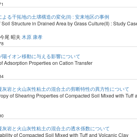
71
よる干拓地の土壌構造の変化(II) : 安来地区の事例
Soil Structure in Drained Area by Grass Culture(II) : Study Ca
今尾 昭夫
木原 康孝
78
が陽イオン移動に与える影響について
of Adsorption Properties on Cation Transfer
84
凝灰岩と火山灰性粘土の混合土の剪断特性の異方性について
opy of Shearing Properties of Compacted Soil Mixed with Tuff 
90
凝灰岩と火山灰性粘土の混合土の透水係数について
bility of Compacted Soil Mixed with Tuff and Volcanic Clay