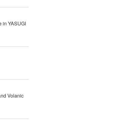
se in YASUGI
and Volanic