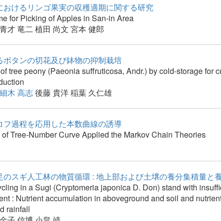
におけるリンゴ果実の収穫適期に関する研究
e for Picking of Apples in San-in Area
青才 竜二
植田 尚文
宮本 健郎
るボタンの切花及び鉢物の抑制栽培
of tree peony (Paeonia suffruticosa, Andr.) by cold-storage for c
duction
細木 高志
後藤 貴洋
稲葉 久仁雄
コフ過程を応用した本数曲線の誘導
n of Tree-Number Curve Applied the Markov Chain Theories
足のスギ人工林の物質循環 : 地上部および土壌の養分集積量と
ycling in a Sugi (Cryptomeria japonica D. Don) stand with insuffi
 : Nutrient accumulation in aboveground and soil and nutrient
nd rainfall
金子 信博
小畠 靖