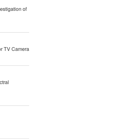
estigation of
lor TV Camera
ctral