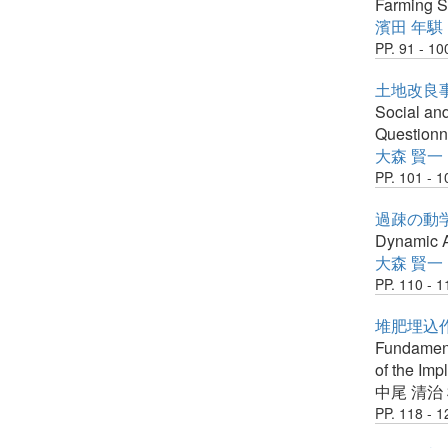
Farming S
濱田 年騏
PP. 91 - 10
土地改良
Social and
Questionn
大森 賢一
PP. 101 - 1
過疎の動学
Dynamic A
大森 賢一
PP. 110 - 1
堆肥埋込作
Fundamenta
of the Imp
中尾 清治
PP. 118 - 1