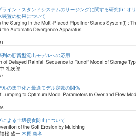
ライン・スタンドシステムのサージングに関する研究(I) : オ
水装置の効果について
 the Surging in the Multi-Placed Pipeline･Stands System(I) : Th
nd the Automatic Divergence Apparatus
51
系列の貯留型流出モデルへの応用
on of Delayed Rainfall Sequence to Runoff Model of Storage Ty
中 礼次郎
57
デルの集中化と最適モデル定数の関係
of Lumping to Optimum Model Parameters in Overland Flow Mod
66
グによる土壌侵食防止について
vention of the Soil Erosion by Mulching
福桜 盛一
木原 康孝