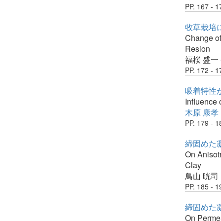
PP. 167 - 1
牧草栽培に
Change of 
Resion
福桜 盛一
PP. 172 - 1
吸着特性
Influence 
木原 康孝
PP. 179 - 1
締固めた
On Anisotr
Clay
鳥山 晄司
PP. 185 - 1
締固めた
On Permea