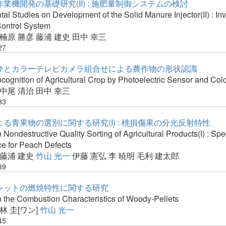
業機開発の基礎研究(II) : 施肥量制御システムの検討
l Studies on Development of the Solid Manure Injector(II) : Inv
Control System
楠原 勝彦
藤浦 建史
田中 幸三
27
サとカラーテレビカメラ組合せによる農作物の形状認識
ocognition of Agricultural Crop by Photoelectric Sensor and Co
中尾 清治
田中 幸三
33
る青果物の選別に関する研究(I) : 桃損傷果の分光反射特性
 Nondestructive Quality Sorting of Agricultural Products(I) : Spe
ce for Peach Defects
藤浦 建史
竹山 光一
伊藤 憲弘
李 暁明
毛利 建太郎
39
レットの燃焼特性に関する研究
n the Combustion Characteristics of Woody-Pellets
林 圭[ワン]
竹山 光一
45