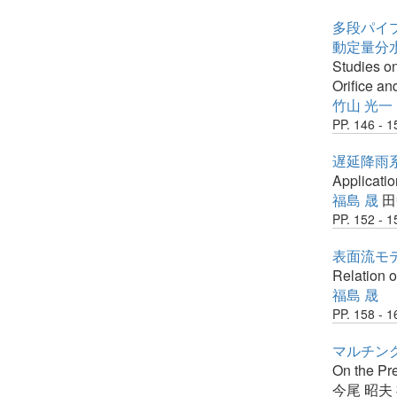
多段パイプ
動定量分
Studies on
Orifice a
竹山 光一
PP. 146 - 1
遅延降雨
Applicati
福島 晟
田
PP. 152 - 1
表面流モ
Relation 
福島 晟
PP. 158 - 1
マルチン
On the Pre
今尾 昭夫