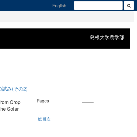
English
島根大学農学部
み(その2)
Pages
 from Crop
the Solar
総目次