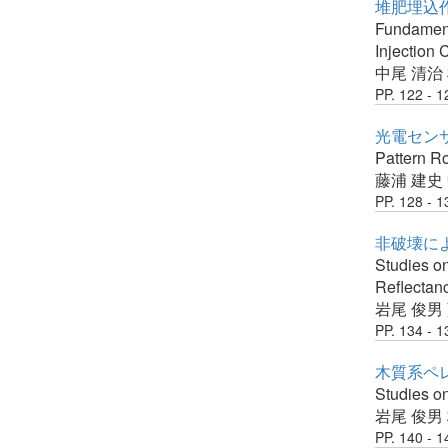
堆肥埋込作
Fundamenta
Injection 
中尾 清治
PP. 122 - 1
光電セン
Pattern R
藤浦 建史
PP. 128 - 1
非破壊によ
Studies on
Reflectan
岩尾 俊男
PP. 134 - 1
木質系ペ
Studies o
岩尾 俊男
PP. 140 - 1