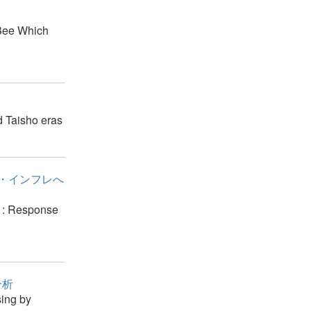
 Bee Which
d Taisho eras
況・インフレへ
 : Response
分析
sing by