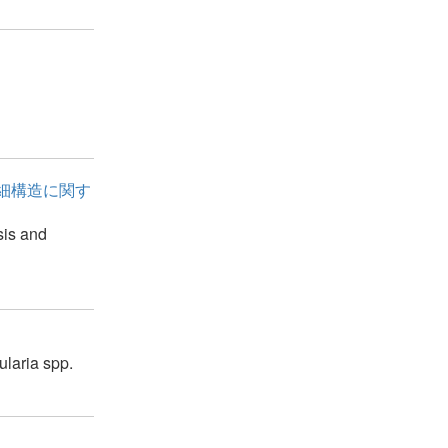
の微細構造に関す
sis and
ularia spp.