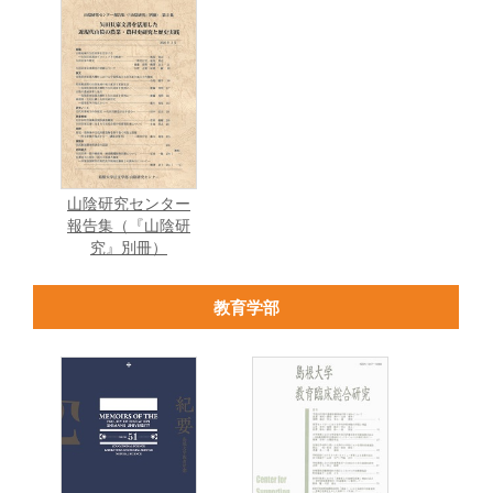
山陰研究センター
報告集（『山陰研
究』別冊）
教育学部