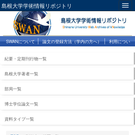
島根大学学術情報リポジトリ
Togg
navig
SWANについて
論文の登録方法（学内の方へ）
利用につい
て
よくある質問
リンク集
紀要・定期刊行物一覧
島根大学著者一覧
部局一覧
博士学位論文一覧
資料タイプ一覧