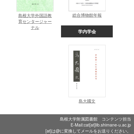
総合博物館年報
島根大学外国語教
育センタージャー
ナル
学内学会
島大國文
島根大学附属図書館 コンテンツ担当
E-Mail:cat[at]lib.shimane-u.ac.jp
[at]は@に変換してメールをお送りください。