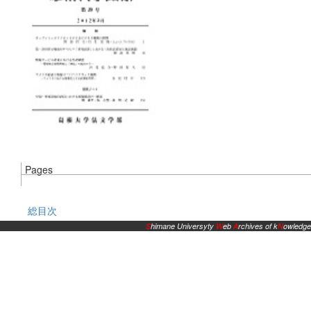
Pages
総目次
S
himane Universyty
W
eb
A
rchives of k
N
owledge