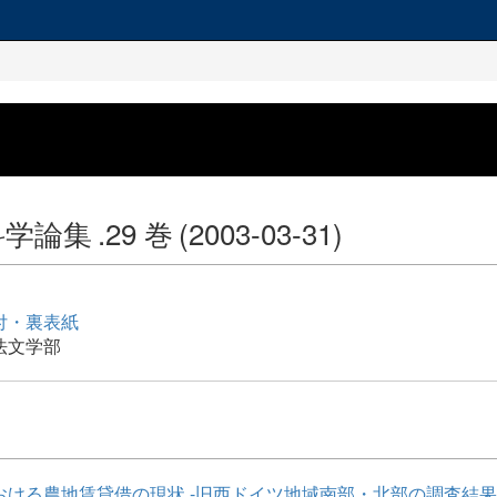
科学論集
.29 巻
(2003-03-31)
付・裏表紙
法文学部
おける農地賃貸借の現状 -旧西ドイツ地域南部・北部の調査結