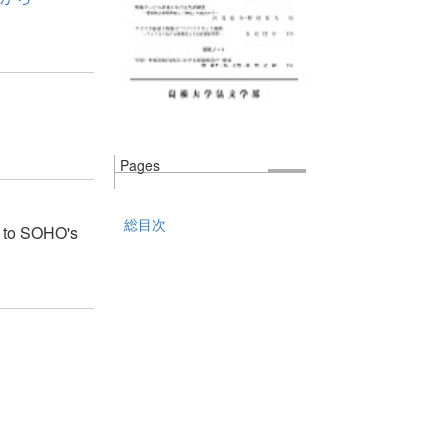
Pages
総目次
d to SOHO's