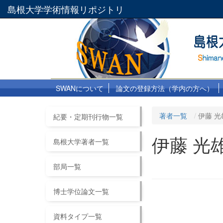
島根大学学術情報リポジトリ
SWANについて
論文の登録方法（学内の方へ）
著者一覧
伊藤 光
紀要・定期刊行物一覧
伊藤 光
島根大学著者一覧
部局一覧
博士学位論文一覧
資料タイプ一覧