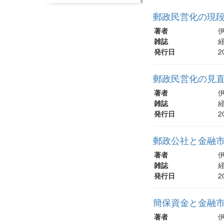
郵政民営化の現段階
著者
雑誌
経
発行日
2
郵政民営化の見直
著者
雑誌
経
発行日
2
郵政公社と金融市
著者
雑誌
経
発行日
2
簡保資金と金融市
著者