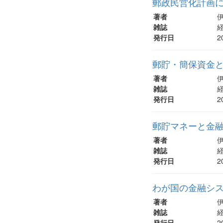
郵政民営化計画に
著者
雑誌
経
発行日
2
郵貯・簡保資金と
著者
雑誌
経
発行日
2
郵貯マネーと金融
著者
雑誌
経
発行日
2
わが国の金融シ
著者
雑誌
経
発行日
2