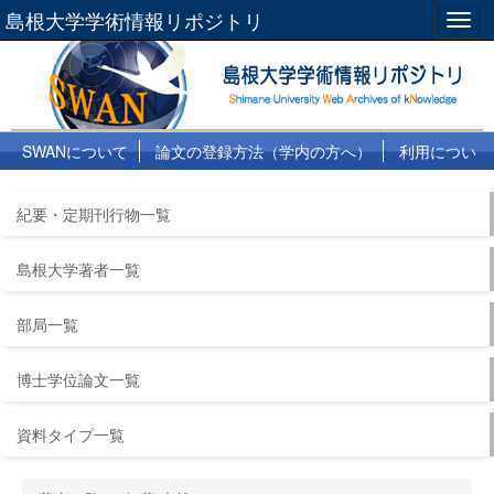
島根大学学術情報リポジトリ
Togg
navig
SWANについて
論文の登録方法（学内の方へ）
利用につい
て
よくある質問
リンク集
紀要・定期刊行物一覧
島根大学著者一覧
部局一覧
博士学位論文一覧
資料タイプ一覧