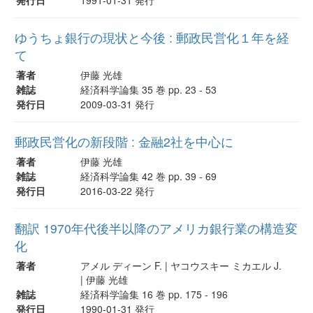
ゆうちょ銀行の現状と今後 : 郵政民営化１年を経
て
著者
伊藤 光雄
雑誌
経済科学論集 35 巻 pp. 23 - 53
発行日
2009-03-31 発行
郵政民営化の新段階 : 金融2社を中心に
著者
伊藤 光雄
雑誌
経済科学論集 42 巻 pp. 39 - 69
発行日
2016-03-22 発行
翻訳 1970年代後半以降のアメリカ銀行業の構造変
化
著者
アメル ディーン F. | ヤコウスキー ミカエル J.
| 伊藤 光雄
雑誌
経済科学論集 16 巻 pp. 175 - 196
発行日
1990-01-31 発行