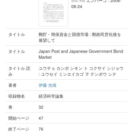
950 KB
エンバーゴ : 2006-
08-24
タイトル
郵貯・簡保資金と国債市場 : 郵政民営化後を
展望して
タイトル
Japan Post and Japanese Government Bond
Market
タイトル 読
ユウチョ カンポ シキン ト コクサイ シジョウ
み
: ユウセイ ミンエイカゴ ヲ テンボウ シテ
著者
伊藤 光雄
収録物名
経済科学論集
巻
32
開始ページ
47
終了ページ
76