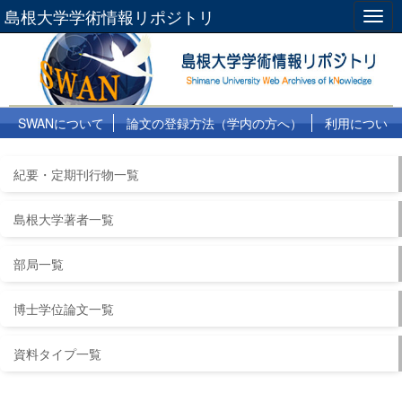
島根大学学術情報リポジトリ
Togg
navig
SWANについて
論文の登録方法（学内の方へ）
利用につい
て
よくある質問
リンク集
紀要・定期刊行物一覧
島根大学著者一覧
部局一覧
博士学位論文一覧
資料タイプ一覧