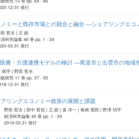
陰研究 13 巻 pp. 69 - 86
020-12-31 発行
コノミーと既存市場との競合と融合 ―シェアリングエコ
田 哲夫 | 王 皓
済科学論集 46 巻 pp. 1 - 24
020-03-31 発行
域医療・介護連携モデルの検討 ―尾道市と出雲市の地
 斌宇 | 野田 哲夫
陰研究 11 巻 pp. 37 - 55
018-12-31 発行
ェアリングエコノミー政策の展開と課題
野田 哲夫 | 田中 哲也 | 王 皓 | 泉 洋一 | 角南 英郎 | 野澤 功平
経済科学論集 45 巻 pp. 1 - 29
2019-03-31 発行