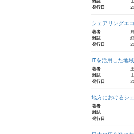
雑誌
山
発行日
2
シェアリングエ
著者
野
雑誌
経
発行日
2
ITを活用した地
著者
王
雑誌
山
発行日
2
地方におけるシ
著者
雑誌
発行日