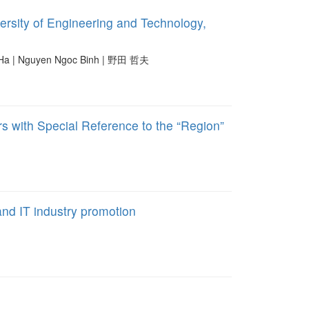
ersity of Engineering and Technology,
t Ha | Nguyen Ngoc Binh | 野田 哲夫
s with Special Reference to the “Region”
and IT industry promotion