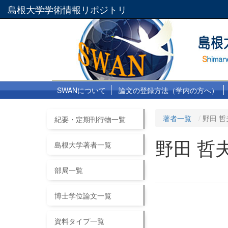
島根大学学術情報リポジトリ
SWANについて
論文の登録方法（学内の方へ）
著者一覧
野田 哲
紀要・定期刊行物一覧
野田 哲
島根大学著者一覧
部局一覧
博士学位論文一覧
資料タイプ一覧