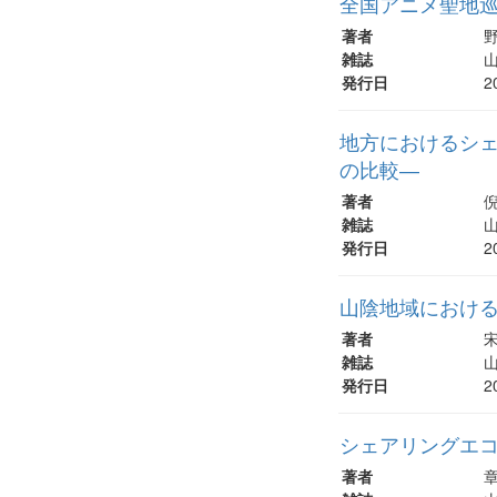
全国アニメ聖地
著者
野
雑誌
山
発行日
2
地方におけるシ
の比較―
著者
倪
雑誌
山
発行日
2
山陰地域におけ
著者
宋
雑誌
山
発行日
2
シェアリングエ
著者
章