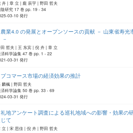
 卉 | 章 立 | 龐 辰宇 | 野田 哲夫
陰研究 17 巻 pp. 19 - 34
025-03-10 発行
農業4.0 の発展とオープンソースの貢献 － 山東省寿
 －
田 哲夫 | 王 东宾 | 倪 卉 | 章 立
済科学論集 47 巻 pp. 1 - 22
021-03-31 発行
イブコマース市場の経済効果の推計
 麟楓 | 野田 哲夫
済科学論集 50 巻 pp. 33 - 69
024-03-31 発行
礼地アンケート調査による巡礼地域への影響・効果の研究 :
通じて
 立 | 宋 思佳 | 倪 卉 | 野田 哲夫