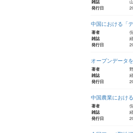
雑誌
山
発行日
2
中国における「
著者
倪
雑誌
経
発行日
2
オープンデータを
著者
野
雑誌
経
発行日
2
中国農業における
著者
倪
雑誌
経
発行日
2