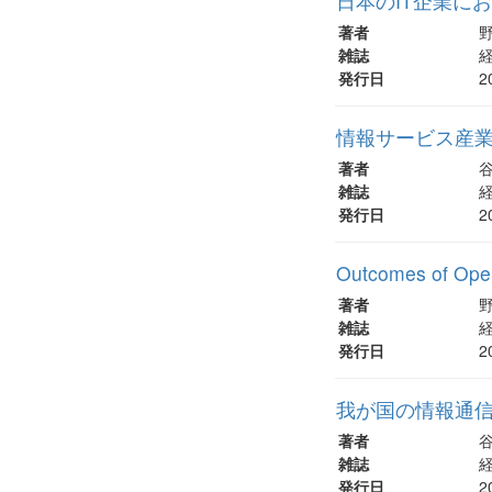
日本のIT企業に
著者
野
雑誌
経
発行日
2
情報サービス産業
著者
谷
雑誌
経
発行日
2
Outcomes of Ope
著者
野
雑誌
経
発行日
2
我が国の情報通
著者
谷
雑誌
経
発行日
2