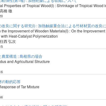
粘弾性(第1報) : 加熱乾燥による収縮について
l Properties of Tropical Wood(I) : Shrinkage of Tropical Wood i
高橋 徹
20
改良に関する研究(I) : 加熱触媒重合法による竹材材質の改良
n the Improvement of Wooden Materials(I) : On the Improvemen
 with Heat-Catalyst Polymerization
往西 弘次
15
農業構造 : 島根県の場合
us and Agricultural Structure
16
材の動的応答
esponse of Tar Mixture
66