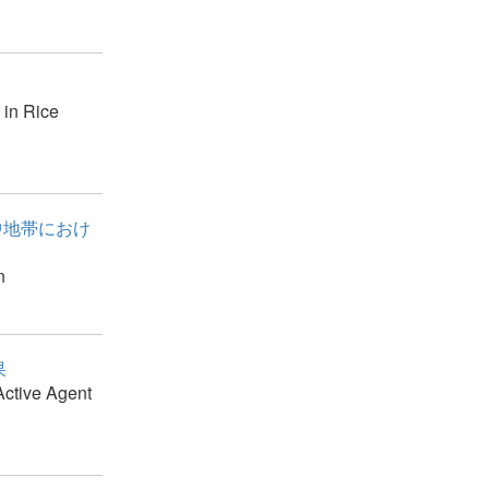
 in Rice
中地帯におけ
n
果
 Active Agent