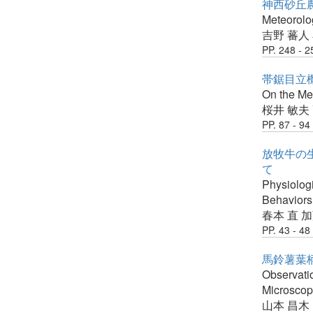
神西砂丘農
Meteorolo
吉野 蕃人
PP. 248 - 2
帯鋸目立機
On the Me
桜井 敏夫
PP. 87 - 94
放牧牛の生
て
Physiologi
Behaviors
春本 直
加
PP. 43 - 48
馬鈴薯葉
Observatio
Microscop
山本 昌木