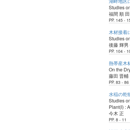
湖畔地区に
Studies on
福間 順
田
PP. 145 - 1
木材接着に
Studies on
後藤 輝男
PP. 104 - 1
熱帯産木
On the Dr
藤田 晋輔
PP. 83 - 86
水稲の乾物
Studies on
Plant(I) :
今木 正
PP. 8 - 11