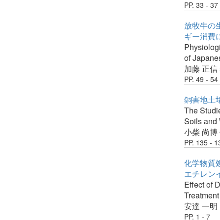
PP. 33 - 37
放牧牛の生
ギー消費
Physiologi
of Japane
加藤 正信
PP. 49 - 54
銅害地土壌
The Studie
Soils and 
小柴 尚博
PP. 135 - 1
化学物質
エチレン
Effect of 
Treatment
安達 一明
PP. 1 - 7