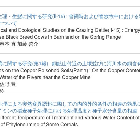
理・生態に関する研究(II-15) : 舎飼時および春放牧中におけ
について
cal and Ecological Studies on the Grazing Cattle(II-15) : Energ
se Black Breed Cows in Barn and on the Spring Range
春本 直
加藤 啓介
に関する研究(第1報) : 銅鉱山付近の土壌並びに河川水の銅含
s on the Copper-Poisoned Soils(Part 1) : On the Copper Conten
Water of the Rivers near the Copper Mine
佐野 豊
38
処理による突然変異誘起に際しての内的外的条件の相違の効果につ
イミンの稲麦種子処理における処理温度と種子水分含量の相違
Different Temperature of Treatment and Various Water Content o
 of Ethylene-imine of Some Cereals