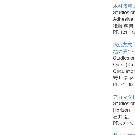
木材接着に
Studies on
Adhesive
後藤 輝男
PP. 121 - 1
択伐方式に
地の第1
Studies on
Oerst.) C
Circulati
安井 鈞
内
PP. 71 - 82
アカマツ林
Studies on
Horizon
石井 弘
PP. 60 - 70