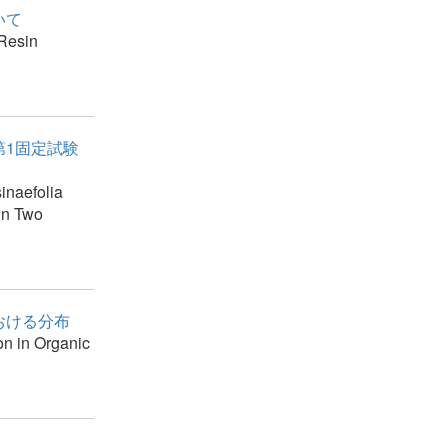
いて
 Resin
第1固定試験
inaefolia
in Two
おける分布
ion in Organic