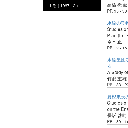
高橋 徹
藤
1 巻 ( 1967-12 )
PP. 95 - 99
水稲の乾物
Studies on
Plant(II) :
今木 正
PP. 12 - 15
水稲集団
る
A Study of
竹浪 重雄
PP. 183 - 2
夏橙果実の
Studies on
on the Enz
長坂 啓助
PP. 139 - 1