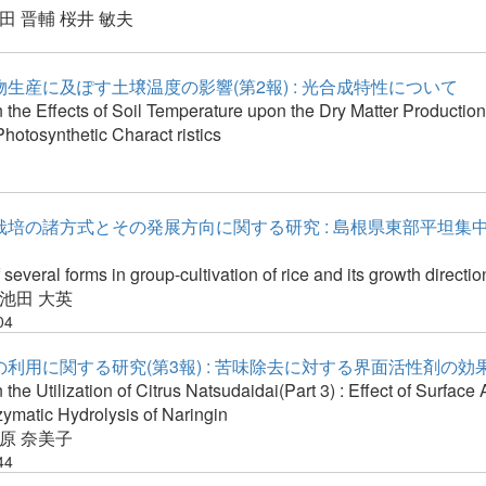
田 晋輔
桜井 敏夫
生産に及ぽす土壌温度の影響(第2報) : 光合成特性について
 the Effects of Soil Temperature upon the Dry Matter Production
 Photosynthetic Charact ristics
栽培の諸方式とその発展方向に関する研究 : 島根県東部平坦集
 several forms in group-cultivation of rice and its growth directio
池田 大英
04
利用に関する研究(第3報) : 苦味除去に対する界面活性剤の効
 the Utilization of Citrus Natsudaidai(Part 3) : Effect of Surface
ymatic Hydrolysis of Naringin
原 奈美子
44