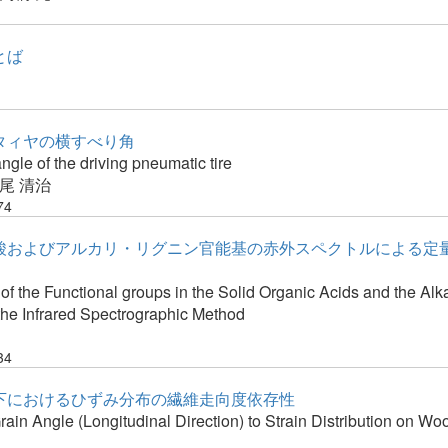
とば
タィヤの横すべり角
angle of the driving pneumatic tire
尾 清治
74
酸およびアルカリ・リグニン官能基の赤外スペクトルによる定
 of the Functional groups in the Solid Organic Acids and the Alka
the Infrared Spectrographic Method
34
下におけるひずみ分布の繊維走向度依存性
Grain Angle (Longitudinal Direction) to Strain Distribution on 