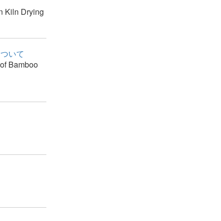
n Kiln Drying
について
t of Bamboo