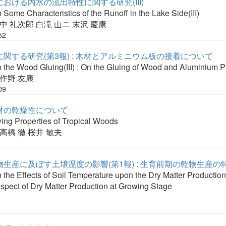
おける内水の流出特性に関する研究(III)
 Some Characteristics of the Runoff in the Lake Side(III)
中 礼次郎
白滝 山ニ
末沢 慶康
52
関する研究(第3報) : 木材とアルミニウム板の接着について
 the Wood Gluing(III) : On the Gluing of Wood and Aluminium P
作野 友康
09
材の乾燥性について
ying Properties of Tropical Woods
高橋 徹
桜井 敏夫
生産に及ぼす土壌温度の影響(第1報) : 生育前期の乾物生産の
 the Effects of Soil Temperature upon the Dry Matter Production
 Aspect of Dry Matter Production at Growing Stage