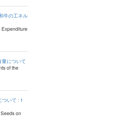
る和牛の工ネル
y Expenditure
有量について
ts of the
いて : 1
f Seeds on