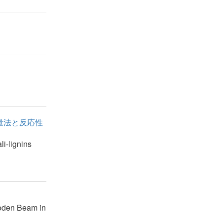
量法と反応性
li-lignins
Wooden Beam in