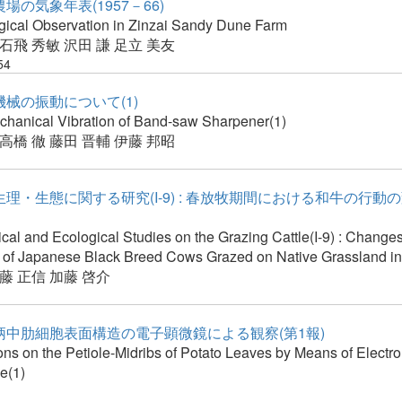
場の気象年表(1957－66)
gical Observation in Zinzai Sandy Dune Farm
石飛 秀敏
沢田 謙
足立 美友
54
械の振動について(1)
chanical Vibration of Band-saw Sharpener(1)
高橋 徹
藤田 晋輔
伊藤 邦昭
理・生態に関する研究(I-9) : 春放牧期間における和牛の行動
cal and Ecological Studies on the Grazing Cattle(I-9) : Change
 of Japanese Black Breed Cows Grazed on Native Grassland in
藤 正信
加藤 啓介
柄中肋細胞表面構造の電子顕微鏡による観察(第1報)
ns on the Petiole-Midribs of Potato Leaves by Means of Electro
e(1)