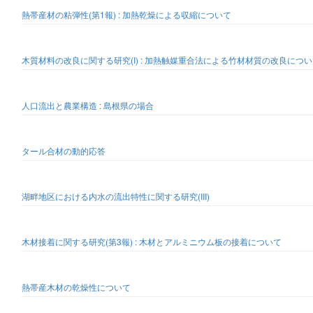
熱帯産材の粘弾性(第1報) : 加熱乾燥による収縮について
木質材料の改良に関する研究(I) : 加熱触媒重合法による竹材材質の改良につ
人口流出と農業構造 : 島根県の場合
タール合材の動的応答
湖畔地区における内水の流出特性に関する研究(III)
木材接着に関する研究(第3報) : 木材とアルミニウム板の接着について
熱帯産木材の乾燥性について