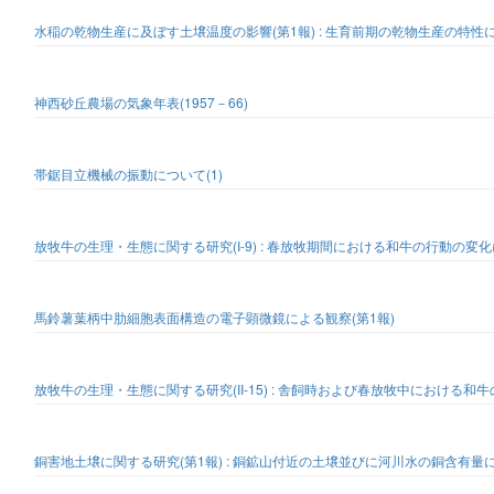
水稲の乾物生産に及ぼす土壌温度の影響(第1報) : 生育前期の乾物生産の特性
神西砂丘農場の気象年表(1957－66)
帯鋸目立機械の振動について(1)
放牧牛の生理・生態に関する研究(I-9) : 春放牧期間における和牛の行動の変
馬鈴薯葉柄中肋細胞表面構造の電子顕微鏡による観察(第1報)
放牧牛の生理・生態に関する研究(II-15) : 舎飼時および春放牧中における
銅害地土壌に関する研究(第1報) : 銅鉱山付近の土壌並びに河川水の銅含有量