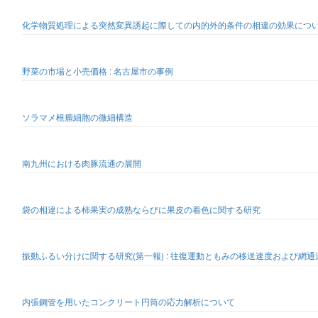
化学物質処理による突然変異誘起に際しての内的外的条件の相違の効果について
野菜の市場と小売価格 : 名古屋市の事例
ソラマメ根瘤細胞の微細構造
南九州における肉豚流通の展開
袋の相違による柿果実の成熟ならびに果皮の着色に関する研究
振動ふるい分けに関する研究(第一報) : 往復運動ともみの移送速度および網
内張鋼管を用いたコンクリート円筒の応力解析について