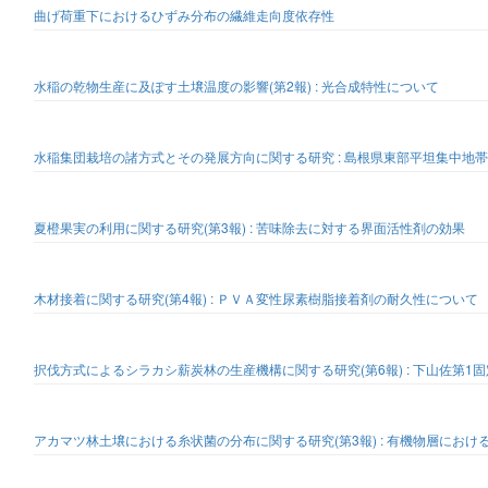
曲げ荷重下におけるひずみ分布の繊維走向度依存性
水稲の乾物生産に及ぽす土壌温度の影響(第2報) : 光合成特性について
水稲集団栽培の諸方式とその発展方向に関する研究 : 島根県東部平坦集中地
夏橙果実の利用に関する研究(第3報) : 苦味除去に対する界面活性剤の効果
木材接着に関する研究(第4報) : ＰＶＡ変性尿素樹脂接着剤の耐久性について
択伐方式によるシラカシ薪炭林の生産機構に関する研究(第6報) : 下山佐第1
アカマツ林土壌における糸状菌の分布に関する研究(第3報) : 有機物層におけ