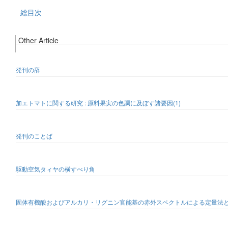
総目次
Other Article
発刊の辞
加エトマトに関する研究 : 原料果実の色調に及ぼす諸要因(1)
発刊のことば
駆動空気タィヤの横すべり角
固体有機酸およびアルカリ・リグニン官能基の赤外スペクトルによる定量法