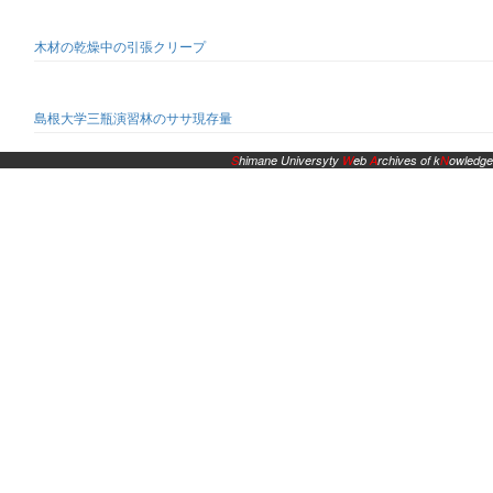
木材の乾燥中の引張クリープ
島根大学三瓶演習林のササ現存量
S
himane Universyty
W
eb
A
rchives of k
N
owledge