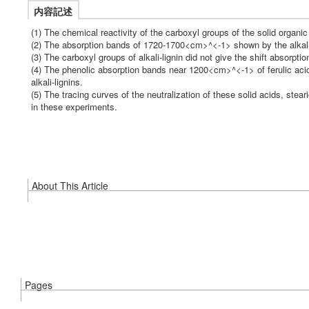
内容記述
(1) The chemical reactivity of the carboxyl groups of the solid organi
(2) The absorption bands of 1720-1700<cm>^<-1> shown by the alkali-l
(3) The carboxyl groups of alkali-lignin did not give the shift absor
(4) The phenolic absorption bands near 1200<cm>^<-1> of ferulic aci
alkali-lignins.
(5) The tracing curves of the neutralization of these solid acids, stea
in these experiments.
About This Article
Pages