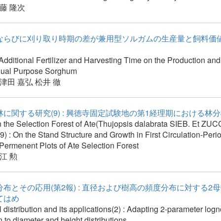
藤 隆次
ならびに刈り取り時期の差が兼用型ソルガムの生産量と飼料価
 Additional Fertilizer and Harvesting Time on the Production and 
Dual Purpose Sorghum
津田 嘉弘
松井 徹
に関する研究(9) : 興徳寺固定試験地の第1経理期における林
 the Selection Forest of Ate(Thujopsis dalabrata SIEB. Et ZUCC
 : On the Stand Structure and Growth in First Circulation-Perio
Permenent Plots of Ate Selection Forest
江 勲
布とその応用(第2報) : 直径および樹高の頻度分布に対する2
てはめ
distribution and its applications(2) : Adapting 2-parameter log
on to diameter and height distributions