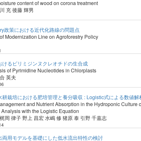
moisture content of wood on corona treatment
川 充
後藤 輝男
restry政策における近代化路線の問題点
f Modernization Line on Agroforestry Policy
1
おけるピリミジンヌクレオチドの生合成
is of Pyrimidine Nucleotides in Chlorplasts
合 英夫
06
耕栽培における肥培管理と養分吸収 : Logistic式による数値解
Management and Nutrient Absorption in the Hydroponic Culture o
Analysis with the Logistic Equation
梶岡 律子
野上 昌宏
水嶋 修
猪原 泰
引野 千嘉志
14
出両用モデルを基礎にした低水流出特性の検討