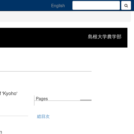
English
島根大学農学部
f 'Kyoho'
Pages
総目次
n