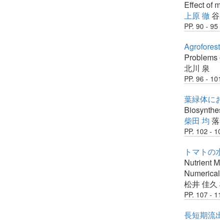
Effect of 
上原 徹
谷
PP. 90 - 95
Agrofo
Problems o
北川 泉
PP. 96 - 10
葉緑体に
Biosynthes
柴田 均
落
PP. 102 - 1
トマトの水
Nutrient 
Numerical 
松井 佳久
PP. 107 - 1
長短期流