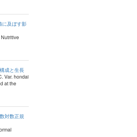
値に及ぼす影
Nutritive
分構成と生長
. Var. hondai
d at the
母数対数正規
normal