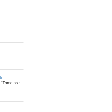
析
f Tomatos :