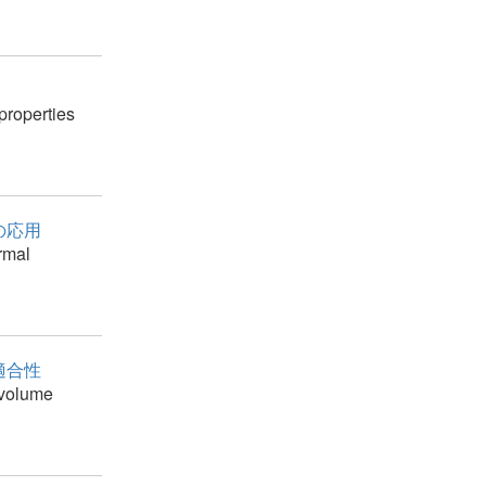
 properties
の応用
ormal
適合性
 volume