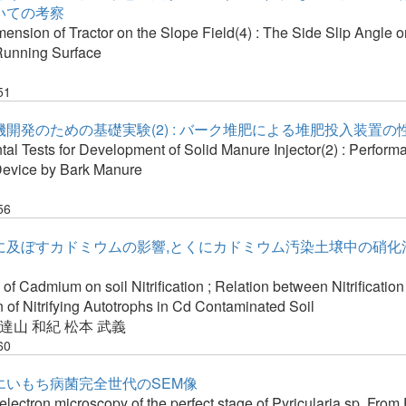
いての考察
ension of Tractor on the Slope Field(4) : The Side Slip Angle o
 Running Surface
51
開発のための基礎実験(2) : バーク堆肥による堆肥投入装置の
l Tests for Development of Solid Manure Injector(2) : Perform
 Device by Bark Manure
56
に及ぼすカドミウムの影響,とくにカドミウム汚染土壌中の硝化
 of Cadmium on soil Nitrification ; Relation between Nitrificatio
 of Nitrifying Autotrophs in Cd Contaminated Soil
達山 和紀
松本 武義
60
エいもち病菌完全世代のSEM像
lectron microscopy of the perfect stage of Pyricularia sp. From