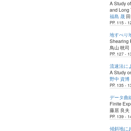
A Study o
and Long 
福島 晟
田
PP. 115 - 1
地すべり
Shearing P
鳥山 晄司
PP. 127 - 1
流速法に
A Study on
野中 資博
PP. 135 - 1
データ曲
Finite Ex
藤居 良夫
PP. 139 - 1
傾斜地にお