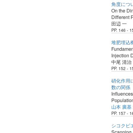
角度につ
On the Dim
Different
田辺 一
PP. 146 - 1
堆肥埋込機
Fundamenta
Injection
中尾 清治
PP. 152 - 1
硝化作用
数の関係
Influences
Population
山本 廣基
PP. 157 - 1
シコクビ
Scanning e