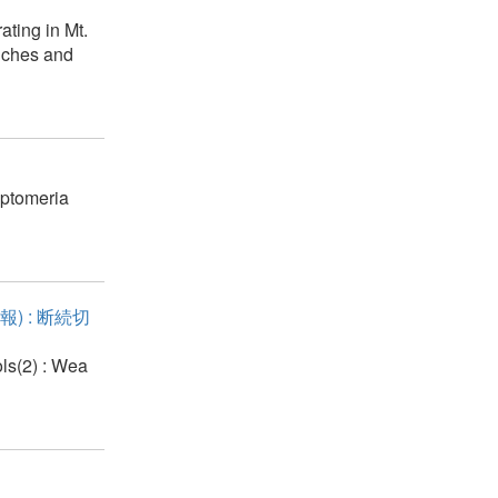
ating in Mt.
anches and
yptomeria
 : 断続切
ls(2) : Wea