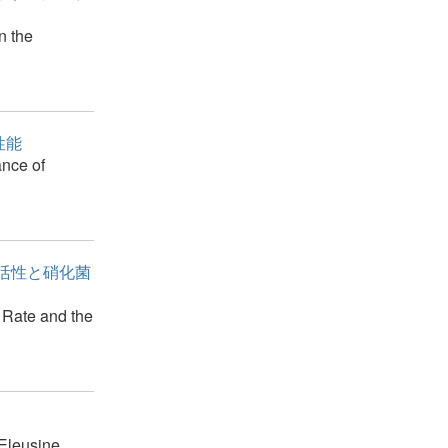
n the
性能
ance of
活性と硝化菌
n Rate and the
 Eleusine