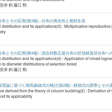
安井 鈞
藤江 勲
布とその応用(第3報) : 分布の再生性と相対生長
distribution and its applications(3) : Multiplicative reproductive
etry
布とその応用(第4報) : 混合対数正規分布の択伐林直径分布へ
distribution and its applications(4) : Application of mixed logn
n to diameter distributions of selection forest
安井 鈞
藤江 勲
理論に基づく樹高曲線式の検討(第2報) : 材積式の誘導とその
ve derived from the theory of column buckling(2) : Derivation of
nd its applicability