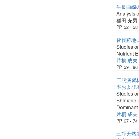
生長曲線の
Analysis o
稲田 充男
PP. 52 - 58
皆伐跡地に
Studies on
Nutrient 
片桐 成夫
PP. 59 - 66
三瓶演習林
率および
Studies o
Shimane Un
Dominant 
片桐 成夫
PP. 67 - 74
三瓶天然生