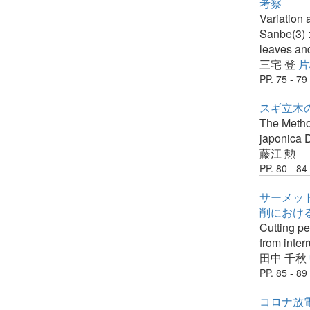
考察
Variation 
Sanbe(3) :
leaves an
三宅 登
片
PP. 75 - 79
スギ立木
The Metho
japonica 
藤江 勲
PP. 80 - 84
サーメット
削におけ
Cutting p
from inter
田中 千秋
PP. 85 - 89
コロナ放