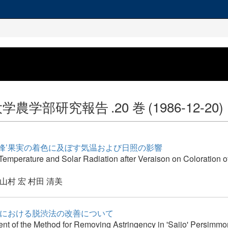
大学農学部研究報告
.20 巻
(1986-12-20)
巨峰’果実の着色に及ぼす気温および日照の影響
 Temperature and Solar Radiation after Veraison on Coloration o
山村 宏
村田 清美
条’における脱渋法の改善について
nt of the Method for Removing Astringency in 'Saijo' Persimmo