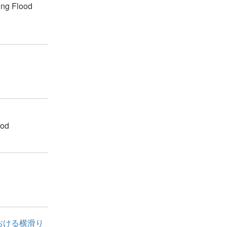
ing Flood
hod
おける横滑り