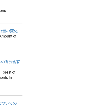
ions
養分量の変化
 Amount of
層木の養分含有
Forest of
ents in
についての一