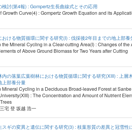
検討(第4報) : Gompertz生長曲線式とその応用
f Growth Curve(4) : Gompertz Growth Equation and its Applicat
おける物質循環に関する研究(I) : 伐採後2年目までの地上部
 the Mineral Cycling in a Clear-cutting Area(I) : Changes of the
Elements of Above Ground Biomass for Two Years after Cutting
内の落葉広葉樹林における物質循環に関する研究(XIII) : 上
地上部養分量
n Mineral Cycling in a Deciduous Broad-leaved Forest at Sanbe 
iversity(XIII) : The Concentration and Amount of Nutrient Elem
Trees
三宅 登
坂越 浩一
スギの変異と遺伝に関する研究(3) : 枝葉形質の差異と冠雪性