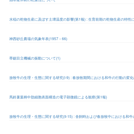
水稲の乾物生産に及ぼす土壌温度の影響(第1報) : 生育前期の乾物生産の特性
神西砂丘農場の気象年表(1957－66)
帯鋸目立機械の振動について(1)
放牧牛の生理・生態に関する研究(I-9) : 春放牧期間における和牛の行動の変
馬鈴薯葉柄中肋細胞表面構造の電子顕微鏡による観察(第1報)
放牧牛の生理・生態に関する研究(II-15) : 舎飼時および春放牧中における