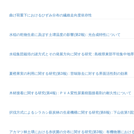
曲げ荷重下におけるひずみ分布の繊維走向度依存性
水稲の乾物生産に及ぽす土壌温度の影響(第2報) : 光合成特性について
水稲集団栽培の諸方式とその発展方向に関する研究 : 島根県東部平坦集中地
夏橙果実の利用に関する研究(第3報) : 苦味除去に対する界面活性剤の効果
木材接着に関する研究(第4報) : ＰＶＡ変性尿素樹脂接着剤の耐久性について
択伐方式によるシラカシ薪炭林の生産機構に関する研究(第6報) : 下山佐第1
アカマツ林土壌における糸状菌の分布に関する研究(第3報) : 有機物層におけ