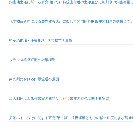
銅害地土壌に関する研究(第1報) : 銅鉱山付近の土壌並びに河川水の銅含有量
化学物質処理による突然変異誘起に際しての内的外的条件の相違の効果について
野菜の市場と小売価格 : 名古屋市の事例
ソラマメ根瘤細胞の微細構造
南九州における肉豚流通の展開
袋の相違による柿果実の成熟ならびに果皮の着色に関する研究
振動ふるい分けに関する研究(第一報) : 往復運動ともみの移送速度および網