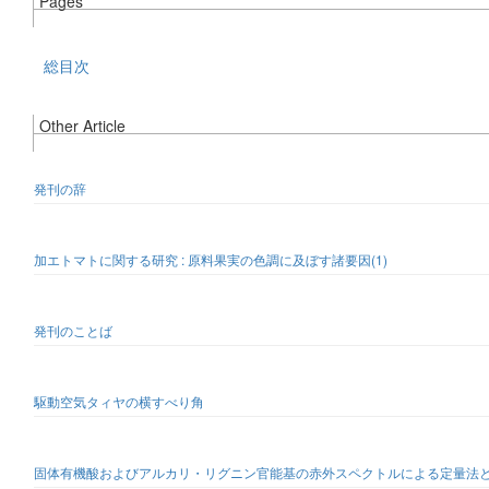
Pages
総目次
Other Article
発刊の辞
加エトマトに関する研究 : 原料果実の色調に及ぼす諸要因(1)
発刊のことば
駆動空気タィヤの横すべり角
固体有機酸およびアルカリ・リグニン官能基の赤外スペクトルによる定量法