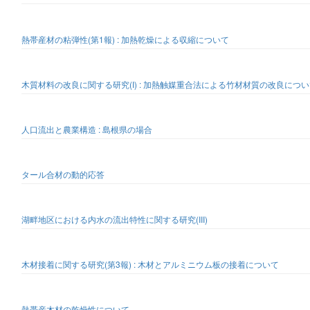
熱帯産材の粘弾性(第1報) : 加熱乾燥による収縮について
木質材料の改良に関する研究(I) : 加熱触媒重合法による竹材材質の改良につ
人口流出と農業構造 : 島根県の場合
タール合材の動的応答
湖畔地区における内水の流出特性に関する研究(III)
木材接着に関する研究(第3報) : 木材とアルミニウム板の接着について
熱帯産木材の乾燥性について