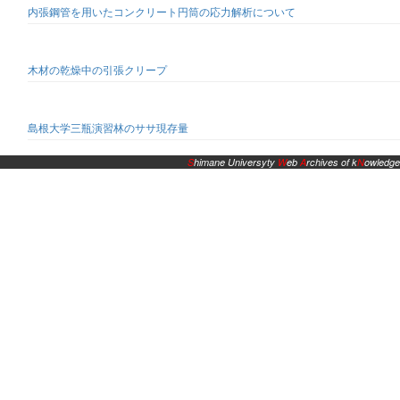
内張鋼管を用いたコンクリート円筒の応力解析について
木材の乾燥中の引張クリープ
島根大学三瓶演習林のササ現存量
S
himane Universyty
W
eb
A
rchives of k
N
owledge