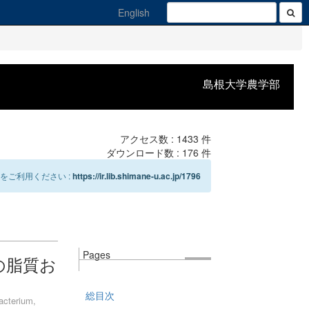
English
島根大学農学部
アクセス数 :
1433
件
ダウンロード数 :
176
件
をご利用ください :
https://ir.lib.shimane-u.ac.jp/1796
Pages
 Sの脂質お
総目次
acterium,