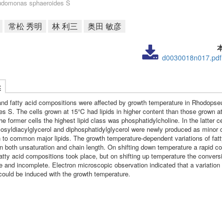
domonas sphaeroides S
常松 秀明
林 利三
奥田 敏彦
d0030018n017.pdf
述
 and fatty acid compositions were affected by growth temperature in Rhodop
es S. The cells grown at 15℃ had lipids in higher content than those grown
e former cells the highest lipid class was phosphatidylcholine. In the latter c
cosyldiacylglycerol and diphosphatidylglycerol were newly produced as mino
on to common major lipids. The growth temperature-dependent variations of fat
in both unsaturation and chain length. On shifting down temperature a rapid co
fatty acid compositions took place, but on shifting up temperature the convers
e and incomplete. Electron microscopic observation indicated that a variation i
 could be induced with the growth temperature.