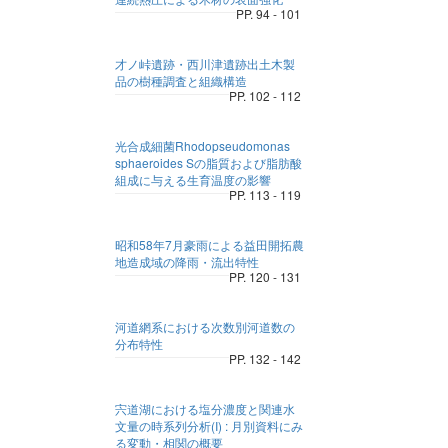
PP. 94 - 101
才ノ峠遺跡・西川津遺跡出土木製
品の樹種調査と組織構造
PP. 102 - 112
光合成細菌Rhodopseudomonas
sphaeroides Sの脂質および脂肪酸
組成に与える生育温度の影響
PP. 113 - 119
昭和58年7月豪雨による益田開拓農
地造成域の降雨・流出特性
PP. 120 - 131
河道網系における次数別河道数の
分布特性
PP. 132 - 142
宍道湖における塩分濃度と関連水
文量の時系列分析(I) : 月別資料にみ
る変動・相関の概要