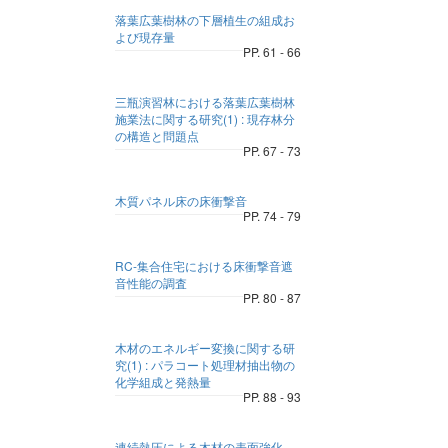
落葉広葉樹林の下層植生の組成お
よび現存量
PP. 61 - 66
三瓶演習林における落葉広葉樹林
施業法に関する研究(1) : 現存林分
の構造と問題点
PP. 67 - 73
木質パネル床の床衝撃音
PP. 74 - 79
RC-集合住宅における床衝撃音遮
音性能の調査
PP. 80 - 87
木材のエネルギー変換に関する研
究(1) : パラコート処理材抽出物の
化学組成と発熱量
PP. 88 - 93
連続熱圧による木材の表面強化