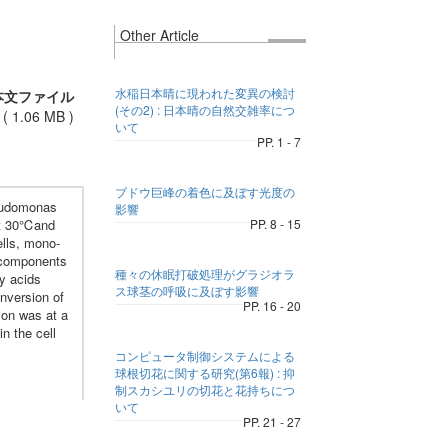
Other Article
水稲日本晴に現われた変異の検討
本文ファイル
(その2) : 日本晴の自然交雑率につ
(
1.06 MB
)
いて
PP. 1 - 7
ブドウ巨峰の着色に及ぼす光度の
seudomonas
影響
 at 30℃and
PP. 8 - 15
ells, mono-
r components
種々の休眠打破処理がグラジオラ
ty acids
ス球茎の呼吸に及ぼす影響
nversion of
PP. 16 - 20
ion was at a
n the cell
コンピュータ制御システムによる
球根切花に関する研究(第6報) : 抑
制スカシユリの切花と花持ちにつ
いて
PP. 21 - 27