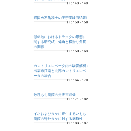
PP. 143 - 149
締固め不飽和土の圧密実験(第2報)
PP. 150 - 158
傾斜地におけるトラクタの形態に
関する研究(3) : 偏角と横滑り角度
の関係
PP. 159 - 163
カントリエレベータ内の騒音解析 :
出雲市江南と北部カントリエレベ
ータの場合
PP. 164 - 170
数種もち病菌の走査電顕像
PP. 171 - 182
イネおよびタケに寄生するいもち
病菌の野外タケに対する病原性
PP. 183 - 187