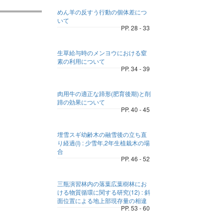
めん羊の反すう行動の個体差につ
いて
PP. 28 - 33
生草給与時のメンヨウにおける窒
素の利用について
PP. 34 - 39
肉用牛の適正な蹄形(肥育後期)と削
蹄の効果について
PP. 40 - 45
埋雪スギ幼齢木の融雪後の立ち直
り経過(I) : 少雪年,2年生植栽木の場
合
PP. 46 - 52
三瓶演習林内の落葉広葉樹林にお
ける物質循環に関する研究(12) : 斜
面位置による地上部現存量の相違
PP. 53 - 60