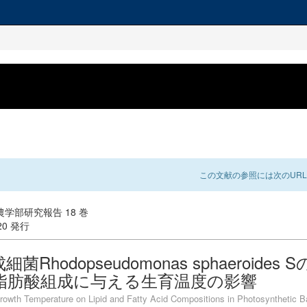
この文献の参照には次のURL
学部研究報告 18 巻
-20 発行
菌Rhodopseudomonas sphaeroides
脂肪酸組成に与える生育温度の影響
Growth Temperature on Lipid and Fatty Acid Compositions in Photosynthetic B