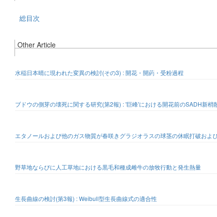
総目次
Other Article
水稲日本晴に現われた変異の検討(その3) : 開花・開葯・受粉過程
ブドウの側芽の壊死に関する研究(第2報) : '巨峰'における開花前のSADH
エタノールおよび他のガス物質が春咲きグラジオラスの球茎の休眠打破およ
野草地ならびに人工草地における黒毛和種成雌牛の放牧行動と発生熱量
生長曲線の検討(第3報) : Weibull型生長曲線式の適合性