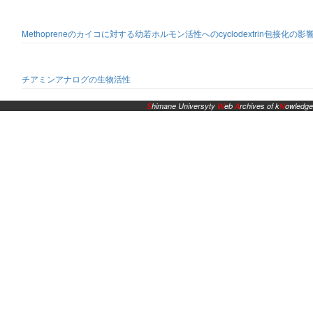
Methopreneのカイコに対する幼若ホルモン活性へのcyclodextrin包接化の影
チアミンアナログの生物活性
S
himane Universyty
W
eb
A
rchives of k
N
owledge