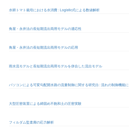
水耕トマト栽培における水消費 : Logistic式による数値解析
角屋・永井法の長短期流出両用モデルの適応性
角屋・永井法の長短期流出両用モデルの応用
雨水流モデルと長短期流出両用モデルを併合した流出モデル
パソコンによる可変勾配開水路の流量制御に関する研究(I) : 流れの制御機能
大型圧密装置による締固め不飽和土の圧密実験
フィルダム監査廊の応力解析