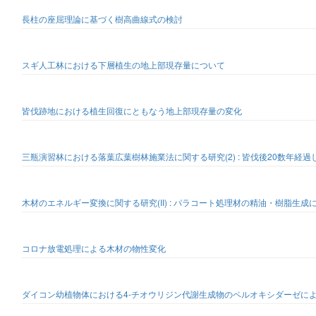
長柱の座屈理論に基づく樹高曲線式の検討
スギ人工林における下層植生の地上部現存量について
皆伐跡地における植生回復にともなう地上部現存量の変化
三瓶演習林における落葉広葉樹林施業法に関する研究(2) : 皆伐後20数年経
木材のエネルギー変換に関する研究(II) : パラコート処理材の精油・樹脂生
コロナ放電処理による木材の物性変化
ダイコン幼植物体における4-チオウリジン代謝生成物のペルオキシダーゼに