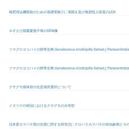
堆肥埋込機開発のための基礎実験(1) : 溝開き及び堆肥投入装置の試作
ネギさび病菌夏胞子堆のSEM像
ツマグロヨコバイの卵寄生蜂,Gonatocerus cincticipitis SahadとParacentro
ツマグロヨコバイの卵寄生蜂,Gonatocerus cincticipitis SahadとParacentrobia
クサグモ個体群の生息場所選択について
イヌツゲの樹冠におけるクサグモの分布型
日本産カマバチ類の生態に関する研究(3) : クロハラカマバチの幼虫齢期とそ