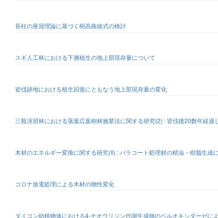
長柱の座屈理論に基づく樹高曲線式の検討
スギ人工林における下層植生の地上部現存量について
皆伐跡地における植生回復にともなう地上部現存量の変化
三瓶演習林における落葉広葉樹林施業法に関する研究(2) : 皆伐後20数年経
木材のエネルギー変換に関する研究(II) : パラコート処理材の精油・樹脂生
コロナ放電処理による木材の物性変化
ダイコン幼植物体における4-チオウリジン代謝生成物のペルオキシダーゼに