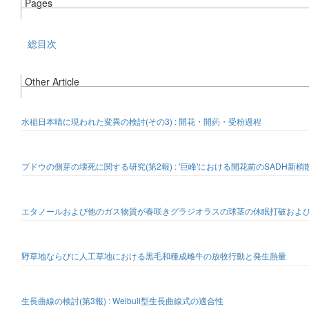
Pages
総目次
Other Article
水稲日本晴に現われた変異の検討(その3) : 開花・開葯・受粉過程
ブドウの側芽の壊死に関する研究(第2報) : '巨峰'における開花前のSADH
エタノールおよび他のガス物質が春咲きグラジオラスの球茎の休眠打破およ
野草地ならびに人工草地における黒毛和種成雌牛の放牧行動と発生熱量
生長曲線の検討(第3報) : Weibull型生長曲線式の適合性