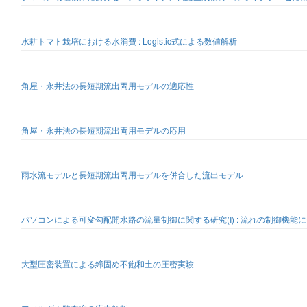
水耕トマト栽培における水消費 : Logistic式による数値解析
角屋・永井法の長短期流出両用モデルの適応性
角屋・永井法の長短期流出両用モデルの応用
雨水流モデルと長短期流出両用モデルを併合した流出モデル
パソコンによる可変勾配開水路の流量制御に関する研究(I) : 流れの制御機能
大型圧密装置による締固め不飽和土の圧密実験