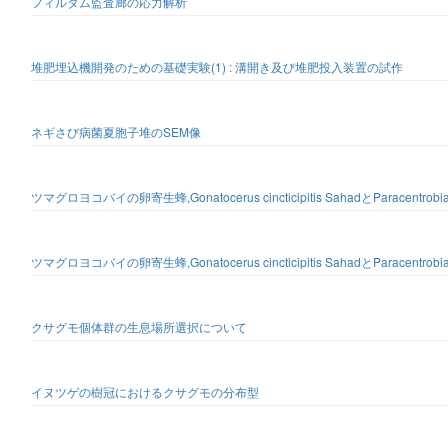
フィルダム監査廊の応力解析
堆肥埋込機開発のための基礎実験(1) : 溝開き及び堆肥投入装置の試作
ネギさび病菌夏胞子堆のSEM像
ツマグロヨコバイの卵寄生蜂,Gonatocerus cincticipitis SahadとParacentro
ツマグロヨコバイの卵寄生蜂,Gonatocerus cincticipitis SahadとParacentrobia
クサグモ個体群の生息場所選択について
イヌツゲの樹冠におけるクサグモの分布型