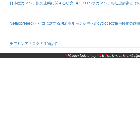
日本産カマバチ類の生態に関する研究(3) : クロハラカマバチの幼虫齢期とそ
Methopreneのカイコに対する幼若ホルモン活性へのcyclodextrin包接化の影
チアミンアナログの生物活性
S
himane Universyty
W
eb
A
rchives of k
N
owledge