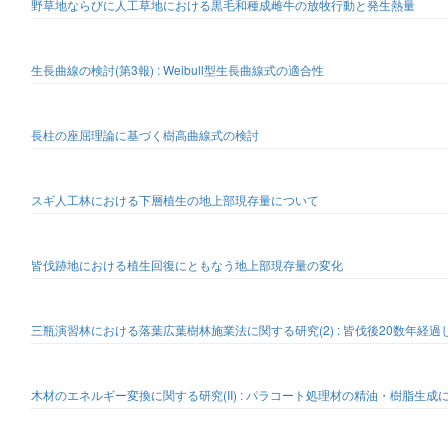
野草地ならびに人工草地における黒毛和種成雌牛の放牧行動と発生熱量
生長曲線の検討(第3報) : Weibull型生長曲線式の適合性
長柱の座屈理論に基づく樹高曲線式の検討
スギ人工林における下層植生の地上部現存量について
皆伐跡地における植生回復にともなう地上部現存量の変化
三瓶演習林における落葉広葉樹林施業法に関する研究(2) : 皆伐後20数年経
木材のエネルギー変換に関する研究(II) : パラコート処理材の精油・樹脂生