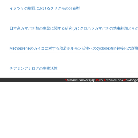
イヌツゲの樹冠におけるクサグモの分布型
日本産カマバチ類の生態に関する研究(3) : クロハラカマバチの幼虫齢期とそ
Methopreneのカイコに対する幼若ホルモン活性へのcyclodextrin包接化の影
チアミンアナログの生物活性
S
himane Universyty
W
eb
A
rchives of k
N
owledge