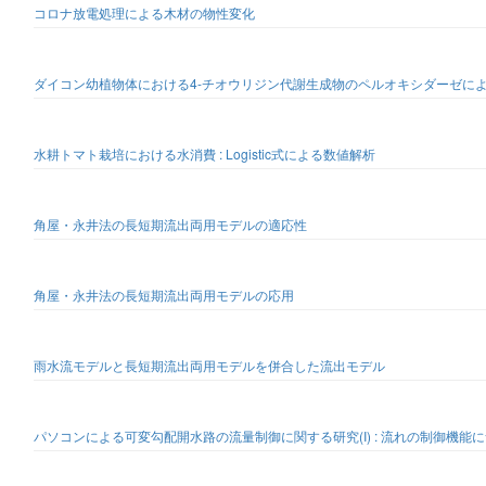
コロナ放電処理による木材の物性変化
ダイコン幼植物体における4-チオウリジン代謝生成物のペルオキシダーゼに
水耕トマト栽培における水消費 : Logistic式による数値解析
角屋・永井法の長短期流出両用モデルの適応性
角屋・永井法の長短期流出両用モデルの応用
雨水流モデルと長短期流出両用モデルを併合した流出モデル
パソコンによる可変勾配開水路の流量制御に関する研究(I) : 流れの制御機能