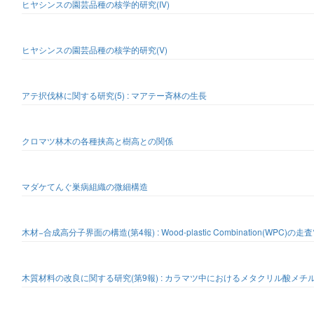
ヒヤシンスの園芸品種の核学的研究(IV)
ヒヤシンスの園芸品種の核学的研究(V)
アテ択伐林に関する研究(5) : マアテー斉林の生長
クロマツ林木の各種挟高と樹高との関係
マダケてんぐ巣病組織の微細構造
木材−合成高分子界面の構造(第4報) : Wood-plastic Combination(WPC
木質材料の改良に関する研究(第9報) : カラマツ中におけるメタクリル酸メチ