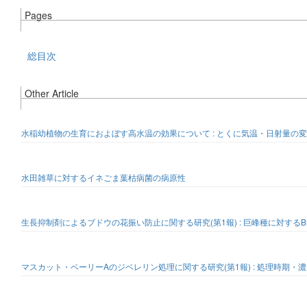
Pages
総目次
Other Article
水稲幼植物の生育におよぼす高水温の効果について : とくに気温・日射量の
水田雑草に対するイネごま葉枯病菌の病原性
生長抑制剤によるブドウの花振い防止に関する研究(第1報) : 巨峰種に対する
マスカット・ベーリーAのジベレリン処理に関する研究(第1報) : 処理時期