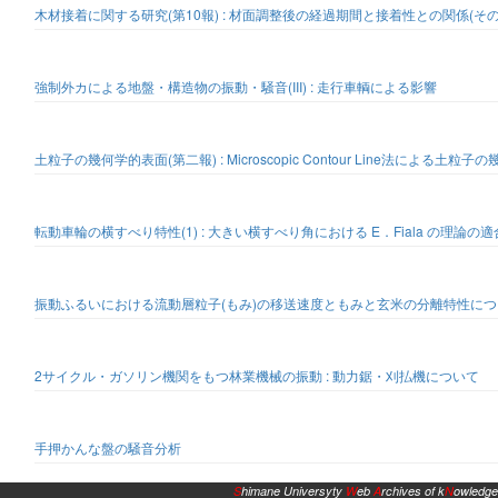
木材接着に関する研究(第10報) : 材面調整後の経過期間と接着性との関係(その
強制外カによる地盤・構造物の振動・騒音(III) : 走行車輌による影響
土粒子の幾何学的表面(第二報) : Microscopic Contour Line法による土
転動車輪の横すべり特性(1) : 大きい横すべり角における E．Fiala の理論の
振動ふるいにおける流動層粒子(もみ)の移送速度ともみと玄米の分離特性につ
2サイクル・ガソリン機関をもつ林業機械の振動 : 動力鋸・刈払機について
手押かんな盤の騒音分析
S
himane Universyty
W
eb
A
rchives of k
N
owledge