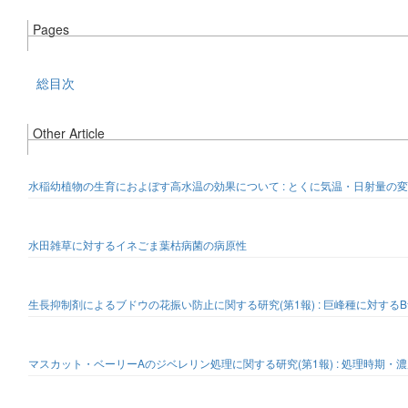
Pages
総目次
Other Article
水稲幼植物の生育におよぼす高水温の効果について : とくに気温・日射量の
水田雑草に対するイネごま葉枯病菌の病原性
生長抑制剤によるブドウの花振い防止に関する研究(第1報) : 巨峰種に対する
マスカット・ベーリーAのジベレリン処理に関する研究(第1報) : 処理時期