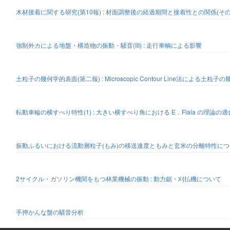
木材接着に関する研究(第10報) : 材面調整後の経過期間と接着性との関係(その
強制外カによる地盤・構造物の振動・騒音(III) : 走行車輌による影響
土粒子の幾何学的表面(第二報) : Microscopic Contour Line法による土
転動車輪の横すべり特性(1) : 大きい横すべり角における E．Fiala の理論の
振動ふるいにおける流動層粒子(もみ)の移送速度ともみと玄米の分離特性につ
2サイクル・ガソリン機関をもつ林業機械の振動 : 動力鋸・刈払機について
手押かんな盤の騒音分析