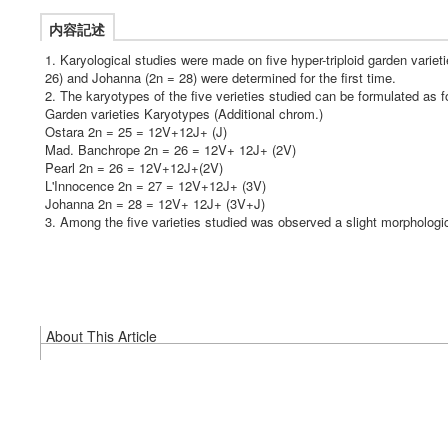
内容記述
1. Karyological studies were made on five hyper-triploid garden vari
26) and Johanna (2n = 28) were determined for the first time.
2. The karyotypes of the five verieties studied can be formulated as f
Garden varieties Karyotypes (Additional chrom.)
Ostara 2n = 25 = 12V+12J+ (J)
Mad. Banchrope 2n = 26 = 12V+ 12J+ (2V)
Pearl 2n = 26 = 12V+12J+(2V)
L'Innocence 2n = 27 = 12V+12J+ (3V)
Johanna 2n = 28 = 12V+ 12J+ (3V+J)
3. Among the five varieties studied was observed a slight morphologi
About This Article