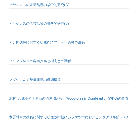
ヒヤシンスの園芸品種の核学的研究(IV)
ヒヤシンスの園芸品種の核学的研究(V)
アテ択伐林に関する研究(5) : マアテー斉林の生長
クロマツ林木の各種挟高と樹高との関係
マダケてんぐ巣病組織の微細構造
木材−合成高分子界面の構造(第4報) : Wood-plastic Combination(WPC
木質材料の改良に関する研究(第9報) : カラマツ中におけるメタクリル酸メチ