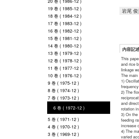
20 巻 ( 1986-12 )
19 巻 ( 1985-12 )
岩尾 俊
18 巻 ( 1984-12 )
17 巻 ( 1983-12 )
16 巻 ( 1982-12 )
15 巻 ( 1981-12 )
14 巻 ( 1980-12 )
内容記
13 巻 ( 1979-12 )
This pape
12 巻 ( 1978-12 )
and rice b
11 巻 ( 1977-12 )
linkage wa
10 巻 ( 1976-12 )
The main r
1) Oscilla
9 巻 ( 1975-12 )
frequency 
8 巻 ( 1974-12 )
2) The flo
7 巻 ( 1973-12 )
reciprocat
and direct
6 巻 ( 1972-12 )
rotation i
3) On the
5 巻 ( 1971-12 )
feeding ra
increase o
4 巻 ( 1970-12 )
4) The ma
3 巻 ( 1969-12 )
varied acc