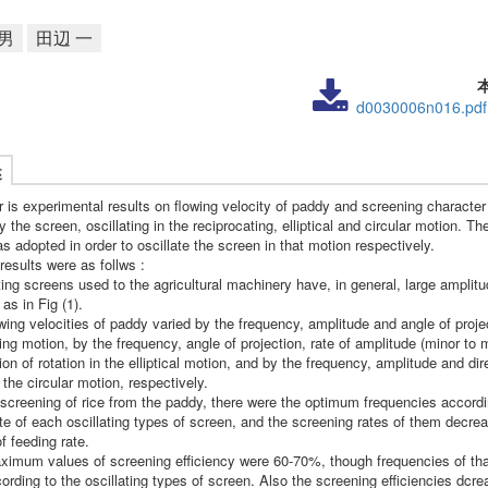
男
田辺 一
d0030006n016.pdf
述
r is experimental results on flowing velocity of paddy and screening character
y the screen, oscillating in the reciprocating, elliptical and circular motion. The
s adopted in order to oscillate the screen in that motion respectively.
esults were as follws :
ting screens used to the agricultural machinery have, in general, large amplit
as in Fig (1).
wing velocities of paddy varied by the frequency, amplitude and angle of projec
ing motion, by the frequency, angle of projection, rate of amplitude (minor to 
ion of rotation in the elliptical motion, and by the frequency, amplitude and dir
n the circular motion, respectively.
 screening of rice from the paddy, there were the optimum frequencies accordi
te of each oscillating types of screen, and the screening rates of them decre
f feeding rate.
ximum values of screening efficiency were 60-70%, though frequencies of tha
ording to the oscillating types of screen. Also the screening efficiencies dcre