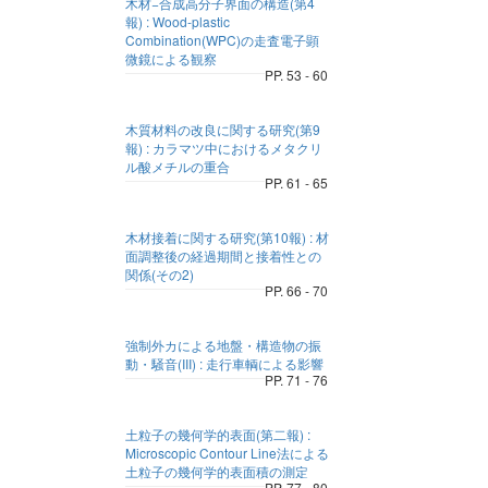
木材−合成高分子界面の構造(第4
報) : Wood-plastic
Combination(WPC)の走査電子顕
微鏡による観察
PP. 53 - 60
木質材料の改良に関する研究(第9
報) : カラマツ中におけるメタクリ
ル酸メチルの重合
PP. 61 - 65
木材接着に関する研究(第10報) : 材
面調整後の経過期間と接着性との
関係(その2)
PP. 66 - 70
強制外カによる地盤・構造物の振
動・騒音(III) : 走行車輌による影響
PP. 71 - 76
土粒子の幾何学的表面(第二報) :
Microscopic Contour Line法による
土粒子の幾何学的表面積の測定
PP. 77 - 80