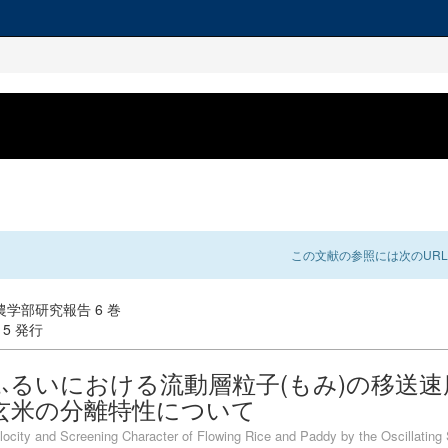
この文献の参照には次のURL
学部研究報告 6 巻
-15 発行
ふるいにおける流動層粒子(もみ)の移送速
玄米の分離特性について
locity and Screening Character of Flowing Rice and Paddy by the Oscillating