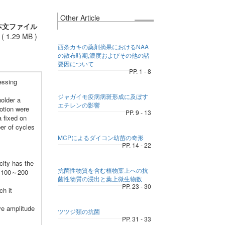
Other Article
本文ファイル
(
1.29 MB
)
西条カキの薬剤摘果におけるNAA
の散布時期,濃度およびその他の諸
要因について
PP. 1 - 8
essing
ジャガイモ疫病病斑形成に及ぼす
older a
エチレンの影響
motion were
PP. 9 - 13
 fixed on
er of cycles
MCPによるダイコン幼苗の奇形
PP. 14 - 22
city has the
抗菌性物質を含む植物葉上への抗
ut 100～200
菌性物質の浸出と葉上微生物数
PP. 23 - 30
ch it
ve amplitude
ツツジ類の抗菌
PP. 31 - 33