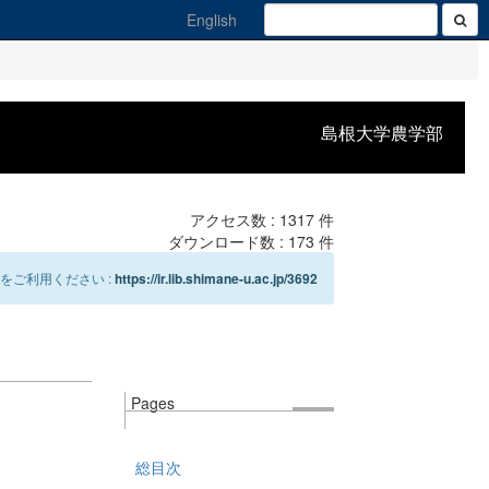
English
島根大学農学部
アクセス数 :
1317
件
ダウンロード数 :
173
件
をご利用ください :
https://ir.lib.shimane-u.ac.jp/3692
Pages
総目次