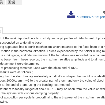
男
田辺 一
d0030007n022.pdf
述
t of the work reported here is to study some properties of detachment of proc
suspended on a vibrating base.
ting apparatus had a crank mechanism which imparted to the fixed base of a h
 motion in the horizontal direction. Forces experienced by the holder during 
 a strain gage, and relative motion of the tomatoes was recorded by a camera
ting base. From these records, the maximum relative amplitude and total numb
 detachment were determined.
 of processing tomatoes used were the chico and H 1370.
results were as follows ;
ng that the stem has approximately a cylindrical shape, the modulus of elasti
about 20000g/<mm>^2 to the greater part of stem, and only the value of abo
at the end of stem, using the bending test method.
nstant of viscosity ranged of about 0～1.0 may be seen from the value on whi
 the system with viscous damping property.
of absorption per cycle is proportinal to the n th power of the maximum relati
lowing.