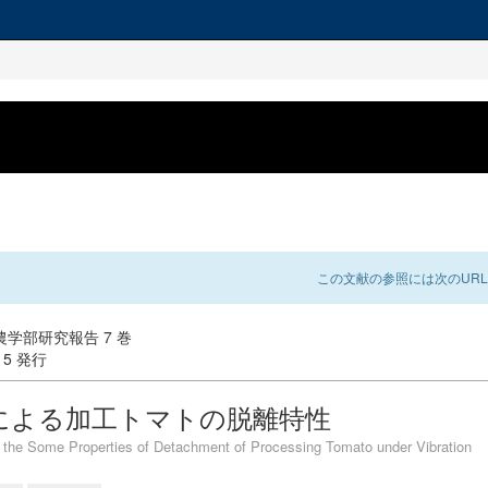
この文献の参照には次のURL
学部研究報告 7 巻
-15 発行
による加工トマトの脱離特性
 the Some Properties of Detachment of Processing Tomato under Vibration