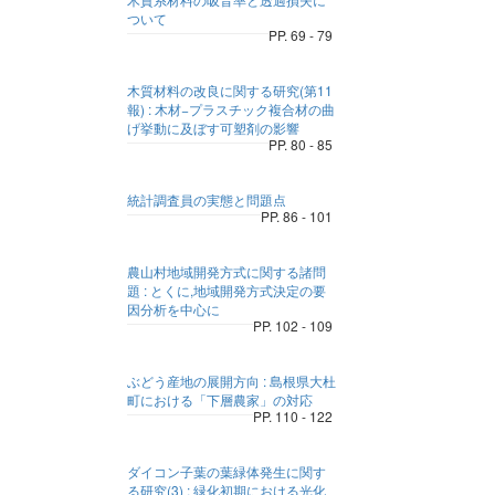
ついて
PP. 69 - 79
木質材料の改良に関する研究(第11
報) : 木材−プラスチック複合材の曲
げ挙動に及ぼす可塑剤の影響
PP. 80 - 85
統計調査員の実態と問題点
PP. 86 - 101
農山村地域開発方式に関する諸問
題 : とくに,地域開発方式決定の要
因分析を中心に
PP. 102 - 109
ぶどう産地の展開方向 : 島根県大杜
町における「下層農家」の対応
PP. 110 - 122
ダイコン子葉の葉緑体発生に関す
る研究(3) : 緑化初期における光化