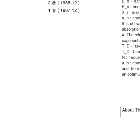
E_n = aX
2 巻 ( 1968-12 )
E_n : ene
1 巻 ( 1967-12 )
X_r : max
a, n : con
It is show
absorption
4. The re
exponentia
T_D = ae
T_D : tot
N : frequ
a, b : con
and, from 
an optimu
About Thi