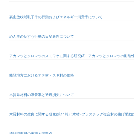
裏山放牧哺乳子牛の行動およびエネルギー消費率について
めん羊の反すう行動の日変異性について
アカマツとクロマツのスミワケに関する研究(3) : アカマツとクロマツの耐陰
能登地方におけるアテ材・スギ材の価格
木質系材料の吸音率と透過損失について
木質材料の改良に関する研究(第11報) : 木材−プラスチック複合材の曲げ挙
統計調査員の実態と問題点