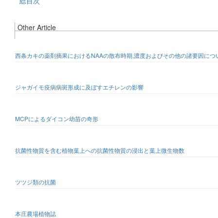
総目次
Other Article
西条カキの薬剤摘果におけるNAAの散布時期,濃度およびその他の諸要因につ
ジャガイモ疫病病斑形成に及ぼすエチレンの影響
MCPによるダイコン幼苗の奇形
抗菌性物質を含む植物葉上への抗菌性物質の浸出と葉上微生物数
ツツジ類の抗菌
本庄農場植物誌