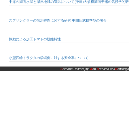
中海の湖面水温と湖岸地域の気温について(予報)大規模湖面干拓の気候学的研
スプリンクラーの散水特性に関する研究 中間圧式標準型の場合
振動による加工トマトの脱離特性
小型四輪トラクタの横転倒に対する安全率について
S
himane Universyty
W
eb
A
rchives of k
N
owledge