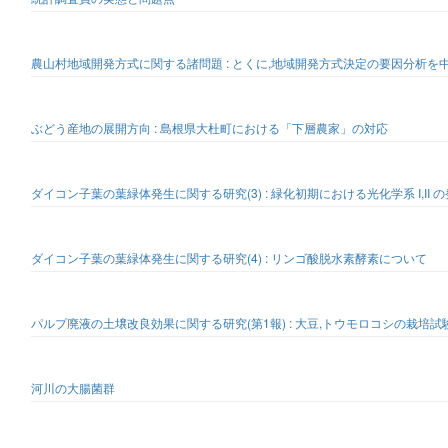
農山村地域開発方式に関する諸問題 : とくに,地域開発方式決定の要因分析を
ぶどう産地の展開方向 : 島根県大杜町における「下層農家」の対応
ダイコン子葉の葉緑体発生に関する研究(3) : 緑化初期における光化学系 I,II
ダイコン子葉の葉緑体発生に関する研究(4) : リンゴ酸脱水素酵素について
パルプ廃液の土壌改良効果に関する研究(第1報) : 大豆,トウモロコシの栽培試
河川の大腸菌群