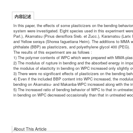
内容記述
In this paper, the effects of some plasticizers on the bending behav
system were investigated. Eight species used in this experiment wer
Parl.), Akamatsu (Pinus densiflora Sieb. et Zucc.), Karamatsu (Larix
and Yellow seraya (Shorea faguetiana Heim). The additions to MMA we
phthalate (BBP) as plasticizers, and polyethylene glycol 400 (PEG).
The results of this experiment are as follows :
1) The polymer contents of WPC which were prepared with MMA-plas
2) The modulus of rupture in bending and the absorbed energy in imp
the modulus of elasticity in bending on WPC increased only slightly ov
3) There were no significant effects of plasticizers on the bending be
4) Even if the included BBP content into WPC increased, the modulus
bending on Akamatsu- and Makanba-WPC increased along with the in
5) The increased ratio of bending behavior of WPC to that in untreat
in bending on WPC decreased occasionally than that in untreated wo
About This Article