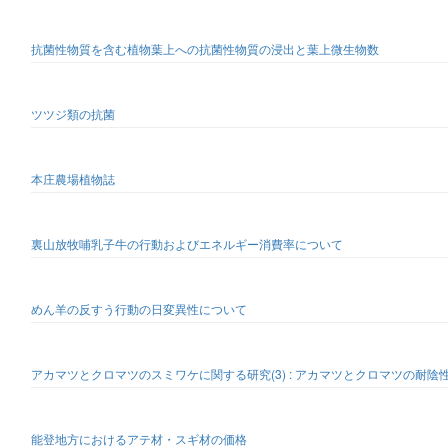
抗菌性物質を含む植物葉上への抗菌性物質の浸出と葉上微生物数
ツツジ類の抗菌
本庄農場植物誌
裏山放牧哺乳子牛の行動およびエネルギー消費率について
めん羊の反すう行動の日変異性について
アカマツとクロマツのスミワケに関する研究(3) : アカマツとクロマツの耐陰
能登地方におけるアテ材・スギ材の価格