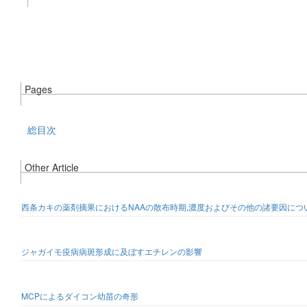
Pages
総目次
Other Article
西条カキの薬剤摘果におけるNAAの散布時期,濃度およびその他の諸要因につ
ジャガイモ疫病病斑形成に及ぼすエチレンの影響
MCPによるダイコン幼苗の奇形