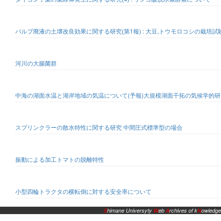
パルプ廃液の土壌改良効果に関する研究(第1報) : 大豆,トウモロコシの栽培試
河川の大腸菌群
中海の湖面水温と湖岸地域の気温について(予報)大規模湖面干拓の気候学的研
スプリンクラーの散水特性に関する研究 中間圧式標準型の場合
振動による加工トマトの脱離特性
小型四輪トラクタの横転倒に対する安全率について
S
himane Universyty
W
eb
A
rchives of k
N
owledge