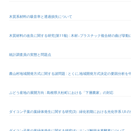
木質系材料の吸音率と透過損失について
木質材料の改良に関する研究(第11報) : 木材−プラスチック複合材の曲げ挙
統計調査員の実態と問題点
農山村地域開発方式に関する諸問題 : とくに,地域開発方式決定の要因分析を
ぶどう産地の展開方向 : 島根県大杜町における「下層農家」の対応
ダイコン子葉の葉緑体発生に関する研究(3) : 緑化初期における光化学系 I,II
ダイコン子葉の葉緑体発生に関する研究(4) : リンゴ酸脱水素酵素について